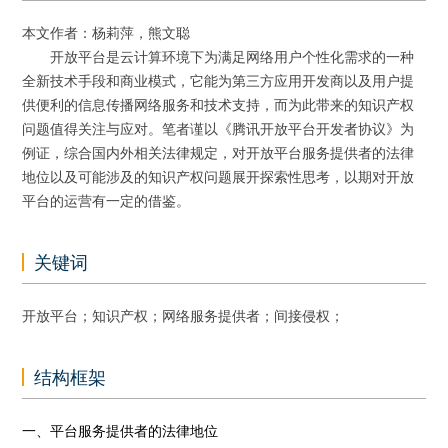
本文作者：杨莉萍，熊文聪
开放平台是云计算环境下为满足网络用户个性化需求的一种
全新技术手段和商业模式，它能为第三方应用开发商以及用户提
供便利的信息传播网络服务和技术支持，而为此带来的知识产权
问题值得关注与应对。笔者谨以《腾讯开放平台开发者协议》为
例证，综合国内外相关法律规定，对开放平台服务提供者的法律
地位以及可能涉及的知识产权问题展开探索性思考，以期对开放
平台的运营有一定的借鉴。
关键词
开放平台；知识产权；网络服务提供者；间接侵权；
结构框架
一、平台服务提供者的法律地位