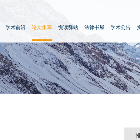
学术前沿
论文集萃
悦读驿站
法律书屋
学术公告