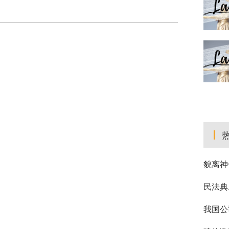
貌离神
民法典
我国公