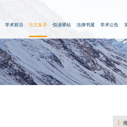
学术前沿
论文集萃
悦读驿站
法律书屋
学术公告