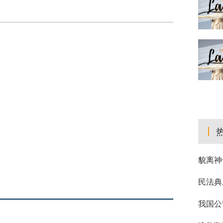
貌离神
民法典
我国公