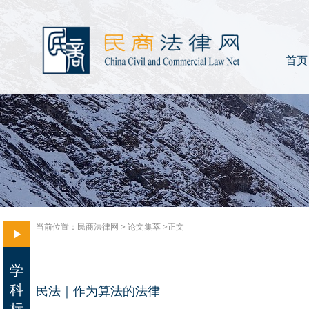
首页
当前位置：
民商法律网
>
论文集萃
>正文
学
科
民法｜作为算法的法律
标