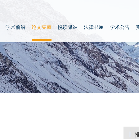
学术前沿
论文集萃
悦读驿站
法律书屋
学术公告