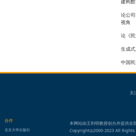
建构数
论公司
视角
论《民
生成式
中国民
关
合作
本网站由王利明教授创办并提供全
北京大学出版社
Copyright◎2000-2023 All Rights