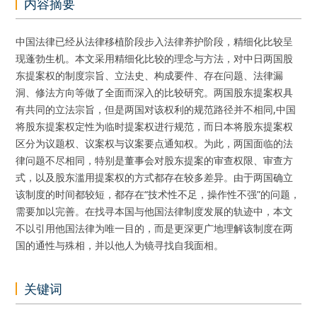
内容摘要
中国法律已经从法律移植阶段步入法律养护阶段，精细化比较呈
现蓬勃生机。本文采用精细化比较的理念与方法，对中日两国股
东提案权的制度宗旨、立法史、构成要件、存在问题、法律漏
洞、修法方向等做了全面而深入的比较研究。两国股东提案权具
有共同的立法宗旨，但是两国对该权利的规范路径并不相同,中国
将股东提案权定性为临时提案权进行规范，而日本将股东提案权
区分为议题权、议案权与议案要点通知权。为此，两国面临的法
律问题不尽相同，特别是董事会对股东提案的审查权限、审查方
式，以及股东滥用提案权的方式都存在较多差异。由于两国确立
该制度的时间都较短，都存在“技术性不足，操作性不强”的问题，
需要加以完善。在找寻本国与他国法律制度发展的轨迹中，本文
不以引用他国法律为唯一目的，而是更深更广地理解该制度在两
国的通性与殊相，并以他人为镜寻找自我面相。
关键词