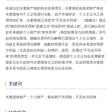
依据法定夫妻财产制的特定价值理念，夫妻彼此创造的财产将在
夫妻团体与个人之间进行分配。由于市场经济、个人主义与工具
理性的扩张，夫妻团体已演变为“不完全共同体”。《婚姻法》规定
的“婚后所得共同制”是建立在“劳动所得”基础上的，其已难以应对
近年来婚前个人财产的“资本所得”（典型如孳息与自然增值）所引
起的现实困境。婚姻法系列司法解释已显现出个人主义倾向，但
仍缺乏系统的理论阐释，抽象性明显不足，而且尚未考虑对弱势
方利益（尤其是妇女利益）的维护。故而，应透过“不完全共同
体”的理想类型，并立足于该属性，调适因个人主义兴起及禀赋资
源多元化引起的与夫妻团体主义的价值冲突，以达到维系夫妻团
体关系与回应人格独立需求的多元社会目标。
关键词
夫妻团体财产；个人财产；剩余财产共同制；不完全共同体