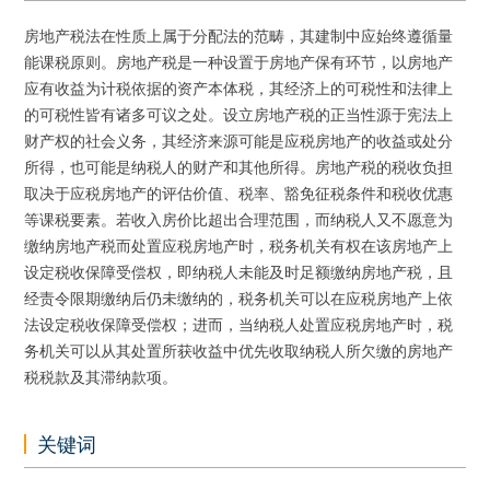
房地产税法在性质上属于分配法的范畴，其建制中应始终遵循量
能课税原则。房地产税是一种设置于房地产保有环节，以房地产
应有收益为计税依据的资产本体税，其经济上的可税性和法律上
的可税性皆有诸多可议之处。设立房地产税的正当性源于宪法上
财产权的社会义务，其经济来源可能是应税房地产的收益或处分
所得，也可能是纳税人的财产和其他所得。房地产税的税收负担
取决于应税房地产的评估价值、税率、豁免征税条件和税收优惠
等课税要素。若收入房价比超出合理范围，而纳税人又不愿意为
缴纳房地产税而处置应税房地产时，税务机关有权在该房地产上
设定税收保障受偿权，即纳税人未能及时足额缴纳房地产税，且
经责令限期缴纳后仍未缴纳的，税务机关可以在应税房地产上依
法设定税收保障受偿权；进而，当纳税人处置应税房地产时，税
务机关可以从其处置所获收益中优先收取纳税人所欠缴的房地产
税税款及其滞纳款项。
关键词