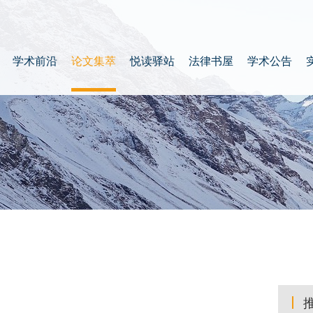
学术前沿
论文集萃
悦读驿站
法律书屋
学术公告