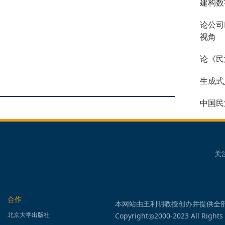
建构数
论公司
视角
论《民
生成式
中国民
关
合作
本网站由王利明教授创办并提供全
北京大学出版社
Copyright◎2000-2023 All Rights