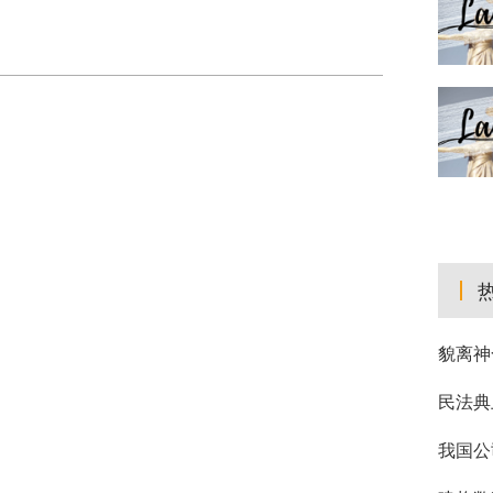
貌离神
民法典
我国公