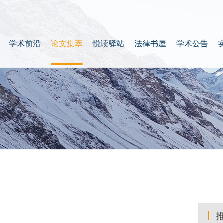
学术前沿
论文集萃
悦读驿站
法律书屋
学术公告