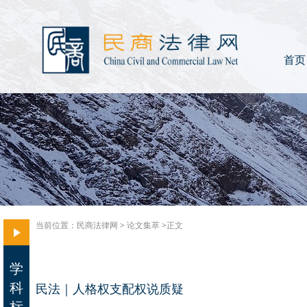
首页
当前位置：
民商法律网
>
论文集萃
>正文
学
科
民法｜人格权支配权说质疑
标