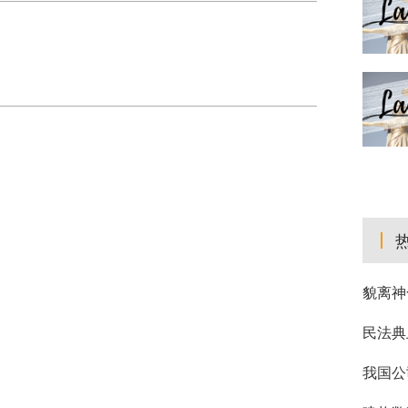
貌离神
民法典
我国公