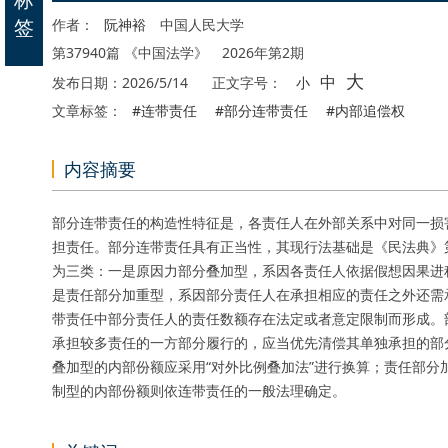
签
作者：
阮神裕
中国人民大学
第37940篇 《中国法学》 2026年第2期
大
中
发布日期：2026/5/14
正文字号：
小
文章标签：
#连带责任
#部分连带责任
#内部追偿权
内容摘要
部分连带责任的构造性特征是，各责任人在外部关系中对同一损
担责任。部分连带责任具有正当性，其现行法基础是《民法典》第
为三类：一是原因力部分叠加型，系因各责任人依据假想因果进
是责任部分加重型，系因部分责任人在承担相应的责任之外还需
带责任中部分责任人的责任数额存在法定或者意定限制而形成。
承担较多责任的一方部分履行的，应当优先清偿其单独承担的部
叠加型的内部份额应采用“对外比例叠加法”进行换算；责任部
制型的内部份额则依连带责任的一般法理确定。