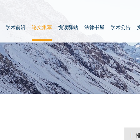
学术前沿
论文集萃
悦读驿站
法律书屋
学术公告