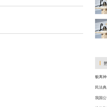
貌离神
民法典
我国公