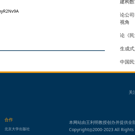
建构数
myR2Nv9A
论公司
视角
论《民
生成式
中国民
关
合作
本网站由王利明教授创办并提供全
北京大学出版社
Copyright◎2000-2023 All Rights