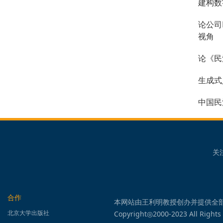
建构数
论公司
视角
论《民
生成式
中国民
关
合作
本网站由王利明教授创办并提供全
北京大学出版社
Copyright◎2000-2023 All Rights