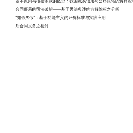
基本原则与概括条款的区分：我国诚实信用与公序良俗的解释论
合同僵局的司法破解——基于民法典违约方解除权之分析
“知假买假”：基于功能主义的评价标准与实践应用
后合同义务之检讨