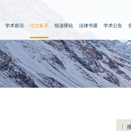
学术前沿
论文集萃
悦读驿站
法律书屋
学术公告