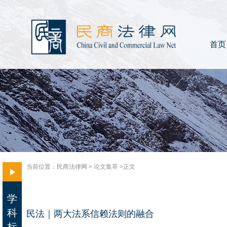
首页
当前位置：
民商法律网
>
论文集萃
>正文
学
科
民法｜两大法系信赖法则的融合
标