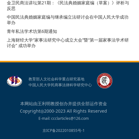
金卫民商法讲坛第21期：《民法典婚姻家庭编（草案）》评析与
反思
中国民法典婚姻家庭编与继承编立法研讨会在中国人民大学成功
举办
青年私法学术坊第6期通知
上海财经大学“家事法研究中心成立大会”暨“第一届家事法学术研
讨会” 成功举办
教育部人文社会科学重点研究基地
中国人民大学民商事法律科学研究中心
本网站由王利明教授创办并提供全部运作资金
Copyright◎2000-2023 All Rights Reserved
E-mail: ccclarticles@126.com
京ICP备2022010855号-1