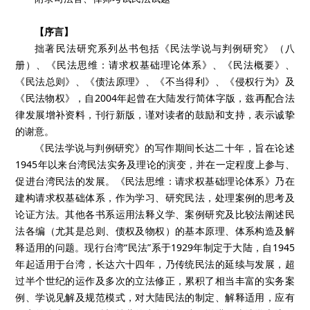
【序言】
拙著民法研究系列丛书包括《民法学说与判例研究》（八
册）、《民法思维：请求权基础理论体系》、《民法概要》、
《民法总则》、《债法原理》、《不当得利》、《侵权行为》及
《民法物权》，自2004年起曾在大陆发行简体字版，兹再配合法
律发展增补资料，刊行新版，谨对读者的鼓励和支持，表示诚挚
的谢意。
《民法学说与判例研究》的写作期间长达二十年，旨在论述
1945年以来台湾民法实务及理论的演变，并在一定程度上参与、
促进台湾民法的发展。《民法思维：请求权基础理论体系》乃在
建构请求权基础体系，作为学习、研究民法，处理案例的思考及
论证方法。其他各书系运用法释义学、案例研究及比较法阐述民
法各编（尤其是总则、债权及物权）的基本原理、体系构造及解
释适用的问题。现行台湾“民法”系于1929年制定于大陆，自1945
年起适用于台湾，长达六十四年，乃传统民法的延续与发展，超
过半个世纪的运作及多次的立法修正，累积了相当丰富的实务案
例、学说见解及规范模式，对大陆民法的制定、解释适用，应有