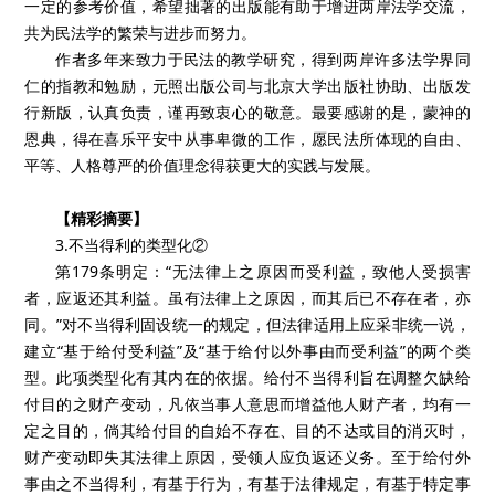
一定的参考价值，希望拙著的出版能有助于增进两岸法学交流，
共为民法学的繁荣与进步而努力。
作者多年来致力于民法的教学研究，得到两岸许多法学界同
仁的指教和勉励，元照出版公司与北京大学出版社协助、出版发
行新版，认真负责，谨再致衷心的敬意。最要感谢的是，蒙神的
恩典，得在喜乐平安中从事卑微的工作，愿民法所体现的自由、
平等、人格尊严的价值理念得获更大的实践与发展。
【精彩摘要】
3.不当得利的类型化②
第179条明定：“无法律上之原因而受利益，致他人受损害
者，应返还其利益。虽有法律上之原因，而其后已不存在者，亦
同。”对不当得利固设统一的规定，但法律适用上应采非统一说，
建立“基于给付受利益”及“基于给付以外事由而受利益”的两个类
型。此项类型化有其内在的依据。给付不当得利旨在调整欠缺给
付目的之财产变动，凡依当事人意思而增益他人财产者，均有一
定之目的，倘其给付目的自始不存在、目的不达或目的消灭时，
财产变动即失其法律上原因，受领人应负返还义务。至于给付外
事由之不当得利，有基于行为，有基于法律规定，有基于特定事