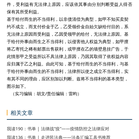
件，受利益有无法律上原因，应该依其事由分别判断受益人得否
保有其所受利益。
基于给付而生的不当得利，以非债清偿为典型，如甲不知买卖契
约不成立，而支付价金于乙，乙受领价金自始欠缺给付目的，系
无法律上原因而受利益，乙因受领甲的给付，无法律上原因。基
于给付外事由而生之不当得利，以侵害他人权益为典型，如甲擅
将乙寄托之稀有邮票出售获利，或甲擅在乙的墙壁悬挂广告，于
此情形甲之受益所以不具法律上原因，乃因其取得了依权益内容
应归属于乙之利益。由此可知，基于给付而生的不当得利，与基
于给付外事由而生的不当得利，法律所以使之成立不当得利，实
有其不同的理由，应区别加以判断。兹将不当得利的基本类型，
图示如下。
（实习编辑：胡文/责任编辑：雷昀）
相关文章
我读190：书单 | 法律战“疫”——疫情防控之法律应对
我读136：书单 | 走进民法典——法条汇编工具书推荐