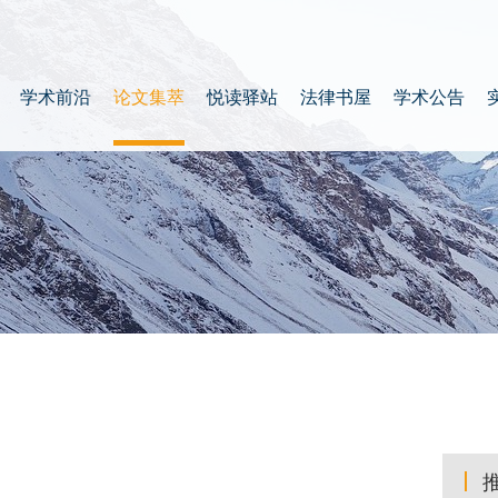
学术前沿
论文集萃
悦读驿站
法律书屋
学术公告