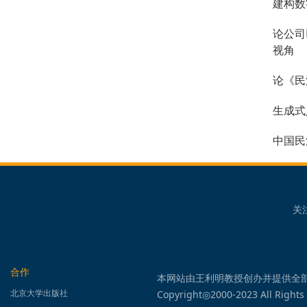
建构数
论公司
视角
论《民
生成式
中国民
关
合作
本网站由王利明教授创办并提供全
北京大学出版社
Copyright◎2000-2023 All Rights