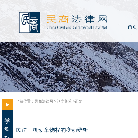
首页
当前位置：
民商法律网
>
论文集萃
>正文
学
科
民法｜机动车物权的变动辨析
标