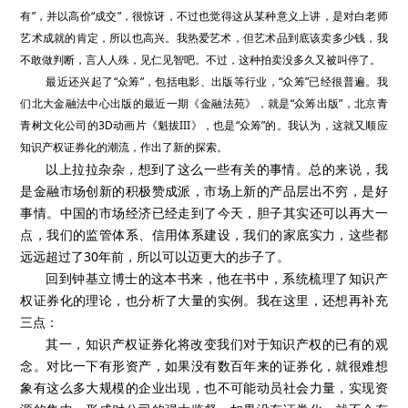
有”，并以高价“成交”，很惊讶，不过也觉得这从某种意义上讲，是对白老师
艺术成就的肯定，所以也高兴。我热爱艺术，但艺术品到底该卖多少钱，我
不敢做判断，言人人殊，见仁见智吧。不过，这种拍卖没多久又被叫停了。
最近还兴起了“众筹”，包括电影、出版等行业，“众筹”已经很普遍。我
们北大金融法中心出版的最近一期《金融法苑》，就是“众筹出版”，北京青
青树文化公司的3D动画片《魁拔III》，也是“众筹”的。我认为，这就又顺应
知识产权证券化的潮流，作出了新的探索。
以上拉拉杂杂，想到了这么一些有关的事情。总的来说，我
是金融市场创新的积极赞成派，市场上新的产品层出不穷，是好
事情。中国的市场经济已经走到了今天，胆子其实还可以再大一
点，我们的监管体系、信用体系建设，我们的家底实力，这些都
远远超过了30年前，所以可以迈更大的步子了。
回到钟基立博士的这本书来，他在书中，系统梳理了知识产
权证券化的理论，也分析了大量的实例。我在这里，还想再补充
三点：
其一，知识产权证券化将改变我们对于知识产权的已有的观
念。对比一下有形资产，如果没有数百年来的证券化，就很难想
象有这么多大规模的企业出现，也不可能动员社会力量，实现资