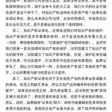
源的集中，形成对公司的强大监督。如果没有证券化，就不会有
铁路和股份公司，就不会有今天的大工业，我们今天的社会可能
也就不是这个样子了。对知识产权这样的无形资产呢？如果全面
实现证券化，那么未来的公司治理、企业经营模式、市场形态以
及社会生活方式，是不是都会发生剧变？值得期待。
其二，知识产权证券化，还将改进我们对知识产权的保护。
知识产权保护是非常重要的发明，对于促进创新具有重大意义
（当然，事情都有两面性，“过度保护”也可能阻碍创新）。这些年
我们国家一直在强调对知识产权的保护，法学院建立了知识产权
法的新学科，法院建立了知识产权审判庭。但是，保护起来也确
实不容易，司法实践中，打这类官司也是比较有难度的。如果证
券化了，我认为可能就不一样，无形的资产变成了具体的资产数
字，公众的重视与参与程度会大大提升。
其三，知识产权证券化对于文化创意产业的发展会形成极大
的推动。创意之初缺乏资金，所以文创产品和服务特别容易“胎死
腹中”。或者说在创意之初，因为资金匮乏，还没有把“故事”讲得
足够大就卖掉了，那创意者的收益太低，也形不成有效的激励。
所以，此时，如果能有“证券化”助力，则有可能兼顾创意者和投资
者两方面的利益。美国的文创产业最为发达，除了技术和经验的