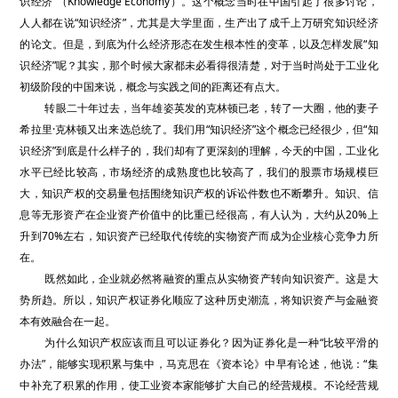
识经济”（Knowledge Economy）。这个概念当时在中国引起了很多讨论，
人人都在说“知识经济”，尤其是大学里面，生产出了成千上万研究知识经济
的论文。但是，到底为什么经济形态在发生根本性的变革，以及怎样发展“知
识经济”呢？其实，那个时候大家都未必看得很清楚，对于当时尚处于工业化
初级阶段的中国来说，概念与实践之间的距离还有点大。
转眼二十年过去，当年雄姿英发的克林顿已老，转了一大圈，他的妻子
希拉里·克林顿又出来选总统了。我们用“知识经济”这个概念已经很少，但“知
识经济”到底是什么样子的，我们却有了更深刻的理解，今天的中国，工业化
水平已经比较高，市场经济的成熟度也比较高了，我们的股票市场规模巨
大，知识产权的交易量包括围绕知识产权的诉讼件数也不断攀升。知识、信
息等无形资产在企业资产价值中的比重已经很高，有人认为，大约从20%上
升到70%左右，知识资产已经取代传统的实物资产而成为企业核心竞争力所
在。
既然如此，企业就必然将融资的重点从实物资产转向知识资产。这是大
势所趋。所以，知识产权证券化顺应了这种历史潮流，将知识资产与金融资
本有效融合在一起。
为什么知识产权应该而且可以证券化？因为证券化是一种“比较平滑的
办法”，能够实现积累与集中，马克思在《资本论》中早有论述，他说：“集
中补充了积累的作用，使工业资本家能够扩大自己的经营规模。不论经营规