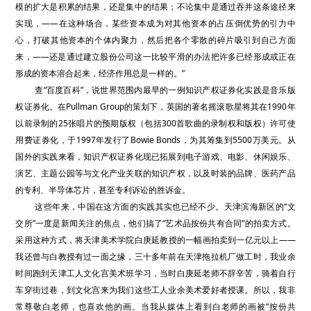
模的扩大是积累的结果，还是集中的结果；不论集中是通过吞并这条途径来
实现，——在这种场合，某些资本成为对其他资本的占压倒优势的引力中
心，打破其他资本的个体内聚力，然后把各个零散的碎片吸引到自己方面
来，——还是通过建立股份公司这一比较平滑的办法把许多已经形成或正在
形成的资本溶合起来，经济作用总是一样的。”
查“百度百科”，说世界范围内最早的一例知识产权证券化实践是音乐版
权证券化。在Pullman Group的策划下，英国的著名摇滚歌星将其在1990年
以前录制的25张唱片的预期版权（包括300首歌曲的录制权和版权）许可使
用费证券化，于1997年发行了Bowie Bonds，为其筹集到5500万美元。从
国外的实践来看，知识产权证券化现已拓展到电子游戏、电影、休闲娱乐、
演艺、主题公园等与文化产业关联的知识产权，以及时装的品牌、医药产品
的专利、半导体芯片，甚至专利诉讼的胜诉金。
这些年来，中国在这方面的实践其实也已经不少。天津滨海新区的“文
交所”一度是新闻关注的焦点，他们搞了“艺术品按份共有合同”的拍卖方式。
采用这种方式，将天津美术学院白庚延教授的一幅画拍卖到一亿元以上——
我还曾与白教授有过一面之缘，三十多年前在天津拖拉机厂做工时，我业余
时间跑到天津工人文化宫美术班学习，当时白庚延老师不辞辛苦，骑着自行
车穿街过巷，到文化宫来为我们这些工人业余美术爱好者授课。所以，我非
常尊敬白老师，也喜欢他的画。当我从媒体上看到白老师的画被“按份共