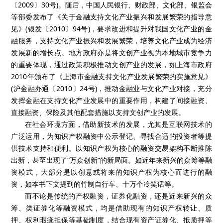
〔2009〕30号)。随后，中国人民银行、财政部、文化部、银监会
等部委发布了《关于金融支持文化产业振兴和发展繁荣的指导意
见》(银发〔2010〕94号)，要求改进和提升对我国文化产业的金
融服务，支持文化产业振兴和发展繁荣，培养文化产业成为经济
发展新的增长点。地方政府亦是将文创产业视为本地城市竞争力
的重要体现，通过政策积极推动文创产业的发展，如上海市政府
2010年颁布了《上海市金融支持文化产业发展繁荣的实施意见》
(沪金融办通〔2010〕24号)，推动金融业与文化产业对接，充分
发挥金融在支持文化产业发展中的重要作用，构建了间接融资、
直接融资、保险及其他配套措施以支持文创产业的发展。
在社会环境方面，借助新技术的发展，尤其是互联网技术的
广泛运用，为知识产权融资中公示登记、寻找合适的投资者等提
供技术支持和便利。以知识产权为核心的融资交易架构不断推陈
出新，甚至出现了“万众创新”的新局面。如近年来新兴的众筹等融
资模式，大部分是以创意或将来的知识产权为核心而进行的融
资，如本书下文提到的竹制自行车、十万个冷笑话等。
而不论是传统的产权融资，证券化融资，还是近来新兴的众
筹、类证券化等融资模式，均是借助现有的知识产权转让、质
押、权利瑕疵担保等基础制度，结合现有资产证券化、抵质押等