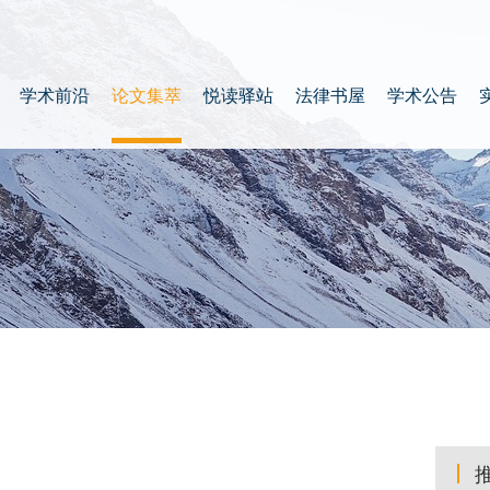
学术前沿
论文集萃
悦读驿站
法律书屋
学术公告