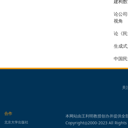
建构数
论公司
视角
论《民
生成式
中国民
关
合作
本网站由王利明教授创办并提供全
北京大学出版社
Copyright◎2000-2023 All Rights