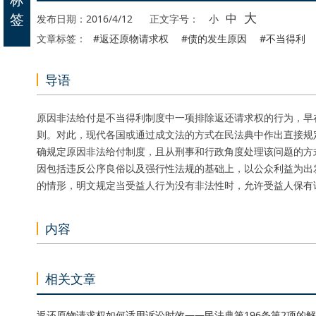
大
签
中
发布日期：2016/4/12
正文字号：
小
文章标签：
#返还原物请求权
#债的发生原因
#不当得利
导语
原因非法给付是不当得利制度中一项排除返还请求权的行为，早
则。对此，现代各国或通过成文法的方式在民法典中作出直接规
确规定原因非法给付制度，且从刑事和行政角度处理该问题的方
因包括违反公序良俗以及强行性法规的基础上，以公众利益为出
的情形，明文规定当受益人行为没有非法性时，允许受益人保有
内容
相关文章
返还原物请求权如何适用诉讼时效——民法典第196条第2项的