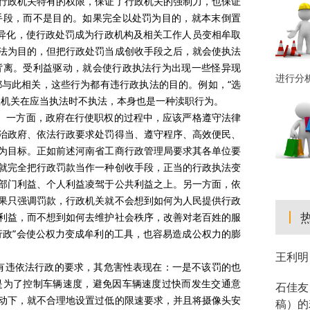
行政机关特有的权限，保证了行政机关的强制力，也保证
手段，而不是目的。如果完全以处罚为目的，就本末倒置
的异化，使行政处罚成为行政机构及相关工作人员变相牟取
法为目的，但把行政处罚当成创收手段之后，就会使执法
背离。受利益驱动，就会使行政执法行为出现一些怪异现
进行分
，都与此相关，这些行为都有违行政执法的目的。例如，“选
政机关在应当执法时不执法，本身也是一种渎职行为。
的。一方面，政府在行使职权的过程中，应该严格遵守法律
治政府、依法行政要求处罚得当、遵守程序、高效便民、
为目标。正如前述河南省工商行政管理局要求其各单位要
就完全把行政罚款当作一种创收手段，正当的行政执法变
部门利益、个人利益凌驾于公共利益之上。另一方面，依
果只强调罚款，行政机关就不会想到如何为人民提供行政
利益，而不想到如何去维护社会秩序，改善对老百姓的服
行政”会使公权力变成牟利的工具，也容易造成公权力的膨
王利明
上有违依法行政的要求，其危害性表现在：一是不该罚的也
是为了控制车辆速度，避免因车辆速度过快而发生交通意
石佳友
动下，就不合理地设置过低的限速要求，并且将摄像头安
稿）的