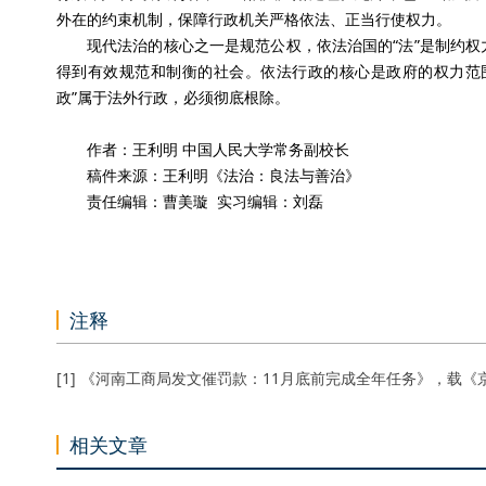
外在的约束机制，保障行政机关严格依法、正当行使权力。
现代法治的核心之一是规范公权，依法治国的“法”是制约
得到有效规范和制衡的社会。依法行政的核心是政府的权力范
政”属于法外行政，必须彻底根除。
作者：王利明 中国人民大学常务副校长
稿件来源：王利明《法治：良法与善治》
责任编辑：曹美璇 实习编辑：刘磊
注释
[1] 《河南工商局发文催罚款：11月底前完成全年任务》，载《京
相关文章