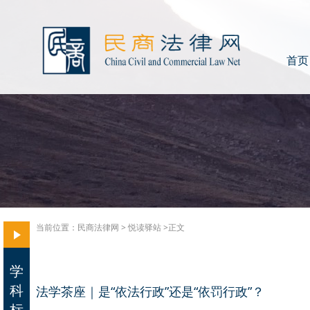
首页
当前位置：
民商法律网
>
悦读驿站
>正文
学
科
法学茶座｜是“依法行政”还是“依罚行政”？
标