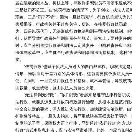
置在隐蔽的灌木丛、树枝上等，导致许多驾驶员不清楚限速或不
二是处罚不公正。在“依罚行政”的情形下，为了创收，执法人员可
现象。三是“罚了不管”。因为一旦处罚完毕，行政机关就认为
害后果等，行政机关并不过多关注，所以，在接受行政处罚后，
为。四是以罚代刑，无法形成行政执法和刑事司法衔接机制。例
打，从而导致行政责任与刑事责任的脱节。事实上，两种责任的
时，应当分别依据行政法和刑法认定其责任，但两种责任应当相
法体制改革中，应当健全行政执法和刑事司法衔接机制。这种“
接。
“依罚行政”也赋予执法人员过大的自由裁量权。职权法定
情形，难以应对千差万别的具体情形，这就需要赋予执法人员
使。而同时，一旦完成罚款任务和指标，就不再管理，导致该罚
由裁量，或重或轻，就由执法人员自己决定。
“无法律则无行政”，“依罚行政”看起来是遵守法律行使职
法行政，就要从源头上对依罚行政进行治理，从根本上规范行政
中全会决定的要求，深入推进依法行政，加快建设法治政府。由
扩张性等特点，一旦失去约束，将严重威胁甚至损害处于弱势一
制度的笼子里，保障权力正当行使，严防通过“依罚行政”的方式
行政”方式牟取私利者，应当依法严肃处理。此外，也应当加强