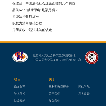
张维迎：中国法治社会建设面临的几个挑战
品茗62：“禁摩限电”是福是祸？
谈谈法治政府标准
以权力清单规范公权
房屋征收中违法建筑的认定
教育部人文社会科学重点研究基地
中国人民大学民商事法律科学研究中心
栏目
关于
论文集萃
王利明教授寄语
网站导航
学术前沿
关于我们
意见反馈
悦读驿站
加入我们