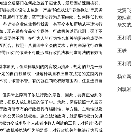
知道交通部门在何处放置了摄像头，最后因超速而挨罚。
能会想方设法去敛财，产生“钓鱼执法”“养鱼执法”等恶劣
龙翼飞
其已经履行了职责，至于违法行为是否继续、如何降低其危
婚姻家
一些违法企业依然我行我素，甚至变本加厉地从事违法行
条文的
如，现在很多食品安全案件，行政机关以罚代刑，罚了不
王利明
构成要件不同，在行为人的行为符合相关的责任构成要件
互配合。按照十八届四中全会的要求，在将来深化行政执
王轶：
依罚行政”的做法不可能形成行政执法和刑事司法的有效衔
王利明
是基本原则，但法律规则的内容较为抽象，规定的都是一般
一定的自由裁量权，但这种裁量权应当在法定的范围内行
杨立新
不罚，该管不管。有的就在罚款权限范围内，任意进行自
刘凯湘
权，但实际上悖离了依法行政的宗旨。因此，要真正做到依
权，把权力放进制度的笼子中。为此，需要按照十八届四
于政府所享有的行政权具有强制性、单方性、主动性以及
方的公民的合法权益。建立法治政府，就是要把权力关进
把权力变成牟取个人或者少数人利益的工具，对通过“依罚
对行政机关执法行为的监督，对行政机关的执法行为形成