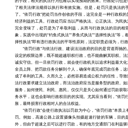
的手段，相关的执法行为也难以实现预期的效果。行政处罚也是
了相关法律法规得以执行和有效实施。但是，处罚只是执法的
了。“依罚行政”把处罚当作创收的手段，这完全是一种行政权
经济利益的工具。行政处罚应当以严格执法、公正执法、为民执
完全变味了，处罚是为了牟取利益，从而与行政执法的目的相
象，实践中出现的“钓鱼式执法”“养鱼式执法”“选择性执法”等
择性执法”即有违行政执法的平等性原则，法定职责必须为，行
“依罚行政”与依法行政、建设法治政府的目的是背道而驰
设定的权限边界，既不能超越职权行政，也不能曲解其职权。法
诚实守信。但一旦依罚行政，就会使行政机关以追求利益最大化
全员上阵、把罚款任务分解到个人，确保年底完成罚款任务，这
成了牟利的工具。久而久之，必然容易造成公权力的任性，导致
法行政要求建立法治政府，而法治政府应当是服务型的政府。如
服务，如何便民、利民、惠民。仅仅只是关心如何通过罚款获取
务水平，这也会影响行政权目的的实现。尤其应当看到，“依罚
胀，最终损害行政相对人的合法权益。
“依罚行政”会使行政执法以罚款为中心，“依罚行政”本质
罚。例如，高速公路上设置摄像头拍摄超速行驶的车辆，目的
外，但由于超速之后可以进行罚款，有的地方交通部门在利益驱