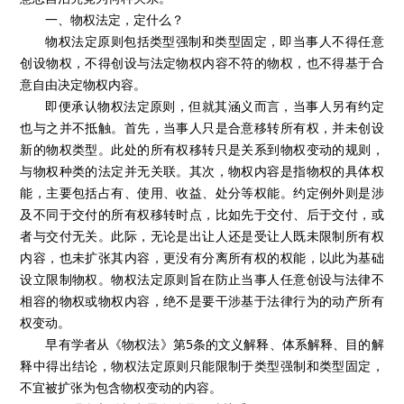
一、物权法定，定什么？
物权法定原则包括类型强制和类型固定，即当事人不得任意
创设物权，不得创设与法定物权内容不符的物权，也不得基于合
意自由决定物权内容。
即便承认物权法定原则，但就其涵义而言，当事人另有约定
也与之并不抵触。首先，当事人只是合意移转所有权，并未创设
新的物权类型。此处的所有权移转只是关系到物权变动的规则，
与物权种类的法定并无关联。其次，物权内容是指物权的具体权
能，主要包括占有、使用、收益、处分等权能。约定例外则是涉
及不同于交付的所有权移转时点，比如先于交付、后于交付，或
者与交付无关。此际，无论是出让人还是受让人既未限制所有权
内容，也未扩张其内容，更没有分离所有权的权能，以此为基础
设立限制物权。物权法定原则旨在防止当事人任意创设与法律不
相容的物权或物权内容，绝不是要干涉基于法律行为的动产所有
权变动。
早有学者从《物权法》第5条的文义解释、体系解释、目的解
释中得出结论，物权法定原则只能限制于类型强制和类型固定，
不宜被扩张为包含物权变动的内容。