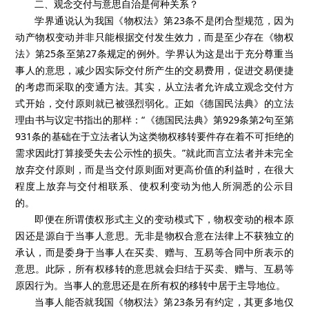
二、观念交付与意思自治是何种关系？
学界通说认为我国《物权法》第23条不是闭合型规范，因为
动产物权变动并非只能根据交付发生效力，而是至少存在《物权
法》第25条至第27条规定的例外。学界认为这是出于充分尊重当
事人的意思，减少因实际交付所产生的交易费用，促进交易便捷
的考虑而采取的变通方法。其实，从立法者允许成立观念交付方
式开始，交付原则就已被强烈弱化。正如《德国民法典》的立法
理由书与议定书指出的那样：“《德国民法典》第929条第2句至第
931条的基础在于立法者认为这类物权移转要件存在着不可拒绝的
需求因此打算接受失去公示性的损失。”就此而言立法者并未完全
放弃交付原则，而是当交付原则面对更高价值的利益时，在很大
程度上放弃与交付相联系、使权利变动为他人所洞悉的公示目
的。
即便在所谓债权形式主义的变动模式下，物权变动的根本原
因还是源自于当事人意思。无非是物权合意在法律上不获独立的
承认，而是委身于当事人在买卖、赠与、互易等合同中所表示的
意思。此际，所有权移转的意思就会归结于买卖、赠与、互易等
原因行为。当事人的意思还是在所有权的移转中居于主导地位。
当事人能否就我国《物权法》第23条另有约定，其更多地仅