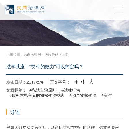
当前位置：
民商法律网
>
悦读驿站
>正文
法学茶座｜“交付的效力”可以约定吗？
大
中
发布日期：2017/5/4
正文字号：
小
文章标签：
#私法自治原则
#法律行为
#债权意思主义的物权变动模式
#动产物权变动
#交付
导语
当事人订立买卖合同后，动产所有权在交付时移转，这在学界已