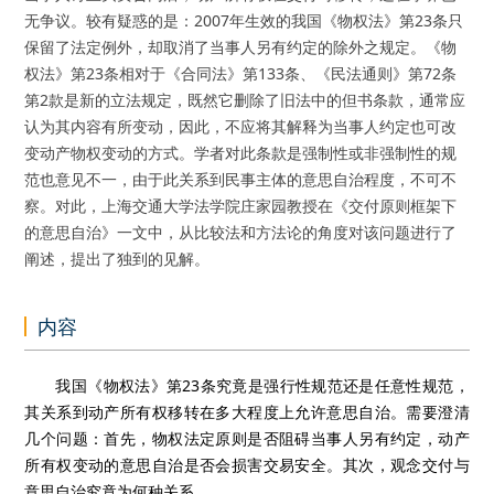
无争议。较有疑惑的是：2007年生效的我国《物权法》第23条只
保留了法定例外，却取消了当事人另有约定的除外之规定。《物
权法》第23条相对于《合同法》第133条、《民法通则》第72条
第2款是新的立法规定，既然它删除了旧法中的但书条款，通常应
认为其内容有所变动，因此，不应将其解释为当事人约定也可改
变动产物权变动的方式。学者对此条款是强制性或非强制性的规
范也意见不一，由于此关系到民事主体的意思自治程度，不可不
察。对此，上海交通大学法学院庄家园教授在《交付原则框架下
的意思自治》一文中，从比较法和方法论的角度对该问题进行了
阐述，提出了独到的见解。
内容
我国《物权法》第23条究竟是强行性规范还是任意性规范，
其关系到动产所有权移转在多大程度上允许意思自治。需要澄清
几个问题：首先，物权法定原则是否阻碍当事人另有约定，动产
所有权变动的意思自治是否会损害交易安全。其次，观念交付与
意思自治究竟为何种关系。