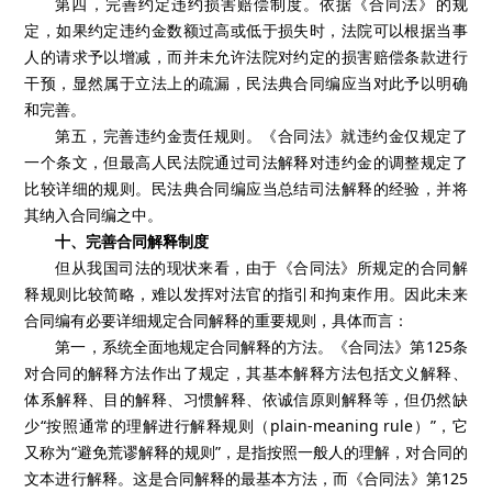
第四，完善约定违约损害赔偿制度。依据《合同法》的规
定，如果约定违约金数额过高或低于损失时，法院可以根据当事
人的请求予以增减，而并未允许法院对约定的损害赔偿条款进行
干预，显然属于立法上的疏漏，民法典合同编应当对此予以明确
和完善。
第五，完善违约金责任规则。《合同法》就违约金仅规定了
一个条文，但最高人民法院通过司法解释对违约金的调整规定了
比较详细的规则。民法典合同编应当总结司法解释的经验，并将
其纳入合同编之中。
十、完善合同解释制度
但从我国司法的现状来看，由于《合同法》所规定的合同解
释规则比较简略，难以发挥对法官的指引和拘束作用。因此未来
合同编有必要详细规定合同解释的重要规则，具体而言：
第一，系统全面地规定合同解释的方法。《合同法》第125条
对合同的解释方法作出了规定，其基本解释方法包括文义解释、
体系解释、目的解释、习惯解释、依诚信原则解释等，但仍然缺
少“按照通常的理解进行解释规则（plain-meaning rule）”，它
又称为“避免荒谬解释的规则”，是指按照一般人的理解，对合同的
文本进行解释。这是合同解释的最基本方法，而《合同法》第125