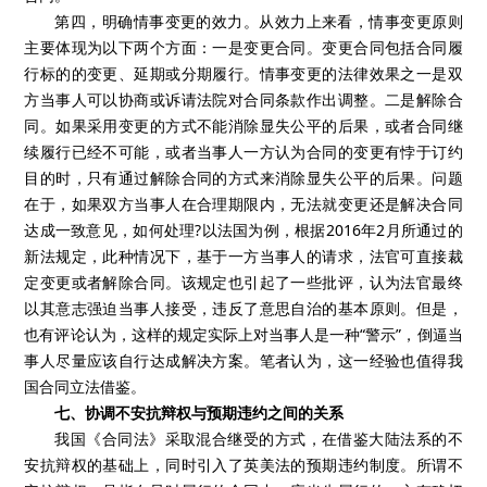
第四，明确情事变更的效力。从效力上来看，情事变更原则
主要体现为以下两个方面：一是变更合同。变更合同包括合同履
行标的的变更、延期或分期履行。情事变更的法律效果之一是双
方当事人可以协商或诉请法院对合同条款作出调整。二是解除合
同。如果采用变更的方式不能消除显失公平的后果，或者合同继
续履行已经不可能，或者当事人一方认为合同的变更有悖于订约
目的时，只有通过解除合同的方式来消除显失公平的后果。问题
在于，如果双方当事人在合理期限内，无法就变更还是解决合同
达成一致意见，如何处理?以法国为例，根据2016年2月所通过的
新法规定，此种情况下，基于一方当事人的请求，法官可直接裁
定变更或者解除合同。该规定也引起了一些批评，认为法官最终
以其意志强迫当事人接受，违反了意思自治的基本原则。但是，
也有评论认为，这样的规定实际上对当事人是一种“警示”，倒逼当
事人尽量应该自行达成解决方案。笔者认为，这一经验也值得我
国合同立法借鉴。
七、协调不安抗辩权与预期违约之间的关系
我国《合同法》采取混合继受的方式，在借鉴大陆法系的不
安抗辩权的基础上，同时引入了英美法的预期违约制度。所谓不