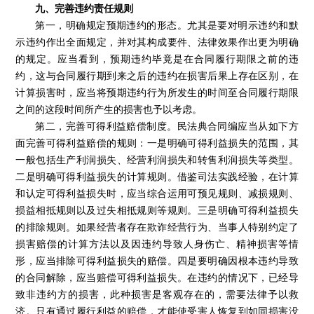
九、完善违约责任规则
第一，明确规定预期违约的形态。尤其是要对明示违约和默
示违约作出全面规定，并对其构成要件、法律效果作出更为明确
的规定。应当看到，预期违约毕竟是在合同履行期限之前的违
约，这与合同履行期到来之后的违约在损害后果上存在区别，在
计算损害时，应当将预期违约行为所发生的时间至合同履行期限
之间的这段时间所产生的损害也予以考虑。
第二，完善可得利益赔偿制度。民法典合同编应当从如下方
面完善可得利益赔偿的规则：一是明确可得利益损失的范围，其
一般包括生产利润损失、经营利润损失和转售利润损失等类型。
二是明确可得利益损失的计算规则。借鉴司法实践经验，在计算
和认定可得利益损失时，应当综合运用可预见规则、减损规则、
损益相抵规则以及过失相抵规则等规则。三是明确可得利益损失
的排除规则。如果经营者存在欺诈经营行为、当事人特别约定了
损害赔偿的计算方法以及因违约导致人身伤亡、精神损害等情
形，应当排除可得利益损失的赔偿。四是要明确因根本违约导致
的合同解除，应当赔偿可得利益损失。在违约的情况下，已经导
致非违约方的损害，此种损害是客观存在的，需要法律予以救
济。只有通过履行利益的赔偿，才能使受害人恢复到如同损害没