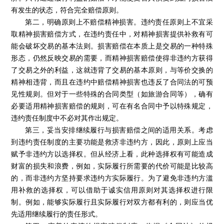
有发生的状态，符合完全赔偿原则。
第二，明确原则上不赔偿精神损害。违约责任原则上不宜采
取精神损害赔偿方式，在违约责任中，对精神损害提供补救有可
能会破坏交易的基本法则。损害赔偿在本质上是交易的一种特殊
形态，仍然反映交易的需要，而精神损害赔偿使得非违约方获得
了交易之外的利益，这就违背了交易的基本原则，与等价交换的
精神相违背，而且在违约中赔偿精神损害也违反了合同法的可预
见性规则。但对于一些特殊的合同类型（如旅游合同等），确有
必要适用精神损害赔偿的规则，可在有名合同中予以特殊规定，
违约责任制度中不必对其作出规定。
第三，妥当安排继续履行与损害赔偿之间的适用关系。考虑
到违约责任制度的主要功能是救济非违约方，因此，原则上应当
赋予非违约方以选择权。但从经济上看，此种选择权有可能造成
财富的损失和浪费，例如，实际履行所需要的代价可能是比较高
的，而非违约方坚持要求违约方实际履行。为了避免非违约方滥
用补救的选择权，可以借助于诚实信用原则对其选择权进行限
制。例如，能够实际履行且实际履行对双方都有利的，则应当优
先适用继续履行的责任形式。