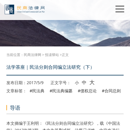
当前位置：
民商法律网
>
悦读驿站
>正文
法学茶座｜民法分则合同编立法研究（下）
大
中
发布日期：2017/5/9
正文字号：
小
文章标签：
#民法典
#民法典编纂
#债权总论
#合同总则
导语
本文摘编于王利明：《民法分则合同编立法研究》，载《中国法