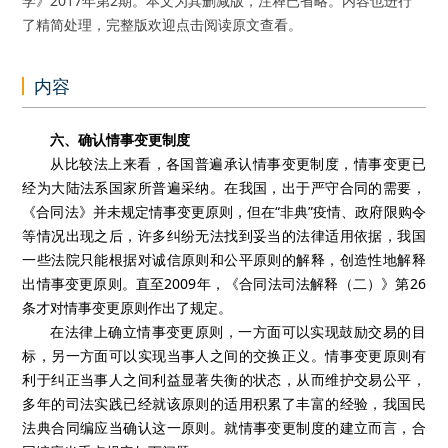
学》2017年第2期。本文为其删减版，注释已省略。内容也进行
了精简处理，完整版欢迎点击阅读原文查看。
内容
六、确认情事变更制度
从比较法上来看，各国普遍承认情事变更制度，情事变更已
经为大陆法系国家所普遍采纳。在我国，出于严守合同的需要，
《合同法》并未规定情事变更原则，但在“非典”疫情、政府限购令
等情况出现之后，许多纠纷无法找到妥当的法律适用依据，我国
一些法院只能根据对诚信原则和公平原则的解释，创造性地解释
出情事变更原则。直至2009年，《合同法司法解释（二）》第26
条才对情事变更原则作出了规定。
在法律上确立情事变更原则，一方面可以实现鼓励交易的目
标，另一方面可以实现当事人之间的交换正义。情事变更原则有
利于纠正当事人之间利益显著失衡的状态，从而维护交易公平，
多年的司法实践已经就该原则的适用积累了丰富的经验，我国民
法典合同编应当确认这一原则。就情事变更制度的建立而言，合