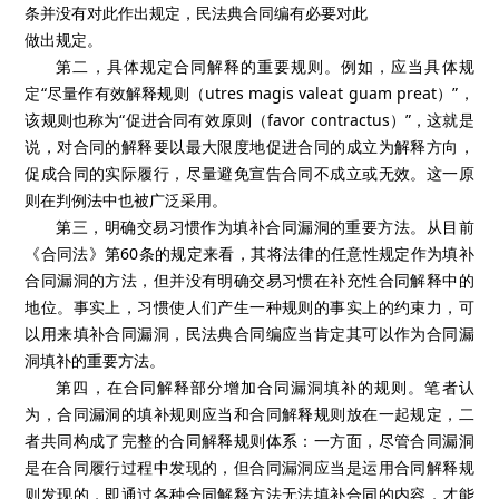
条并没有对此作出规定，民法典合同编有必要对此
做出规定。
第二，具体规定合同解释的重要规则。例如，应当具体规
定“尽量作有效解释规则（utres magis valeat guam preat）”，
该规则也称为“促进合同有效原则（favor contractus）”，这就是
说，对合同的解释要以最大限度地促进合同的成立为解释方向，
促成合同的实际履行，尽量避免宣告合同不成立或无效。这一原
则在判例法中也被广泛采用。
第三，明确交易习惯作为填补合同漏洞的重要方法。从目前
《合同法》第60条的规定来看，其将法律的任意性规定作为填补
合同漏洞的方法，但并没有明确交易习惯在补充性合同解释中的
地位。事实上，习惯使人们产生一种规则的事实上的约束力，可
以用来填补合同漏洞，民法典合同编应当肯定其可以作为合同漏
洞填补的重要方法。
第四，在合同解释部分增加合同漏洞填补的规则。笔者认
为，合同漏洞的填补规则应当和合同解释规则放在一起规定，二
者共同构成了完整的合同解释规则体系：一方面，尽管合同漏洞
是在合同履行过程中发现的，但合同漏洞应当是运用合同解释规
则发现的，即通过各种合同解释方法无法填补合同的内容，才能