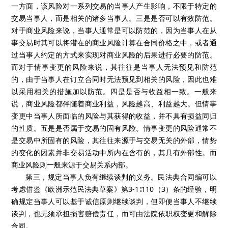
一方面，该风险对一系列交易的当事人产生影响，不限于特定的
交易当事人，而是相关的诸多当事人。三是是否可以有效防范。
对于商业风险来说，当事人通常是可以防范的，因为当事人在从
事交易时其可以将潜在的商业风险计算在合同价格之中，或者通
过当事人约定的方式来实现对商业风险的后果进行必要的防范。
而对于情事变更的风险来说，其往往是当事人无法预见和防范
的，由于当事人在订立合同时无法预见到相关的风险，因此也难
以采用相关的措施加以防范。四是是否与收益相一致。一般来
说，商业风险都伴随着商业利益，风险越高、利益越大。但情事
变更中当事人所面临的风险与其获得的收益，并不具有损益同归
的性质。五是是否属于交易的固有风险。情事变更的风险通常不
是交易中所固有的风险，其往往来源于与交易无关的外部，情势
的变化的因素并非交易活动中所内在含有的，其具有外部性。而
商业风险则一般来源于交易关系内部。
第三，规定当事人负有继续谈判的义务。民法典合同编可以
考虑借鉴《欧洲示范民法典草案》第3-1∶110（3）条的经验，明
确规定当事人可以基于诚信原则继续谈判，但即便当事人不继续
谈判，也无须承担损害赔偿责任，而可由法院依职权变更和解除
合同。