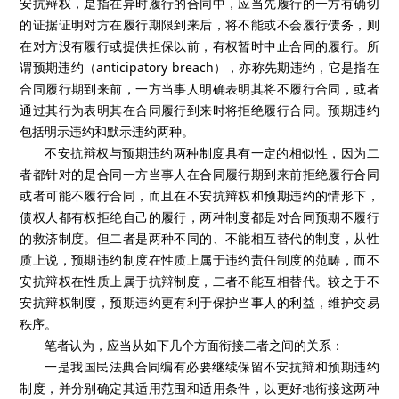
安抗辩权，是指在异时履行的合同中，应当先履行的一方有确切
的证据证明对方在履行期限到来后，将不能或不会履行债务，则
在对方没有履行或提供担保以前，有权暂时中止合同的履行。所
谓预期违约（anticipatory breach），亦称先期违约，它是指在
合同履行期到来前，一方当事人明确表明其将不履行合同，或者
通过其行为表明其在合同履行到来时将拒绝履行合同。预期违约
包括明示违约和默示违约两种。
不安抗辩权与预期违约两种制度具有一定的相似性，因为二
者都针对的是合同一方当事人在合同履行期到来前拒绝履行合同
或者可能不履行合同，而且在不安抗辩权和预期违约的情形下，
债权人都有权拒绝自己的履行，两种制度都是对合同预期不履行
的救济制度。但二者是两种不同的、不能相互替代的制度，从性
质上说，预期违约制度在性质上属于违约责任制度的范畴，而不
安抗辩权在性质上属于抗辩制度，二者不能互相替代。较之于不
安抗辩权制度，预期违约更有利于保护当事人的利益，维护交易
秩序。
笔者认为，应当从如下几个方面衔接二者之间的关系：
一是我国民法典合同编有必要继续保留不安抗辩和预期违约
制度，并分别确定其适用范围和适用条件，以更好地衔接这两种