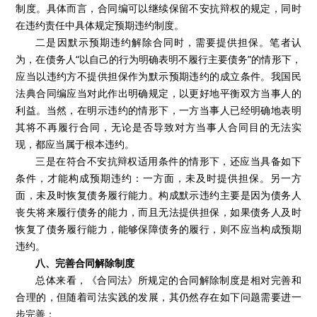
制度。具体而言，合同编可以继续保留不安抗辩权的规定，同时
在违约责任中具体规定预期违约制度。
二是因默示预期违约解除合同时，需要提供担保。笔者认
为，在债务人“以自己的行为明确表明不履行主要债务”的情形下，
应当以违约方不提供担保作为默示预期违约的成立条件。我国民
法典合同编应当对此作出明确规定，以更好地平衡双方当事人的
利益。当然，在明示违约的情形下，一方当事人已经明确地表明
其将不再履行合同，无论是否导致对方当事人合同目的无法实
现，都应当属于根本违约。
三是在符合不安抗辩权适用条件的情形下，还应当具备如下
条件，才能构成预期违约：一方面，未及时提供担保。另一方
面，未及时恢复债务履行能力。构成默示违约主要是因为债务人
丧失将来履行债务的能力，而且无法提供担保，如果债务人及时
恢复了债务履行能力，能够保障债务的履行，则不应当构成预期
违约。
八、完善合同解除制度
总体来看，《合同法》所规定的合同解除制度是相对完善和
合理的，但随着司法实践的发展，其仍然存在如下问题需要进一
步完善：