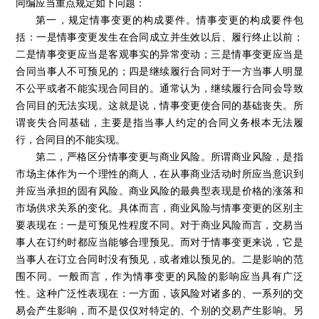
同编应当重点规定如下问题：
第一，规定情事变更的构成要件。情事变更的构成要件包
括：一是情事变更发生在合同成立并生效以后、履行终止以前；
二是情事变更应当是客观事实的异常变动；三是情事变更应当是
合同当事人不可预见的；四是继续履行合同对于一方当事人明显
不公平或者不能实现合同目的。通常认为，继续履行合同会导致
合同目的无法实现。这就是说，情事变更使合同的基础丧失。所
谓丧失合同基础，主要是指当事人约定的合同义务根本无法履
行，合同目的不能实现。
第二，严格区分情事变更与商业风险。所谓商业风险，是指
市场主体作为一个理性的商人，在从事商业活动时所应当意识到
并应当承担的固有风险。商业风险的最典型表现是价格的涨落和
市场供求关系的变化。具体而言，商业风险与情事变更的区别主
要表现在：一是可预见性程度不同。对于商业风险而言，交易当
事人在订约时都应当能够合理预见。而对于情事变更来说，它是
当事人在订立合同时没有预见，或者难以预见的。二是影响的范
围不同。一般而言，作为情事变更的风险的影响应当具有广泛
性。这种广泛性表现在：一方面，该风险对诸多的、一系列的交
易会产生影响，而不是仅仅对特定的、个别的交易产生影响。另