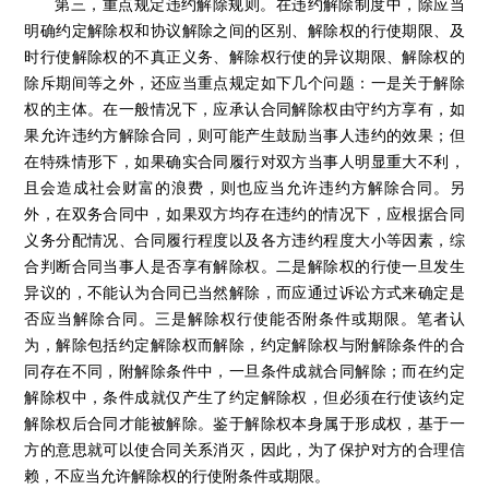
第三，重点规定违约解除规则。在违约解除制度中，除应当
明确约定解除权和协议解除之间的区别、解除权的行使期限、及
时行使解除权的不真正义务、解除权行使的异议期限、解除权的
除斥期间等之外，还应当重点规定如下几个问题：一是关于解除
权的主体。在一般情况下，应承认合同解除权由守约方享有，如
果允许违约方解除合同，则可能产生鼓励当事人违约的效果；但
在特殊情形下，如果确实合同履行对双方当事人明显重大不利，
且会造成社会财富的浪费，则也应当允许违约方解除合同。另
外，在双务合同中，如果双方均存在违约的情况下，应根据合同
义务分配情况、合同履行程度以及各方违约程度大小等因素，综
合判断合同当事人是否享有解除权。二是解除权的行使一旦发生
异议的，不能认为合同已当然解除，而应通过诉讼方式来确定是
否应当解除合同。三是解除权行使能否附条件或期限。笔者认
为，解除包括约定解除权而解除，约定解除权与附解除条件的合
同存在不同，附解除条件中，一旦条件成就合同解除；而在约定
解除权中，条件成就仅产生了约定解除权，但必须在行使该约定
解除权后合同才能被解除。鉴于解除权本身属于形成权，基于一
方的意思就可以使合同关系消灭，因此，为了保护对方的合理信
赖，不应当允许解除权的行使附条件或期限。