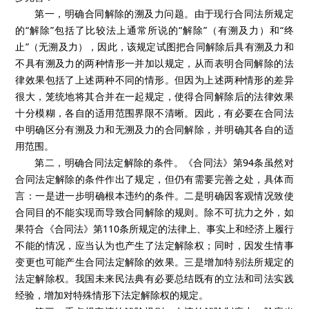
第一，明确合同解除的溯及力问题。由于现行合同法所规定
的“解除”包括了比较法上通常所说的“解除”（有溯及力）和“终
止”（无溯及力），因此，该规定试图把合同解除后具有溯及力和
不具有溯及力的两种情形一并加以规定，从而表明合同解除的法
律效果包括了上述两种不同的情形。但因为上述两种情形的差异
很大，笼统地将其合并在一起规定，使得合同解除后的法律效果
十分模糊，各自的适用范围界限不清晰。因此，有必要在合同法
中明确区分有溯及力和无溯及力的合同解除，并明确其各自的适
用范围。
第二，明确合同法定解除的条件。《合同法》第94条虽然对
合同法定解除的条件作出了规定，但仍有需要完善之处，具体而
言：一是进一步明确根本违约的条件。二是明确因客观情况致使
合同目的不能实现而导致合同解除的规则。除不可抗力之外，如
果符合《合同法》第110条所规定的法律上、事实上和经济上履行
不能的情况，应当认为也产生了法定解除权；同时，因发生情事
变更也可能产生合同法定解除的效果。三是增加特别法所规定的
法定解除权。我国未来民法典有必要总结既有的立法和司法实践
经验，增加对特殊情形下法定解除权的规定。