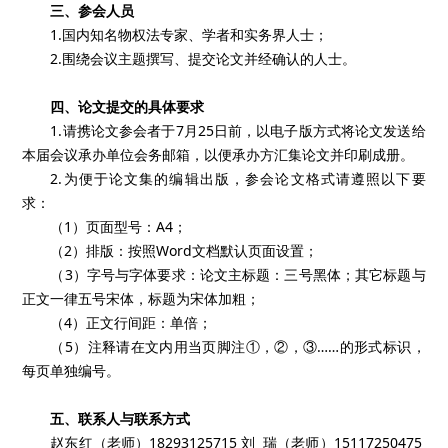
三、参会人员
1.国内知名物权法专家、学者和实务界人士；
2.围绕会议主题撰写、提交论文并经确认的人士。
四、论文提交的具体要求
1.请携论文参会者于7月25日前，以电子版方式将论文发送给
本届会议承办单位会务邮箱，以便承办方汇集论文并印刷成册。
2.为便于论文集的编辑出版，参会论文格式请遵照以下要
求：
（1）页面型号：A4；
（2）排版：按照Word文档默认页面设置；
（3）字号与字体要求：论文主标题：三号黑体；其它标题与
正文一律五号宋体，标题为宋体加粗；
（4）正文行间距：单倍；
（5）注释请在文内用当页脚注①，②，③……的形式标识，
每页单独编号。
五、联系人与联系方式
赵东红（老师）18293125715 刘 瑞（老师）15117250475