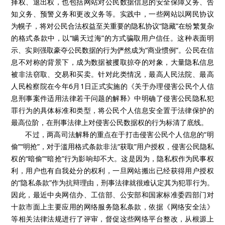
择权、退出权，也包括网站对公民数据信息的安全保障义务、告
知义务、预警义务和更改义务等。实践中，一些网站以网民协议
为幌子，将对公民合法权益至关重要的隐私协议“隐藏”在纷繁复杂
的格式条款中，以“瞒天过海”的方式骗取用户信任。这种表面明
示、实则强取豪夺公民数据的行为俨然成为“商业惯例”。公民在信
息不对称的背景下，成为数据被攫取掠夺的对象，大量隐私信息
被非法窃取、交易和买卖。针对此类情况，最高人民法院、最高
人民检察院在今年6月1日正式实施的《关于办理侵害公民个人信
息刑事案件适用法律若干问题的解释》中明确了侵害公民隐私犯
罪行为的具体标准和类型，将公民个人信息安全置于法律保护的
最高位阶，在刑事法律上对侵害公民数据权的行为标清了底线。
不过，两高司法解释的重点在于打击侵害公民个人信息的“明
偷”“明抢”，对于滥用格式条款非法“获取”用户授权，侵害公民隐私
权的“暗偷”“暗抢”行为影响却不大。这是因为，隐私权作为民事权
利，用户也有自我处分的权利，一旦网站搬出已经获得用户授权
的“隐私条款”作为抗辩理由，刑事法律就很难认定其为犯罪行为。
因此，最近中央网信办、工信部、公安部和国家标准委四部门对
十款市面上主要应用的网络服务隐私条款，依据《网络安全法》
等相关法律法规进行了评审，督促这些网络平台整改，从根源上