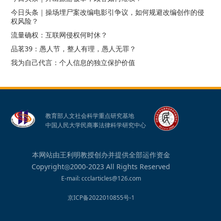
今日头条｜操场埋尸案改编电影引争议，如何规避改编创作的侵
权风险？
流量确权：互联网侵权何时休？
品茗39：愚人节，整人有理，愚人无罪？
我为自己代言：个人信息的独立保护价值
教育部人文社会科学重点研究基地
中国人民大学民商事法律科学研究中心
本网站由王利明教授创办并提供全部运作资金
Copyright◎2000-2023 All Rights Reserved
E-mail: ccclarticles@126.com
京ICP备2022010855号-1