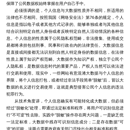
保障了公民数据权始终掌握在用户自己手中。
必须强调的是，个人信息与大数据性质并不相同，所适用的
法律也不尽相同。按照我国《网络安全法》第76条的规定，个人
信息是指以电子或者其他方式记录的、能够单独或者与其他信息
结合识别特定自然人身份或者反映特定自然人活动情况的各种信
息。个人信息的性质属于公民隐私权范畴，非法搜集、使用或交
易都将承担包括刑事、民事和行政在内的法律责任。大数据信息
是直接或间接都无法识别到自然人特定身份的数据信息，在法律
性质上属于知识产权范畴。大数据作为知识产权，独立于公民个
人隐私权，是数据信息时代的重要产品，产权人当然可以依法进
行交易和使用。现实中，一些网站有意混淆大数据与个人信息的
界限，将个人信息打包，或者经过非法手段简单“脱敏”后，冒以大
数据的名义进行交易使用，这就是典型侵害公民个人信息的违法
犯罪行为。
从技术角度讲，个人信息确实有可能转化成大数据，但必须
经过“脱敏化”处理，即通过法定标准和程序，将用户可识别信息进
行“不可逆”性去除。实践中“脱敏”操作存在两大问题，一是缺乏统
一法定标准，大数据中残存可识别信息成分；二是存在数据“可
逆”的可能，这两点需要政府有关部门尽快出台相关标准和程序。