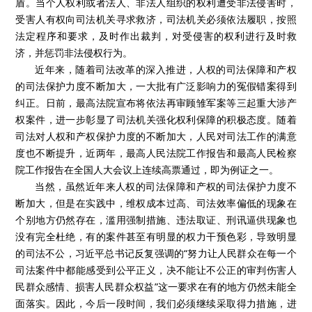
盾。当个人权利或者法人、非法人组织的权利遭受非法侵害时，
受害人有权向司法机关寻求救济，司法机关必须依法履职，按照
法定程序和要求，及时作出裁判，对受侵害的权利进行及时救
济，并惩罚非法侵权行为。
近年来，随着司法改革的深入推进，人权的司法保障和产权
的司法保护力度不断加大，一大批有广泛影响力的冤假错案得到
纠正。日前，最高法院宣布将依法再审顾雏军案等三起重大涉产
权案件，进一步彰显了司法机关强化权利保障的积极态度。随着
司法对人权和产权保护力度的不断加大，人民对司法工作的满意
度也不断提升，近两年，最高人民法院工作报告和最高人民检察
院工作报告在全国人大会议上连续高票通过，即为例证之一。
当然，虽然近年来人权的司法保障和产权的司法保护力度不
断加大，但是在实践中，维权成本过高、司法效率偏低的现象在
个别地方仍然存在，滥用强制措施、违法取证、刑讯逼供现象也
没有完全杜绝，有的案件甚至有明显的权力干预色彩，导致明显
的司法不公，习近平总书记反复强调的“努力让人民群众在每一个
司法案件中都能感受到公平正义，决不能让不公正的审判伤害人
民群众感情、损害人民群众权益”这一要求在有的地方仍然未能全
面落实。因此，今后一段时间，我们必须继续采取得力措施，进