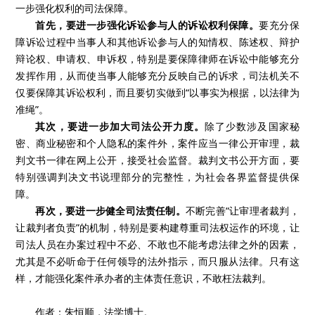
一步强化权利的司法保障。
首先，要进一步强化诉讼参与人的诉讼权利保障。
要充分保
障诉讼过程中当事人和其他诉讼参与人的知情权、陈述权、辩护
辩论权、申请权、申诉权，特别是要保障律师在诉讼中能够充分
发挥作用，从而使当事人能够充分反映自己的诉求，司法机关不
仅要保障其诉讼权利，而且要切实做到“以事实为根据，以法律为
准绳”。
其次，要进一步加大司法公开力度。
除了少数涉及国家秘
密、商业秘密和个人隐私的案件外，案件应当一律公开审理，裁
判文书一律在网上公开，接受社会监督。裁判文书公开方面，要
特别强调判决文书说理部分的完整性，为社会各界监督提供保
障。
再次，要进一步健全司法责任制。
不断完善“让审理者裁判，
让裁判者负责”的机制，特别是要构建尊重司法权运作的环境，让
司法人员在办案过程中不必、不敢也不能考虑法律之外的因素，
尤其是不必听命于任何领导的法外指示，而只服从法律。只有这
样，才能强化案件承办者的主体责任意识，不敢枉法裁判。
作者：朱恒顺，法学博士。