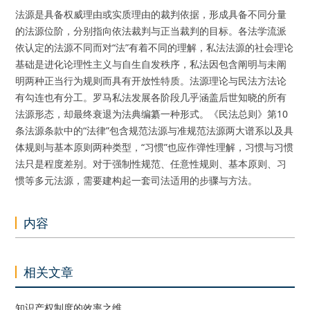
法源是具备权威理由或实质理由的裁判依据，形成具备不同分量
的法源位阶，分别指向依法裁判与正当裁判的目标。各法学流派
依认定的法源不同而对“法”有着不同的理解，私法法源的社会理论
基础是进化论理性主义与自生自发秩序，私法因包含阐明与未阐
明两种正当行为规则而具有开放性特质。法源理论与民法方法论
有勾连也有分工。罗马私法发展各阶段几乎涵盖后世知晓的所有
法源形态，却最终衰退为法典编纂一种形式。《民法总则》第10
条法源条款中的“法律”包含规范法源与准规范法源两大谱系以及具
体规则与基本原则两种类型，“习惯”也应作弹性理解，习惯与习惯
法只是程度差别。对于强制性规范、任意性规则、基本原则、习
惯等多元法源，需要建构起一套司法适用的步骤与方法。
内容
相关文章
知识产权制度的效率之维