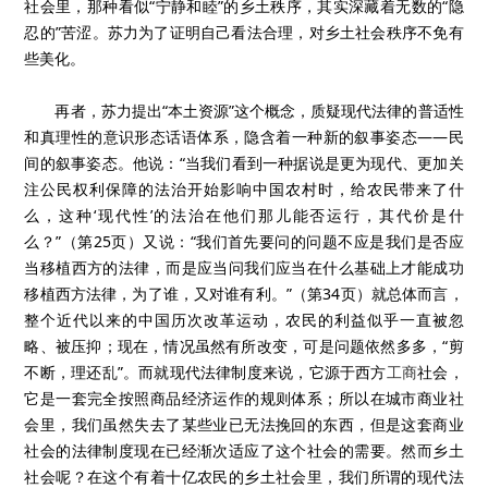
社会里，那种看似“宁静和睦”的乡土秩序，其实深藏着无数的“隐
忍的”苦涩。苏力为了证明自己看法合理，对乡土社会秩序不免有
些美化。
再者，苏力提出“本土资源”这个概念，质疑现代法律的普适性
和真理性的意识形态话语体系，隐含着一种新的叙事姿态——民
间的叙事姿态。他说：“当我们看到一种据说是更为现代、更加关
注公民权利保障的法治开始影响中国农村时，给农民带来了什
么，这种‘现代性’的法治在他们那儿能否运行，其代价是什
么？”（第25页）又说：“我们首先要问的问题不应是我们是否应
当移植西方的法律，而是应当问我们应当在什么基础上才能成功
移植西方法律，为了谁，又对谁有利。”（第34页）就总体而言，
整个近代以来的中国历次改革运动，农民的利益似乎一直被忽
略、被压抑；现在，情况虽然有所改变，可是问题依然多多，“剪
不断，理还乱”。而就现代法律制度来说，它源于西方
工商
社会，
它是一套完全按照商品经济运作的规则体系；所以在城市商业社
会里，我们虽然失去了某些业已无法挽回的东西，但是这套商业
社会的法律制度现在已经渐次适应了这个社会的需要。然而乡土
社会呢？在这个有着十亿农民的乡土社会里，我们所谓的现代法