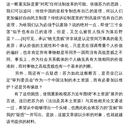
这一断案实际是要“对死”任何法制改革的可能。依循苏力的思路，
我们可以追问：传统中国的皇权专制也有自己的道理，何以人们
更加偏好自由民主制度？传统诉讼制度里的“刑讯逼供”也有自己的
道理，为啥我们认为必须予以废除？说的绝对一点，即使“三寸金
莲”似乎也有自己的道理，但是，又怎么被世人指斥为落后野
蛮？……[6]可见，承认“物无贵贱”并非就是认定世间万事真的毫无
差异；承认价值的主观性和个体化，只是意在强调尊重个人价值
的偏好，也非肯定所有事物都是等同齐一因而没有高低贵贱之不
同。事实上，作为社会关系载体的个人确实具有大致相同的价值
准则，而对事物之高低贵贱也有一个基本的判断。
另外，我还有一点疑虑：苏力如此这般断言，是否业已认
定“审判委员会”作为一个中国法制的本土资源，而有必要加以维
护？还是另有缘故？
有了这些困惑，使我重新检视苏力近年围绕“本土资源”展开的
言述。连日把苏力的《法治及其本土资源》与其他相关论文通读
一过，希望从中能够理出一个头绪，也携此机会将苏力的“贡献”和
我的“疑惑”一并写出。是故，这篇文章据以分析的对象，也就超越
该书提供的材料。