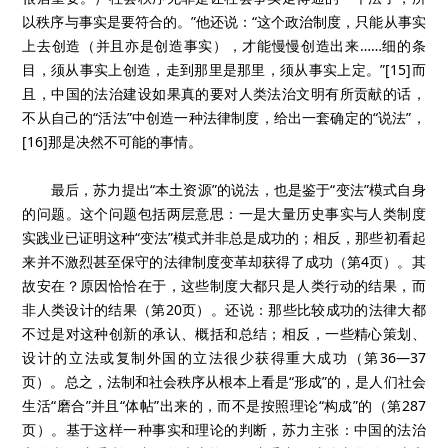
以秩序与事实是要符合的。”他还说：“这个政治制度，只能从事实
上去创造（并且亦是创造事实），才能慢慢创造出来……细的条
目，须从事实上创造，走到那里是那里，须从事实上定。”[15]而
且，中国的法治建设如果真的要对人类法治文明有所贡献的话，
不从自己的“活法”中创造一种法律制度，给出一套确定的“说法”，
[16]那是决然不可能的事情。
最后，苏力提出“本土资源”的说法，也是鉴于“变法”模式自身
的问题。这个问题包括两层意思：一是大量历史事实与人类制度
实践业已证明这种“变法”模式并非总是成功的；相反，那些初看起
来并不激烈甚至保守的法律制度变革却获得了成功（第4页）。其
故安在？原因恰恰在于，这些制度大都只是人类行动的结果，而
非人类设计的结果（第20页）。还说：那些比较成功的法律大都
不过是对这种创新的承认、概括和总结；相反，一些精心策划、
设计的立法或复制外国的立法很少获得重大成功（第36—37
页）。总之，法制和社会秩序从根本上看是“形成”的，是人们社会
生活“磨合”并且“体帖”出来的，而不是按照理论“构成”的（第287
页）。基于这样一种事实和理论的判断，苏力主张：中国的法治