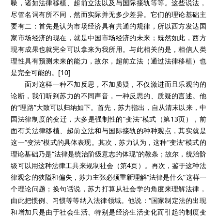
噪，诸如法律移植、超前立法以及与国际接轨等等。这些说法，
尽管名词有所不同，然而实际并无多少差异。它们的理论基础主
要有二：首先是认为市场经济具有共通的规律，所以西方发达国
家市场经济的现在，就是中国市场经济的未来；既然如此，西方
现有成果也就完全可以拿来为我所用。与此相关的是，相信人类
理性具有预测未来的能力，故尔，超前立法（通过法律移植）也
是完全可能的。[10]
面对这样一种不加反思，不加质疑，不仅激进而且乐观的的
论断，我们听到苏力的不同声音，一种反思的、质疑的言述。他
的“理路”大致可以归纳如下。首先，苏力指出，自从清末以来，中
国法律制度的变迁，大多是强制性的“变法”模式（第13页），前
面有关法律移植、超前立法和与国际接轨的种种观点，其实就是
这一“变法”模式的具体表现。其次，苏力认为，这种“变法”模式的
理论基础乃是“法律是统治阶级意志的体现”的教条；故尔，统治阶
级可以用这种法律工具来规制社会（第4页）。再次，鉴于这种法
律观念的狭隘和偏失，苏力主张必须重新理解“法律是什么”这样一
个理论问题；换句话说，苏力打算从社会学的角度来理解法律，
由此把惯例、习惯等等纳入法律领域。他说：“国家制定法的出现
和增加只是由于社会生活、特别是经济生活变化而引起的制度变