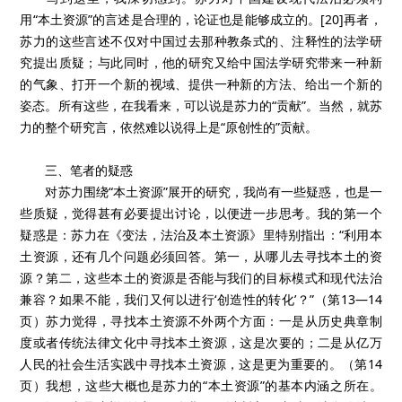
用“本土资源”的言述是合理的，论证也是能够成立的。[20]再者，
苏力的这些言述不仅对中国过去那种教条式的、注释性的法学研
究提出质疑；与此同时，他的研究又给中国法学研究带来一种新
的气象、打开一个新的视域、提供一种新的方法、给出一个新的
姿态。所有这些，在我看来，可以说是苏力的“贡献”。当然，就苏
力的整个研究言，依然难以说得上是“原创性的”贡献。
三、笔者的疑惑
对苏力围绕“本土资源”展开的研究，我尚有一些疑惑，也是一
些质疑，觉得甚有必要提出讨论，以便进一步思考。我的第一个
疑惑是：苏力在《变法，法治及本土资源》里特别指出：“利用本
土资源，还有几个问题必须回答。第一，从哪儿去寻找本土的资
源？第二，这些本土的资源是否能与我们的目标模式和现代法治
兼容？如果不能，我们又何以进行‘创造性的转化’？”（第13—14
页）苏力觉得，寻找本土资源不外两个方面：一是从历史典章制
度或者传统法律文化中寻找本土资源，这是次要的；二是从亿万
人民的社会生活实践中寻找本土资源，这是更为重要的。（第14
页）我想，这些大概也是苏力的“本土资源”的基本内涵之所在。