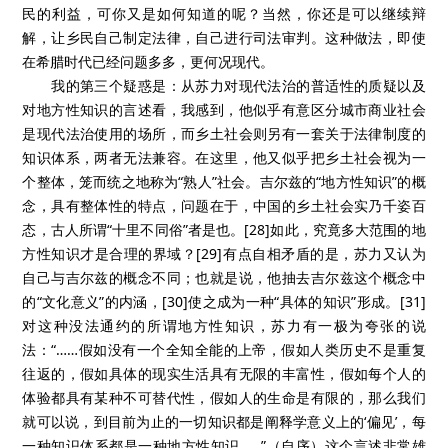
民的利益，可你又是如何知道的呢？当然，你还是可以继续辩
解，让乡民自己制定法律，自己进行司法审判。这种做法，即使
在希腊时代已经问题多多，更何况现代。
我的第三个疑惑是：从苏力对现代法治的普适性的质疑以及
对地方性知识的言述看，我感到，他似乎有意区分城市商业社会
是现代法治使用的场所，而乡土社会则另有一套关于法律制度的
知识体系，两者无法兼容。在这里，他又似乎把乡土社会视为一
个整体，笼而统之地称为“熟人”社会。吉尔兹的“地方性知识”的概
念，具有整体性的特点，问题在于，中国的乡土社会实乃千姿百
态，古人所谓“十里不同俗”者是也。[28]如此，究竟多大范围的地
方性知识才是合理的界域？[29]有点自相矛盾的是，苏力又认为
自己与吉尔兹的概念不同；也就是说，他抽去吉尔兹这个概念中
的“文化意义”的内涵，[30]使之成为一种“具体的知识”形成。[31]
对这种没法通约的所谓地方性知识，苏力有一极为夸张的说
法：“……假如没有一个全知全能的上帝，假如人类历史不是重复
往返的，假如具体的现实生活具有无限的丰富性，假如每个人的
体验都具有某种不可替代性，假如人的生命是有限的，那么我们
就可以说，到目前为止的一切知识都是阐释学意义上的‘偏见’，每
一种知识体系都是一种地方性知识……”（自序）这个言述非常雄