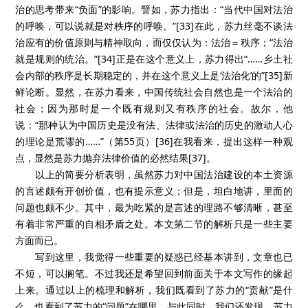
治的思考带来“负面”的影响。譬如，苏力指出：“当代中国对法治
的呼唤，可以说就是对秩序的呼唤。”[33]在此，苏力丝毫不谈法
治应有的价值原则与精神取向，而仅仅认为：法治＝秩序；“法治
就是规则的统治。”[34]正是在这个意义上，苏力得出“……乡土社
会内部的秩序是长期稳定的，并在这个意义上是‘法治化’的”[35]新
鲜论断。显然，在苏力看来，中国传统社会自然也是一个法治的
社会；因为那时是一个既有规则又有秩序的社会。故尔，他
说：“那种认为中国历史是没有法、法律或法治的历史的激动人心
的理论是荒谬的……”（第55页）[36]在我看来，提出这样一种观
点，显然是苏力抛弃法律价值的必然结果[37]。
以上的简要分析表明，虽然苏力对中国法治建设的本土资源
的言述颇有开创价值，也有提示意义；但是，坦白地讲，里面的
问题也颇不少。其中，最为吃紧的是言述的理路不够清晰，甚至
有着非常严重的自相矛盾之处。本文第二节的解析只是一些主要
方面而已。
写到这里，我觉得一些重要的疑惑已经基本讲到，文章也已
不短，可以搁笔。不过我还是希望回到前面关于本文写作的缘起
上来。通过以上的梳理和解析，我们既看到了苏力的“贡献”是什
么，也看到了苏力的“问题”在哪里。与此同时，我们还发现，苏力