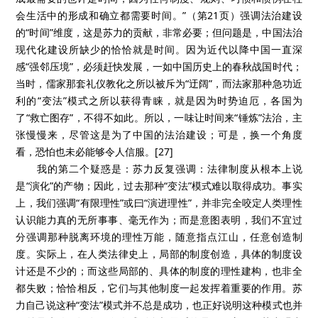
会生活中的形成和确立都需要时间。”（第21页）强调法治建设
的“时间”维度，这是苏力的贡献，非常必要；但问题是，中国法治
现代化建设所缺少的恰恰就是时间。因为近代以降中国一直深
感“强邻压境”，必须赶快发展，一如中国历史上的春秋战国时代；
当时，儒家那套礼仪教化之所以被斥为“迂阔”，而法家那种急功近
利的“变法”模式之所以获得青睐，就是因为时势迫厄，各国为
了“救亡图存”，不得不如此。所以，一味让时间来“锤炼”法治，主
张慢慢来，尽管这是为了中国的法治建设；可是，换一个角度
看，恐怕也未必能够令人信服。[27]
我的第二个疑惑是：苏力反复强调：法律制度从根本上说
是“演化”的产物；因此，过去那种“变法”模式难以取得成功。事实
上，我们强调“有限理性”或曰“演进理性”，并非完全咬定人类理性
认识能力真的无所事事、毫无作为；而是意图表明，我们不宜过
分强调那种脱离环境的理性万能，随意指点江山，任意创造制
度。实际上，在人类法律史上，局部的制度创造，具体的制度设
计还是不少的；而这些局部的、具体的制度的理性建构，也非全
都失败；恰恰相反，它们与其他制度一起发挥着重要的作用。苏
力自己说这种“变法”模式并不总是成功，也正好说明这种模式也并