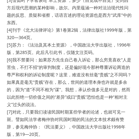
[3]譬如时下学者谈论“本土资源”，多少（自觉或不自觉）受到西
方后现代思潮的某种影响，故尔。内里蕴涵一种对法治现代性问
题的反思、质疑和省察，话语言述的理论资源也是西方“武库”中的
东西。
[4]刊于《北大法律评论》第1卷第2辑，法律出版社1999年版，第
320—364页。
[5]苏力：《法治及其本土资源》，中国政法大学出版社，1996年
版，第285页。此后凡引此书，仅随文注页码。
[6]我不禁要问：如果苏力先生自己卷入诉讼，那么穷竟喜欢“人是
苦虫，不打不招”的审判制度，还是偏好现今那种尊重诉讼两造的
尊严和权利的诉讼制度呢？这里，难道没有丝毫“贵贱”之不同吗？
如果真是毫无“贵贱”存在，那么，世间的道理本身也许就是多余
的，因为“道”不同不相为“谋”。我想，承认价值多元是对的，然而
以此拒绝一切价值之间的“差异”或曰“贵贱”恐怕也是一种“相对主
义”过头的说法。
[7]对此，只要我们读读民国时期某些学者的论述，也就可见一
斑。譬如民法学者梅仲协对民国时期的民法的文本技术颇有赞
辞，参见梅仲协：《民法要义》，中国政法大学出版社1998年
版，第19—20页。