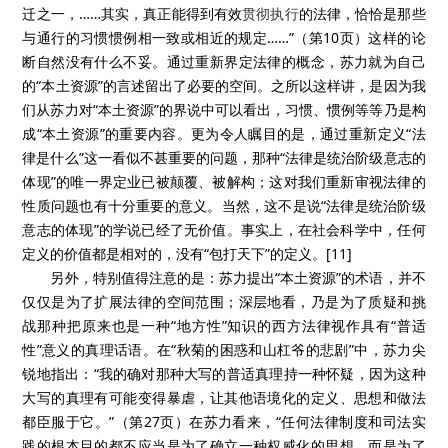
迁之一，……其实，真正能得到有效
贯彻执行
的法律，恰恰是那些
与通行的习惯惯例相一致或相近的规定……”（第10页）这样的论
断自然没有什么不妥。通过重新界定法律的概念，苏力就为自己
的“本土资源”的言述留出了必要的空间。之所以这样讲，是因为我
们从苏力对“本土资源”的界说中可以看出，习惯、惯例等等乃是构
成“本土资源”的重要内容。更为令人瞩目的是，通过重新定义“法
律是什么”这一看似不甚重要的问题，那种“法律是统治阶级意志的
体现”的唯一界定业已被颠覆、被解构；这对我们重新审视法律的
性质问题也有十分重要的意义。当然，这不是说“法律是统治阶级
意志的体现”的学说已经了无价值。事实上，在社会科学中，任何
定义的价值都是相对的，没有“包打天下”的定义。[11]
另外，特别值得注意的是：苏力提出“本土资源”的术语，并不
仅仅是为了扩展法律的空间范围；深层地看，乃是为了质疑和挑
战那种把原来也是一种“地方性”知识的西方法律视作具有“普适
性”意义的真理话语。在“秋菊的困惑和山杠爷的悲剧”中，苏力尖
锐地指出：“我的确对那种大写的普适真理持一种怀疑，因为这种
大写的真理有可能变得暴虐，让其他语境化的定义、思想和做法
都臣服于它。”（第27页）在苏力看来，“任何法律制度和司法实
践的根本目的都不应当是为了确立一种权威化的思想，而是为了