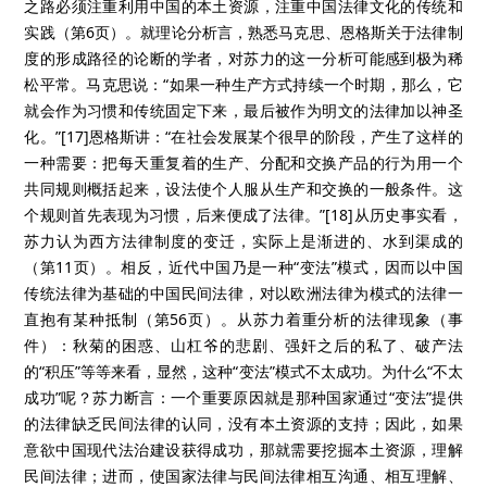
之路必须注重利用中国的本土资源，注重中国法律文化的传统和
实践（第6页）。就理论分析言，熟悉马克思、恩格斯关于法律制
度的形成路径的论断的学者，对苏力的这一分析可能感到极为稀
松平常。马克思说：“如果一种生产方式持续一个时期，那么，它
就会作为习惯和传统固定下来，最后被作为明文的法律加以神圣
化。”[17]恩格斯讲：“在社会发展某个很早的阶段，产生了这样的
一种需要：把每天重复着的生产、分配和交换产品的行为用一个
共同规则概括起来，设法使个人服从生产和交换的一般条件。这
个规则首先表现为习惯，后来便成了法律。”[18]从历史事实看，
苏力认为西方法律制度的变迁，实际上是渐进的、水到渠成的
（第11页）。相反，近代中国乃是一种“变法”模式，因而以中国
传统法律为基础的中国民间法律，对以欧洲法律为模式的法律一
直抱有某种抵制（第56页）。从苏力着重分析的法律现象（事
件）：秋菊的困惑、山杠爷的悲剧、强奸之后的私了、破产法
的“积压”等等来看，显然，这种“变法”模式不太成功。为什么“不太
成功”呢？苏力断言：一个重要原因就是那种国家通过“变法”提供
的法律缺乏民间法律的认同，没有本土资源的支持；因此，如果
意欲中国现代法治建设获得成功，那就需要挖掘本土资源，理解
民间法律；进而，使国家法律与民间法律相互沟通、相互理解、