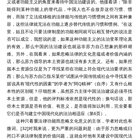
义或者功能主义的角度来看待中国法治建设的。他接着讲：“除非
能得到某种功能上的替代品，中国人也不会放弃这些习惯、惯
例，而除了立法或移植的法律能与传统的习惯惯例之间有某种兼
容，这些法律就无法在功能上逐步替代传统的习惯和惯例。”在这
里，姑且不论只要法律制度的功能相同就可以相互替代的说法是
否可以成立，我想说的是，如果这种功能主义的法治变革理论真
的有效，那么中国的法治建设也就远非苏力自己想象的那样艰
难。另外，在我看来，如果忽略法律的文化意蕴或者价值内涵的
话，那么苏力倡导的本土资源也就没有多大意义。还有，如果挖
掘本土资源仅仅是为了寻找某些在功能上符合现代法治要求的东
西；那么与苏力自己指斥某些“试图从中国传统或社会中寻找某些
据说具有‘现代性的因素”’的学者为“阿Q精神”（自序）又有什么根
本性的区别呢？仔细想来，虽然苏力主张中国法治建设必须寻找
本土资源，但是，他的评判标准依然是现代性的；换句话说，那
些本土资源是否有价值、有意义，是否值得加以利用，完全要看
它们是否与建立中国现代化的法治相适应（第6页）。
这种只看重法律功能而忽略文化意义的主张，学者对此也有
微词。[32]对我来说，更为严重的问题则是：由于苏力忽略或曰
闭口不谈法律制度的价值问题，这就会对他有关建设中国现代法