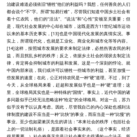
治建设难道必须依旧“牺牲”他们的利益吗？我想，任何善良的人们
都会说个“不”字。所谓“知易行难”，尽管我们知道中国乡土社会有
着十亿农民，他们的“活法”、“说法”和“心性”安顿至关重要；但
是，现代社会发展的中心却在城市，这既是西方11世纪城市运动
以来的基本历史事实，[13]也是中国现代化发展的真情实况。事
实上，所谓现代化，也就是工业化、商业化和城市化等等内容。
[14]这样，按照城市发展的要求来制定法律，必然伤害农民的利
益，而且扰乱乡村的秩序；反之，依据乡土社会的现状去制定法
律，肯定将会抑制城市的利益和发展。这是一个深刻的悖论。就
中国内部来说，我们或许可以牺牲一些城市的利益，甚至放慢一
些发展的速度；在此，公正对待农民是一种“硬”道理。不过，到了
今天，从全球格局来看，赶超和发展似乎也是一种“硬”道理；这
里，全球格局其实也是一种特殊的“国情”。事实上，近代中国的诸
多问题似乎已经无法忽略这种“给定”的全球格局。对这一点，苏力
似乎没有予以认真考虑。因此，尽管我自己的内心深处也感到法
律制度的建设不应当是一种“比快”的事业，而应当是一种“比慢”的
事业。至少也如梁漱溟先生的讲法：“本来社会的秩序（包括社会
上的一切法制礼俗），是跟着社会事实来的。（这个事实，经济
很居重要。）社会秩序无非是让社会事实走得通的一个法子，所