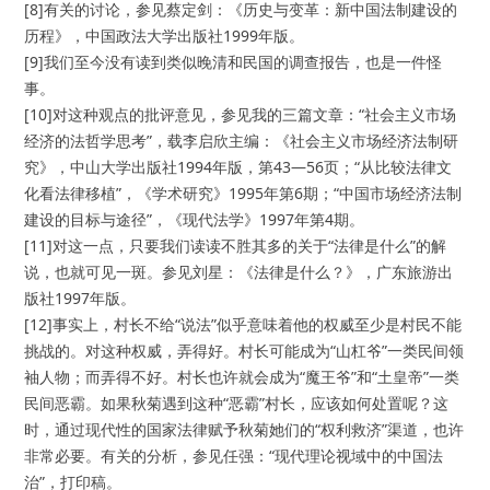
[8]有关的讨论，参见蔡定剑：《历史与变革：新中国法制建设的
历程》，中国政法大学出版社1999年版。
[9]我们至今没有读到类似晚清和民国的调查报告，也是一件怪
事。
[10]对这种观点的批评意见，参见我的三篇文章：“社会主义市场
经济的法哲学思考”，载李启欣主编：《社会主义市场经济法制研
究》，中山大学出版社1994年版，第43—56页；“从比较法律文
化看法律移植”，《学术研究》1995年第6期；“中国市场经济法制
建设的目标与途径”，《现代法学》1997年第4期。
[11]对这一点，只要我们读读不胜其多的关于“法律是什么”的解
说，也就可见一斑。参见刘星：《法律是什么？》，广东旅游出
版社1997年版。
[12]事实上，村长不给“说法”似乎意味着他的权威至少是村民不能
挑战的。对这种权威，弄得好。村长可能成为“山杠爷”一类民间领
袖人物；而弄得不好。村长也许就会成为“魔王爷”和“土皇帝”一类
民间恶霸。如果秋菊遇到这种“恶霸”村长，应该如何处置呢？这
时，通过现代性的国家法律赋予秋菊她们的“权利救济”渠道，也许
非常必要。有关的分析，参见任强：“现代理论视域中的中国法
治”，打印稿。