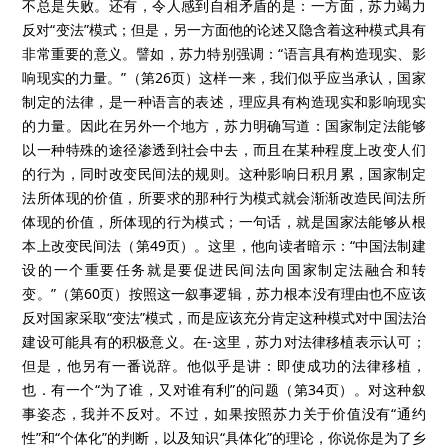
不总是失败。还有，令人感到自相矛盾的是：一方面，苏力竭力
反对“变法”模式；但是，另一方面他的论述又隐含着这种模式具有
非常重要的意义。譬如，苏力特别强调：“语言具有构造现实、影
响现实的力量。”（第26页）这样一来，我们似乎应当承认，国家
制定的法律，是一种语言的表述，理应具有构造现实和影响现实
的力量。因此在另外一个地方，苏力明确写道：国家制定法能够
以一种特殊的途径渗透到社会中去，而且在某种程度上改变人们
的行为，同时改变民间法的规则。这种影响日积月累，国家制定
法所体现的价值，所要求的那种行为模式就会渐渐改造民间法所
体现的价值，所体现的行为模式；一句话，就是国家法能够从根
本上改变民间法（第49页）。这里，他向读者暗示：“中国法制建
设的一个重要任务就是要促进民间法向国家制定法融合和转
变。”（第60页）按照这一叙事逻辑，苏力根本没有理由也不应该
反对国家采取“变法”模式，而是应该充分肯定这种模式对中国法治
建设可能具有的积极意义。在-这里，苏力对法律移植表示认可；
但是，他另有一番说辞。他似乎是讲：即使成功的法律移植，
也．有一个“为了谁，又对谁有利”的问题（第34页）。对这种叙
事姿态，我并不反对。不过，如果按照苏力关于价值没有“通约
性”和“个体化”的判断，以及知识“具体化”的理论，你说你是为了乡