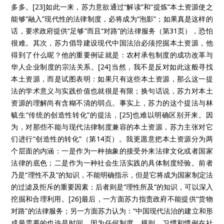
多多。[23]如此一来，苏力意欲通过“解读”和“提炼”本土资源使之
能够“融入”现代性的法律制度，必将成为“泡影”；如果真是这样的
话，要求政府提供“足够”而且“对路”的法律服务（第31页），恐怕
很难。其次，苏力倡导建设现代中国法治必须挖掘本土资源，他
得到了什么呢？他的重要例证就是：农村承包制度的成功改革与
华人企业制度的宗法关系。[24]当然，我不是反对如此这般寻找
本土资源，而是试图表明：如果只有这些本土资源，那么这一提
法的学术意义与实践价值也就很是有限；换句话说，苏力对本土
资源的理解尚有含糊不清的弱点。事实上，苏力的这个提法与林
毓生“传统的创造性转化”的提法，[25]也难以明确区别开来。因
为，对那些不能与现代法律制度兼容的本土资源，苏力主张对它
们进行“创造性的转化”（第14页）。我更愿意把本土资源分为两
个层面的内涵：一是作为一种抽象的接受外来法律文化或者国家
法律的底色；二是作为一种社会生活实践的具体制度经验。前者
乃是“理性不及”的知识，不能明确指示，但是它将成为国家制定法
的过滤及拒斥的重要因素；后者则是“理性所及”的知识，可以深入
挖掘和合理利用。[26]最后，一方面苏力指责政府不能提供“货物
对路”的法律服务；另一方面苏力认为：“中国现代法治的建立和形
成最需要的也许是时间，因为任何制度、规则、习惯和惯例在社