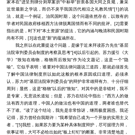
家本在“进呈刑律分则草案折”中标举“折衷各国大同之良规，兼采
近世最新之学说，而仍不戾乎我国历代相沿之礼教民情”[1]的说
法，就是一个例证。洎民国时期，这个问题依然存在，以致有的
学者对民国政府移植西方法律脱离国情而有不同的批评。[2]需要
指出的是，时下对“本土资源”的提法，它的内涵与晚清和民国时期
尚有不同，[3]这也是“新”的蕴涵所在。
我之所以在此重提这个问题，是缘于近来拜读苏力先生“基层
法院审判委员会制度的考察及思考”[4]以后引起的。苏力援引《大
学》“致知在格物，格物而后致知”作为论文题记，这是一个“隐
喻”。它似乎表明：谁要对中国法律问题说三道四，那就必须首先
了解中国法律制度所以如此这般的根本原因或曰道理。必须承
认，苏力对“基层法院审判委员会”的辩护非常雄辩有力、十分仔细
周到；显然，这是“格物”以后的“致知”。对其中的是非错对，我不
是专家，无意说长道短；但是，苏力在结论中指出：“西方人的做
法有西方的道理，中国人的做法也有中国的道理，两者谁也替代
不了谁。”读了这个结论，我先是非常惊讶，继而极度困惑。我还
记得，苏力曾经自我期许：“我希望自己成为一个开放的实用主义
者，”[5]我想，如果苏力要为某种具体制度辩护，尽可据理力辩，
依事证明，大可不必给出如此“板上钉钉”的断案。非常清楚地是，