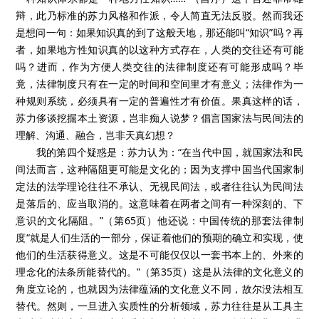
辩，此乃标准的苏力风格和作派，令人简直无法反驳。然而我还
是想问一句：如果知识真的到了这般天地，那还能叫“知识”吗？再
者，如果地方性知识真的以这种方式存在，人类的交往还有可能
吗？进而，作为方便人类交往的法律制度还有可能形成吗？毕
竟，法律制度只有在一定的时间和空间里才有意义；法律作为一
种规则系统，必须具有一定的普遍性才有价值。果真这样的话，
苏力侈谈挖掘本土资源，岂非痴人说梦？倡言国家法与民间法的
理解、沟通、融合，岂非天真幻想？
我的第四个疑惑是：苏力认为：“在当代中国，就国家法和民
间法而言，这种隔阻更可能是文化的；因为支撑中国当代国家制
定法的法学理论往往不承认、无视民间法，或者往往认为民间法
是落后的、应当取消的。这意味着在两者之间有一种深刻的、下
意识的文化隔阻。”（第65页）他还说：中国传统的那套法律制
度“就是人们生活的一部分，保证着他们的预期的确立和实现，使
他们的生活获得意义。这是不可能仅仅以一套书本上的、外来的
理念化的法条所能替代的。”（第35页）这是从法律的文化意义的
角度立论的，也就因为法律蕴涵的文化意义不同，故尔没法相互
替代。然则，一旦进入实质性的分析领域，苏力往往是从工具主