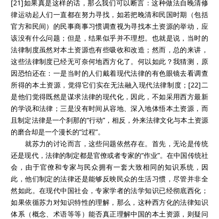
[21]如果真是这样的话，那么我们可以断言：这种做法自晚清修
律运动起人们一直都在努力寻找，如若把晚清和民国时期（包括
官方和民间）的民事商事习惯调查视为寻找本土资源的举动，应
该没有什么问题；但是，结果似乎并不理想。也就是说，当时的
法律制度虽然对本土资源也有些吸收和改造；然而，总的来讲，
这些法律制度已经无可奈何地西方化了。何以如此？我猜测，原
因恐怕还在：一是当时的人们戴着现代法律的有色眼镜去看调查
所得的本土资源，觉得它们实在无法融入现代法律制度；[22]二
是他们觉得既然是谋求法律的现代化，因此，不如采用西方最新
的学说和法律；三是没有时间从容地、深入地体悟本土资源，而
且制定法律是一个刹那的“行动”，相反，外来法律文化与本土资源
的磨合却是一个漫长的“过程”。
就苏力的讨论而言，这些问题依然存在。首先，无论是传统
还是现代，法律的制定都是官僚或者专家的“作业”。在中国传统社
会，由于官僚和专家与民众拥有一套大致相同的知识系统，因
此，他们制定的法律还是能够反映民众的生活习惯，尽管并非全
然如此。在现代中国社会，专家学者的法学知识已经彻底西化；
如果依循苏力对知识特性的理解，那么，这种西方化的法律知识
体系（概念、术语等等）能否真正理解中国的本土资源，则疑问