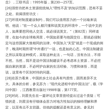
念》，三联书店：1995年版，第230—257页。
[26]强世功把本土资源统统纳入“理性不及”的知识范围，恐有不妥
之处。前揭强世功文：
[27]环境对制度建设制约，我们可以借用苏力的一个比喻来说
明。他说：“在一个众人都只懂和说英文的环境中，一个说中文的
人，如果要想同他人交流，就必须说英文。”（第82页）同样道
理，在如今的全球格局里，中国如若要与他国交往，那就必须制
定与这些国家大致相同的法律。中国加入“关贸”就是一个现成的例
子，晚清时期所谓“中外通行”一说，也是如此心态。中国法制建设
之所以采取这种模式，采取这种走法，一句话，没有办法，不得
不然。当然，我不是说中国法制建设不必考虑本土资源，不必挖
掘自家的资源，不必呵护自家的生活经验、习惯和体悟，而是
说，这里有个区别对待的问题。
[28]在苏力看来，中国的乡土社会具有均质性，因而差异不太
大。具体的分析，参见苏力：“现代化进程中的中国法治”，载《学
问中国》，江西教育出版社1998年版，第177页。
[29]对此，刘星先生在一篇评论文章里曾经提出过这个质疑；可
惜的是，刘星没有仔细体会苏力对地方性知识的独特理解和界
定，以至有点不太切题。但他的提醒还是有意义的。参见刘