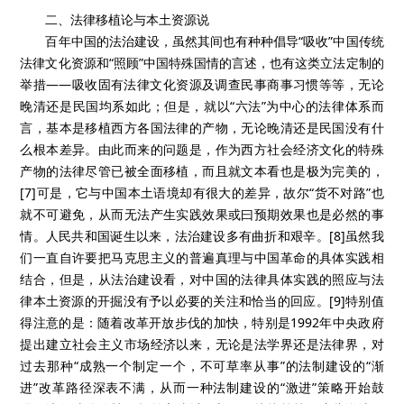
二、法律移植论与本土资源说
百年中国的法治建设，虽然其间也有种种倡导“吸收”中国传统
法律文化资源和“照顾”中国特殊国情的言述，也有这类立法定制的
举措——吸收固有法律文化资源及调查民事商事习惯等等，无论
晚清还是民国均系如此；但是，就以“六法”为中心的法律体系而
言，基本是移植西方各国法律的产物，无论晚清还是民国没有什
么根本差异。由此而来的问题是，作为西方社会经济文化的特殊
产物的法律尽管已被全面移植，而且就文本看也是极为完美的，
[7]可是，它与中国本土语境却有很大的差异，故尔“货不对路”也
就不可避免，从而无法产生实践效果或曰预期效果也是必然的事
情。人民共和国诞生以来，法治建设多有曲折和艰辛。[8]虽然我
们一直自许要把马克思主义的普遍真理与中国革命的具体实践相
结合，但是，从法治建设看，对中国的法律具体实践的照应与法
律本土资源的开掘没有予以必要的关注和恰当的回应。[9]特别值
得注意的是：随着改革开放步伐的加快，特别是1992年中央政府
提出建立社会主义市场经济以来，无论是法学界还是法律界，对
过去那种“成熟一个制定一个，不可草率从事”的法制建设的“渐
进”改革路径深表不满，从而一种法制建设的“激进”策略开始鼓