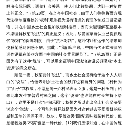
解决实际问题，调整社会关系，使人们比较协调，达到一种制度
上的正义。”（第28页）在当今中国社会，由于人们往往将西方现
代法律制度裹挟的“权利”规则视为没有语境的真理体制或曰普适话
语，并在中国乡土社会里加以强制推行，因而未能理解甚至根本
不愿理解秋菊“说法”的真正意义；因此，尽管国家自认业已提供现
代“权利”的保障制度，由于“货不对路”，这种“权利”运作的结果却
使秋菊感到困惑不解。据此，“我们应当说，中国当代正式法律的
运作逻辑在某些方面与中国的社会背景脱节了。”（第28页）正是
因为有了这种“脱节”，可以用来证明中国法治建设必须吸收“本土
资源”的意义所在。
顺便一提，秋菊要讨“说法”，而乡土社会没有给予这个人人明
白的“说法”，恰恰表明乡土社会的秩序也有自身的问题（村长为
了“面子”或权威，不愿意向一介村民表示臣服，这是一种压制；如
果此事发生在普通村民之间，这个“说法”也许能在村长主持下给
出），这里不是什么“伊甸乐园”；秋菊之所以走出乡土社会坚决要
讨这个“说法”，一个可能的解释就是因为对这种过去不受质疑的权
威和压制的深深不满。故尔，尽管这类“困惑”意味着某种代价，但
是牺牲这类“不满”也是一种代价。[12]我们应该知道，在中国传统