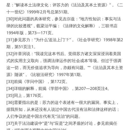
星：“解读本土法律文化：评苏力的《法治及其本土资源》”，《二
十一世纪》1999年2月号总第51期。
[30]对此问题的具体研究，参见吉尔兹：“地方性知识：事实与法
律的比较透视”，载梁治平编：《法律的文化解释》，三联书店
1994年版，第73—171页。
[31]参见苏力：“为什么‘送法上门’？”，《社会学研究》1998年第2
期，第51页注1。
[32]许章润说：“我读完这本书后。觉得苏力诸文深深浸润着美国
式的实用主义取向，强调法律运作的‘社会成本’等项。但过于强调
这一切，而无价值追求为导向，亦颇有问题。”“《法治及其本土资
源》随谈”，《比较法研究》1997年第1期。
[33]前揭《学问中国》，第172页。
[34]详细的解释，前揭《学部中国》，第207—208页注4。
[35]同上，第176页。
[36]需要指出的是：苏力的这个表述有一很大的漏洞。事实上，
据我所知，从来还没有人说过中国古代没有法和法律这样的话；
人们争议的是中国古代有无“法治”的问题。
[37]关于法治建设中“是”与“应是”之间矛盾的讨论，参见前揭任