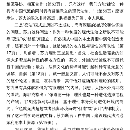
相互妥协、相互合作（第63页）。只有这样，我们方能“建设一种
具有中国气派的同时具有普遍意义的现代法制。”（第56页）应该
承认，苏力的眼光非常高远，胸襟极为开阔，令人佩服。
二是“变法”模式之所以不太成功，尚有深层的知识论和认识论
的问题。苏力这样写道：作为一种制度的现代法治之所以不可能
靠“变法”或“移植”来建立，而必须从中国的本土资源中演化创造出
来，还有另外一个理由，就是知识的地方性与理性的有限性（第
17页）。对前者，苏力理出三层意思：首先，社会生活需要的知
识大多都是具体性的和地方性的；其次，外国的经验也不可能代
替中国的经验；最后，法律文化的翻译可能引起种种有意无意的
误解、曲解（第18页）。就一般意义言，人们可能不会反对苏力
的这个论述，但是，在我看来，其中恰好蕴涵某种理论的陷井。
苏力没有具体解析何为“有限理性”的内涵。我想，大抵不外海耶克
的看法。海耶克指出：“像道德一样，理性也是一种进化选择过程
的产物。”[19]这就可以理解，鉴于理性本身受到进化环境的制
约，它也就无法超越或者脱离环境而去“创造”或“设计”法律制度。
有了这种哲学论述的支持，苏力断言：在中国，建设现代法治必
须利用本土资源（第19页）。
写到这里，我深切感到。苏力对中国建设现代法治必须利