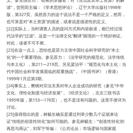
义。参见强世功：“暗夜的穿越者：对《法治及其本土资源》的解
读”，贺照田主编：《学术思想评论》，辽宁大学出版社1998年
版，第327页。虽然苏力的这个说法不是一个严格的定义，然而，
也可算是对“本土资源”的描述，或者说是描述性的定义。
[22]实际上，当时调查人员的提问方式和内容叙述，都已经过现
代法学的“过滤”。这是一个法律文化“翻译”困境的一个绝好例证。
对此．读者不可不察。
[23]在这一点上，恐怕也是苏力主张中国社会科学研究的“本土
化”的一个重要理由。参见苏力：《法学研究的规范化、法学传统
与本土化》，第211—219页。另见梁治平：“规范化与本土化：当
代中国社会科学发展面临的双重挑战”，《中国书评》（香港）
1999年1月总第3期。
[24]事实上，樊纲对宗法关系对华人企业成功的研究（参见“中华
文化、理性化制度与经济发展”，《经济文论》，北京三联书店
1995年版，第153—176页），也不是没有问题的。这里不便详为
讨论。
[25]值得指出的是，林毓生确实是通过列举少数几个证据来论
证“传统的创造性转化”如何可能的。参见林毓生：“‘创造性转化’的
再思与再认”，刘军宁等编：《公共论丛：市场逻辑与国家观