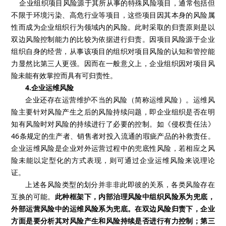
企业组织项目风险源于其所从事的特殊风险项目，通常包括但
不限于环境污染、高危行业等项目，这些项目因其本身的风险属
性而成为企业组织行为领域内的风险。此时采取的归责原则是以
双边风险控制能力的比较为依据进行归责。因项目风险源于企业
组织自身的经营，从事该项目的组织对项目风险的认知和管控能
力显然比第三人更强。因而在一般意义上，企业组织因对项目风
险未能有效掌控而具有可归责性。
4.企业运维风险
企业还存在运营维护不当的风险（简称运维风险）。运维风
险主要针对风险产生之后的风险持续问题，即企业组织是否在明
知有风险时对风险的持续进行了必要的控制。如《侵权责任法》
46条规定的生产者、销售者对投入流通的瑕疵产品的补救责任。
企业运维风险是企业对外运营过程中的兜底性风险，若相应之风
险未能以定型化的方式表现，则可通过企业运维风险来说理论
证。
上述各风险类型的划分并非非此即彼的关系，各类风险存在
互换的可能。
此种框架下，内部治理风险中组织风险系为兜底，
外部运营风险中的运维风险系为兜底。在双边风险归责下，企业
方面是要分析其对风险产生和风险持续是否进行有力控制；第三