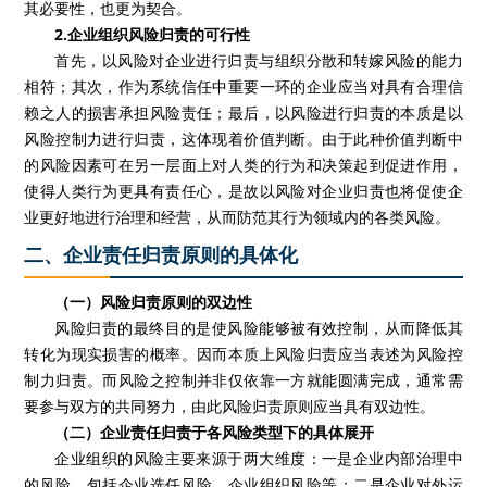
其必要性，也更为契合。
2.企业组织风险归责的可行性
首先，以风险对企业进行归责与组织分散和转嫁风险的能力
相符；其次，作为系统信任中重要一环的企业应当对具有合理信
赖之人的损害承担风险责任；最后，以风险进行归责的本质是以
风险控制力进行归责，这体现着价值判断。由于此种价值判断中
的风险因素可在另一层面上对人类的行为和决策起到促进作用，
使得人类行为更具有责任心，是故以风险对企业归责也将促使企
业更好地进行治理和经营，从而防范其行为领域内的各类风险。
二、企业责任归责原则的具体化
（一）风险归责原则的双边性
风险归责的最终目的是使风险能够被有效控制，从而降低其
转化为现实损害的概率。因而本质上风险归责应当表述为风险控
制力归责。而风险之控制并非仅依靠一方就能圆满完成，通常需
要参与双方的共同努力，由此风险归责原则应当具有双边性。
（二）企业责任归责于各风险类型下的具体展开
企业组织的风险主要来源于两大维度：一是企业内部治理中
的风险，包括企业选任风险、企业组织风险等；二是企业对外运