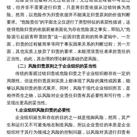
错，但并非不需要进行归责，只是将归责依据从过错转换为危
险。然而，以危险作为归责依据并不能满足归责原则的价值判断
要求。“危险责任”的字面含义仅进行了类型特征的表层性描述，这
使得危险归责的依据易被表面化为存在危险源之事实，即陷入“危
险源引起损害即需担责”这一起因归责原则的简单逻辑中。一方
面，归责的过程被简单等同于事实因果关系的判断过程；另一方
面，其也实质上放弃了归责的要求，未能澄清责任者承担责任的
正当性。由此，其合理的理论解说基础仍是风险。
（二）风险归责原则之于企业组织的妥当性
传统的客观过错归责或危险归责之于企业组织都存在一定的
局限性。但这些归责原则实质上都体现了风险的属性或因素，能
够以风险归责的形式展开。同时，风险于现代企业组织而言，是
相伴而生之物，以风险对企业责任归责有其必要性和可行性，并
呈现出更高的妥当性。
1.企业组织风险归责的必要性
企业组织诞生和存在的目的之一就是抵御风险，然而，其产
生和运行又不可避免地在制造风险。所以企业责任的本质是企业
组织对于其行为领域之风险的控制问题，以风险对其进行归责有