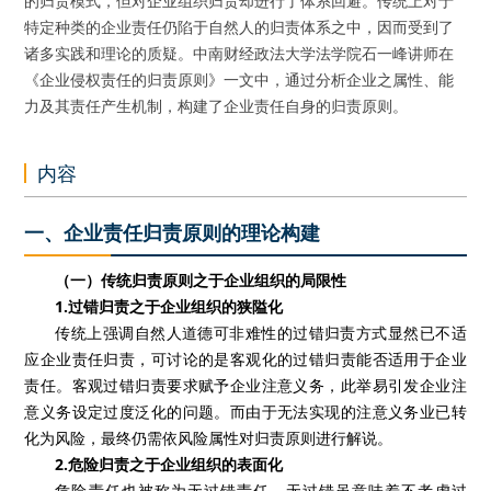
的归责模式，但对企业组织归责却进行了体系回避。传统上对于
特定种类的企业责任仍陷于自然人的归责体系之中，因而受到了
诸多实践和理论的质疑。中南财经政法大学法学院石一峰讲师在
《企业侵权责任的归责原则》一文中，通过分析企业之属性、能
力及其责任产生机制，构建了企业责任自身的归责原则。
内容
一、企业责任归责原则的理论构建
（一）传统归责原则之于企业组织的局限性
1.过错归责之于企业组织的狭隘化
传统上强调自然人道德可非难性的过错归责方式显然已不适
应企业责任归责，可讨论的是客观化的过错归责能否适用于企业
责任。客观过错归责要求赋予企业注意义务，此举易引发企业注
意义务设定过度泛化的问题。而由于无法实现的注意义务业已转
化为风险，最终仍需依风险属性对归责原则进行解说。
2.危险归责之于企业组织的表面化
危险责任也被称为无过错责任，无过错虽意味着不考虑过