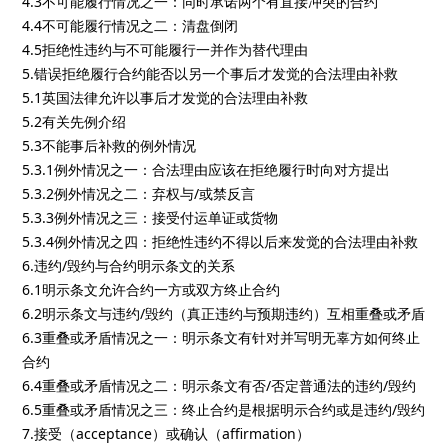
4.3不可能履行情况之一：同时承诺两个有直接冲突的合约
4.4不可能履行情况之二：清盘倒闭
4.5拒绝性违约与不可能履行一并作为替代理由
5.错误拒绝履行合约能否以另一个事后才发觉的合法理由补救
5.1英国法律允许以事后才发觉的合法理由补救
5.2有关先例介绍
5.3不能事后补救的例外情况
5.3.1例外情况之一：合法理由应该在拒绝履行时向对方提出
5.3.2例外情况之二：弃权与/或禁反言
5.3.3例外情况之三：接受付运单证或货物
5.3.4例外情况之四：拒绝性违约不得以后来发觉的合法理由补救
6.违约/毁约与合约明示条文的关系
6.1明示条文允许合约一方或双方终止合约
6.2明示条文与违约/毁约（真正违约与预期违约）互相重叠或矛盾
6.3重叠或矛盾情况之一：明示条文有针对并写明无辜方如何终止
合约
6.4重叠或矛盾情况之二：明示条文有否/否定普通法的违约/毁约
6.5重叠或矛盾情况之三：终止合约是根据明示合约或是违约/毁约
7.接受（acceptance）或确认（affirmation）