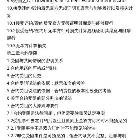
9.8先例之八：Downing v. Al Tameer Establishment & Anor
10.接受违约/毁约后无辜方无须证明其愿意与能够履行以及损失计
算
10.1接受违约/毁约后无辜方无须证明其愿意与能够履行
10.2接受违约/毁约后无辜方针对损失计算必须证明其愿意与能够
履行
10.3无辜方计算损失
第二章合约受阻
1.受阻与共同错误的密切关系
2.合约承诺的严格或*责任
3.合约受阻的历史
4.合约受阻说法的依据：默示条文的考验
5.合约受阻说法的依据：合约责任的根本性改变的考验
6.关于合约受阻的部分判决的说法
7.合约受阻的大原则与要件
7.1合约受阻是法律问题，但仍需要仲裁员认定事实
7.2受阻事件要在订约后发生且原则上是双方订约时不能预见的
7.2.1受阻事件不是双方订约时不能预见的说法
7.2.2即使受阻事件是可预见的，但合约条文不完整、足够与明