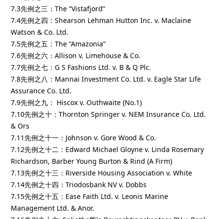
7.3先例之三：The “Vistafjord”
7.4先例之四：Shearson Lehman Hutton Inc. v. Maclaine
Watson & Co. Ltd.
7.5先例之五：The “Amazonia”
7.6先例之六：Allison v. Limehouse & Co.
7.7先例之七：G S Fashions Ltd. v. B & Q Plc.
7.8先例之八：Mannai Investment Co. Ltd. v. Eagle Star Life
Assurance Co. Ltd.
7.9先例之九： Hiscox v. Outhwaite (No.1)
7.10先例之十：Thornton Springer v. NEM Insurance Co. Ltd.
& Ors
7.11先例之十一：Johnson v. Gore Wood & Co.
7.12先例之十二：Edward Michael Gloyne v. Linda Rosemary
Richardson, Barber Young Burton & Rind (A Firm)
7.13先例之十三：Riverside Housing Association v. White
7.14先例之十四：Triodosbank NV v. Dobbs
7.15先例之十五：Ease Faith Ltd. v. Leonis Marine
Management Ltd. & Anor.