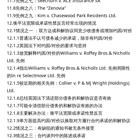
11.7先例之七：Seechurn v. ACE Insurance SA
11.8先例之八：The “Zenovia”
11.9先例之九：Kim v. Chasewood Park Residents Ltd.
12.衡平法宽限或承诺性禁反言经常出现的情况
12.1情况之一 ：双方达成和解协议同意少收债务或增加约因/对价
12.1.1普通法不认可债务减少的承诺，除非有约因/对价
12.1.2英国法下对约因/对价的要求与坚持
12.1.3放宽解释约因/对价的Williams v. Roffey Bros.& Nicholls
Ltd. 先例
12.1.4指出Williams v. Roffey Bros.& Nicholls Ltd. 先例局限性
的In re Selectmove Ltd. 先例
12.1.5较近期的相关先例：Collier v. P & MJ Wright (Holdings)
Ltd.
12.1.6总结英国法下清还部分债务的和解协议是否有效
12.1.7可能令清偿部分债务的和解协议有效的办法
12.1.8主要解决办法：衡平法宽限或承诺性禁反言
12.1.9单方面提高约因/对价以换取对方履行合约承诺的和解协议
12.2情况之二：有缺陷的通知书被无条件接受
12.3情况之三：合约谈判中的陈述或承诺