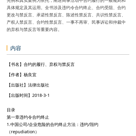
先例和真实案例为依托，阐述商事活动中合约履行的一般规则和
具体规定及其运用。全书涉及违约令合约终止、合约受阻、合约
更改与禁反言、承诺性禁反言、陈述性禁反言、共识性禁反言、
产权人禁反言、合约性禁反言、一事不再审、民事诉讼和仲裁中
的弃权与禁反言等重要内容。
内容
【书名】合约的履行、弃权与禁反言
【作者】杨良宜
【出版社】法律出版社
【出版时间】2018-3-1
目录
第一章违约令合约终止
1.中国公司/企业危险的合约终止方法：违约/毁约
（repudiation）