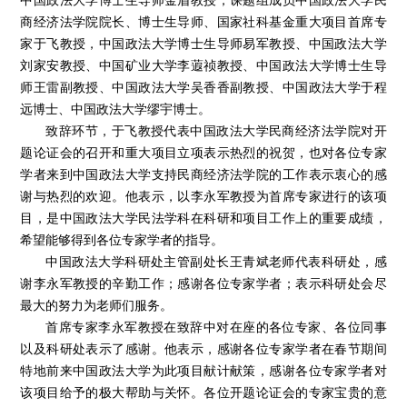
商经济法学院院长、博士生导师、国家社科基金重大项目首席专
家于飞教授，中国政法大学博士生导师易军教授、中国政法大学
刘家安教授、中国矿业大学李蕸祯教授、中国政法大学博士生导
师王雷副教授、中国政法大学吴香香副教授、中国政法大学于程
远博士、中国政法大学缪宇博士。
致辞环节，于飞教授代表中国政法大学民商经济法学院对开
题论证会的召开和重大项目立项表示热烈的祝贺，也对各位专家
学者来到中国政法大学支持民商经济法学院的工作表示衷心的感
谢与热烈的欢迎。他表示，以李永军教授为首席专家进行的该项
目，是中国政法大学民法学科在科研和项目工作上的重要成绩，
希望能够得到各位专家学者的指导。
中国政法大学科研处主管副处长王青斌老师代表科研处，感
谢李永军教授的辛勤工作；感谢各位专家学者；表示科研处会尽
最大的努力为老师们服务。
首席专家李永军教授在致辞中对在座的各位专家、各位同事
以及科研处表示了感谢。他表示，感谢各位专家学者在春节期间
特地前来中国政法大学为此项目献计献策，感谢各位专家学者对
该项目给予的极大帮助与关怀。各位开题论证会的专家宝贵的意