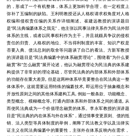
的，形成了一个有机整体，体系上更加科学合理，在一定程度上
弥补了五编制的缺陷。王利明教授还从人格权请求权角度对人格
权编和侵权责任编的关系作详细阐述。崔建远教授的演讲题目
是“民法典编纂体系之我见”，他主张以民事法律关系作为民法外部
体系的主线，或者以民事权利作为主干，并且就颇具争议的侵权
责任的归责、人格权的地位、不当得利制度的丰富、知识产权是
否要入典、债法总则的取舍等问题谈了自己的看法。方新军教授
的演讲题目是“民法典编纂中的体系融贯理论”，围绕着“为什么要
融贯”和“怎么融贯”展开论述，他认为融贯理论为民法典的体系建
构提供了非常好的理论基础，尽管民法典的内部体系和外部体系
的功能存在重大差异, 但是这两种体系毕竟要整合在民法典这一整
体体系中, 这就需要运用特殊的编纂技术, 即运用位于抽象概念和
开放性原则之间的其他体系建构工具, 例如一般条款、功能概念、
类型概念、模糊概念等, 打通内部体系和外部体系之间的通道, 从
而使民法典成为一个价值理念融贯的体系。李永军教授的演讲题
目是“民法典的内在体系与外在体系”，通过情事变更原则、债的抵
销、法人类型等具体制度的举例，阐释了民法教义学以及法律实
证主义在民法典编纂中的重要性，主张外在体系反映内在需求，