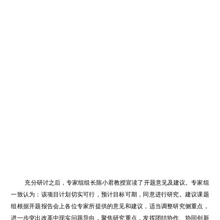
充分研讨之后，专家组组长陈小君教授宣读了开题意见及建议。专家组
一致认为：该项目计划切实可行，预计目标可期，同意进行研究。建议课题
组根据开题报告会上各位专家所提供的意见和建议，适当调整研究侧重点，
进一步突出改革中现实问题导向，聚焦研究重点，发挥团结协作、协同创新