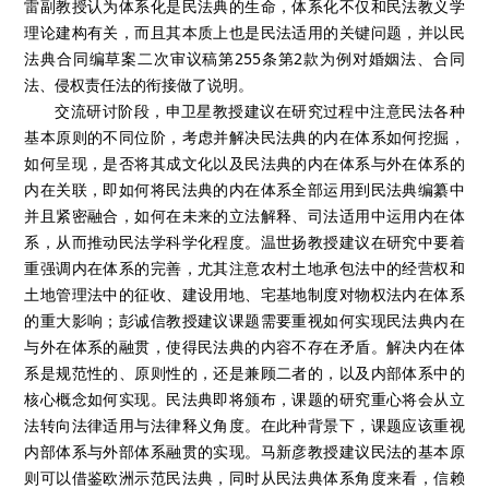
雷副教授认为体系化是民法典的生命，体系化不仅和民法教义学
理论建构有关，而且其本质上也是民法适用的关键问题，并以民
法典合同编草案二次审议稿第255条第2款为例对婚姻法、合同
法、侵权责任法的衔接做了说明。
交流研讨阶段，申卫星教授建议在研究过程中注意民法各种
基本原则的不同位阶，考虑并解决民法典的内在体系如何挖掘，
如何呈现，是否将其成文化以及民法典的内在体系与外在体系的
内在关联，即如何将民法典的内在体系全部运用到民法典编纂中
并且紧密融合，如何在未来的立法解释、司法适用中运用内在体
系，从而推动民法学科学化程度。温世扬教授建议在研究中要着
重强调内在体系的完善，尤其注意农村土地承包法中的经营权和
土地管理法中的征收、建设用地、宅基地制度对物权法内在体系
的重大影响；彭诚信教授建议课题需要重视如何实现民法典内在
与外在体系的融贯，使得民法典的内容不存在矛盾。解决内在体
系是规范性的、原则性的，还是兼顾二者的，以及内部体系中的
核心概念如何实现。民法典即将颁布，课题的研究重心将会从立
法转向法律适用与法律释义角度。在此种背景下，课题应该重视
内部体系与外部体系融贯的实现。马新彦教授建议民法的基本原
则可以借鉴欧洲示范民法典，同时从民法典体系角度来看，信赖