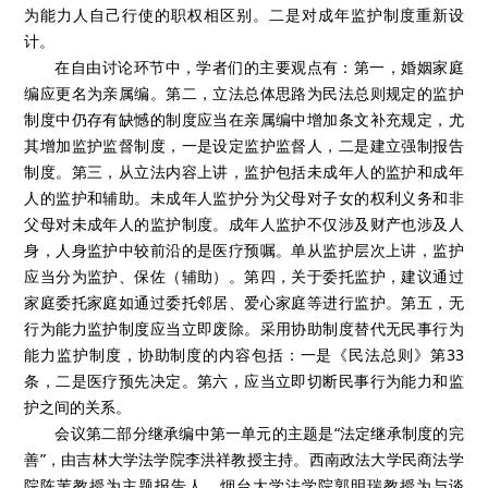
为未成年人监护和成年人监护。成年人监护包括监护和协助两个
内容，并在尊重《民法总则》的框架下用六个条文加以完善。并
且建议将《民法典·人格权编（草案）》中第789条规定“本人或者
其监护人”改为“本人和其监护人”。
在与谈环节中，王竹青教授指出：辅助制度（协助制度）应
当是和监护制度相并列的制度，一定要从监护当中分离出来。立
法建议：首先，应当对《民法总则》中的条款进行修订，如《民
法总则》第23条、第28条，并增加辅助人的职责条款。其次，增
加婚姻家庭编中监护制度的安排，一是把辅助人的范围和限制行
为能力人自己行使的职权相区别。二是对成年监护制度重新设
计。
在自由讨论环节中，学者们的主要观点有：第一，婚姻家庭
编应更名为亲属编。第二，立法总体思路为民法总则规定的监护
制度中仍存有缺憾的制度应当在亲属编中增加条文补充规定，尤
其增加监护监督制度，一是设定监护监督人，二是建立强制报告
制度。第三，从立法内容上讲，监护包括未成年人的监护和成年
人的监护和辅助。未成年人监护分为父母对子女的权利义务和非
父母对未成年人的监护制度。成年人监护不仅涉及财产也涉及人
身，人身监护中较前沿的是医疗预嘱。单从监护层次上讲，监护