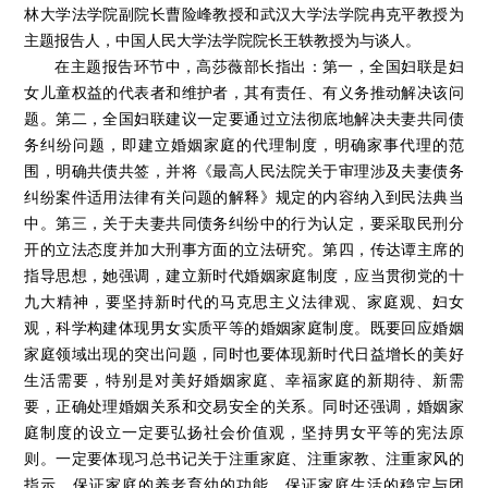
林大学法学院副院长曹险峰教授和武汉大学法学院冉克平教授为
主题报告人，中国人民大学法学院院长王轶教授为与谈人。
在主题报告环节中，高莎薇部长指出：第一，全国妇联是妇
女儿童权益的代表者和维护者，其有责任、有义务推动解决该问
题。第二，全国妇联建议一定要通过立法彻底地解决夫妻共同债
务纠纷问题，即建立婚姻家庭的代理制度，明确家事代理的范
围，明确共债共签，并将《最高人民法院关于审理涉及夫妻债务
纠纷案件适用法律有关问题的解释》规定的内容纳入到民法典当
中。第三，关于夫妻共同债务纠纷中的行为认定，要采取民刑分
开的立法态度并加大刑事方面的立法研究。第四，传达谭主席的
指导思想，她强调，建立新时代婚姻家庭制度，应当贯彻党的十
九大精神，要坚持新时代的马克思主义法律观、家庭观、妇女
观，科学构建体现男女实质平等的婚姻家庭制度。既要回应婚姻
家庭领域出现的突出问题，同时也要体现新时代日益增长的美好
生活需要，特别是对美好婚姻家庭、幸福家庭的新期待、新需
要，正确处理婚姻关系和交易安全的关系。同时还强调，婚姻家
庭制度的设立一定要弘扬社会价值观，坚持男女平等的宪法原
则。一定要体现习总书记关于注重家庭、注重家教、注重家风的
指示，保证家庭的养老育幼的功能，保证家庭生活的稳定与团