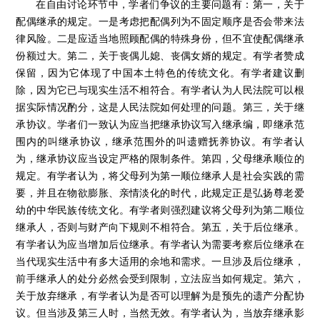
在后面顺序，兄弟姐妹在前一个顺序上。第三，把配偶列为不固
定顺序。第四，增加配偶继承人的特殊权利和处于后顺序的父
母、祖父母、外祖父母的特殊权利，即对特殊遗产的先取权、终
生使用权。建议：第九百零六条 遗产按照下列顺序继承：
第一顺序：子女。
第二顺序：父母。
第三顺序：兄弟姐妹。
第四顺序：祖父母、外祖父母。
配偶与第一、二、三、四顺序继承人共同继承。
在与谈环节中，郭明瑞教授指出：首先，调整法定继承人的
顺序。第一，父母作为第一顺序法定继承人与财产向下规则不相
符合。第二，将配偶列为不固定顺序更有利于保护他们的利益。
其次，坚决反对两个规定。第一，不赞成规定兄弟姐妹代位继
承。第二，不赞成继承编草案中第908条对丧偶儿媳、丧偶女婿的
规定。
在自由讨论环节中，学者们争议的主要问题有：第一，关于
配偶继承的规定。一是考虑把配偶列为不固定顺序是否会带来法
律风险。二是应适当地照顾配偶的特殊身份，但不宜使配偶继承
份额过大。第二，关于丧偶儿媳、丧偶女婿的规定。有学者赞成