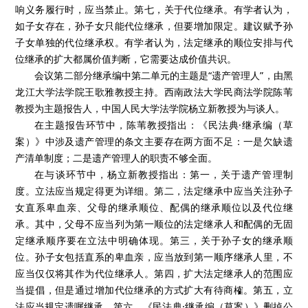
保留，因为它体现了中国本土特色的传统文化。有学者建议删
除，因为它已与现实生活不相符合。有学者认为人民法院可以根
据实际情况酌分，这是人民法院如何处理的问题。第三，关于继
承协议。学者们一致认为应当把继承协议写入继承编，即继承范
围内的叫继承协议，继承范围外的叫遗赠抚养协议。有学者认
为，继承协议应当设定严格的限制条件。第四，父母继承顺位的
规定。有学者认为，将父母列为第一顺位继承人是社会实践的需
要，并且在物欲膨胀、亲情淡化的时代，此规定正是弘扬尊老爱
幼的中华民族传统文化。有学者则强烈建议将父母列为第二顺位
继承人，否则与财产向下规则不相符合。第五，关于后位继承。
有学者认为应当增加后位继承。有学者认为需要考察后位继承在
当代现实生活中有多大适用的余地和需求。一旦涉及后位继承，
前手继承人的处分必然会受到限制，立法应当如何规定。第六，
关于放弃继承，有学者认为是否可以理解为是预先的遗产分配协
议。但当涉及第三人时，当然无效。有学者认为，当放弃继承影
响义务履行时，应当禁止。第七，关于代位继承。有学者认为，
如子女存在，孙子女只能代位继承，但要增加限定。建议赋予孙
子女单独的代位继承权。有学者认为，法定继承的顺位安排与代