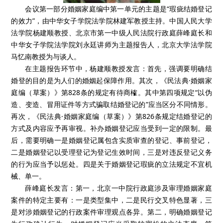
会议第一部分婚姻家庭编中第一单元的主题是“瑕疵结婚登记
的效力”，由中华女子学院法学院林建军教授主持。中国人民大学
法学院杨建顺教授、北京市第一中级人民法院行政庭薛峰庭长和
中华女子学院法学院刘永廷讲师为主题报告人，北京大学法学院
马忆南教授为与谈人。
在主题报告环节中，杨建顺教授发言：首先，强调要明确结
婚登的目的是为人们的婚姻起保障作用。其次，《民法典·婚姻家
庭编（草案）》第828条的规定有待商榷。其中第四项规定“以伪
造、变造、冒用证件等方式骗取结婚登记的”应当区分不同情形。
再次，《民法典·婚姻家庭编（草案）》第826条规定结婚登记的
方式及内容应予再审视。补办婚姻登记应当受到一定的限制。最
后，需要明确一是婚姻登记属包含实质审查的登记、事前登记，
二是婚姻登记以受理登记为登记生效时间，三是对违反登记义务
的行为应当予以惩处。四是关于婚姻登记瑕疵的立法规定不宜机
械、单一。
薛峰庭长发言：第一，北京一中院行政庭涉及审理婚姻家庭
案件的特定主要有：一是类型集中，二是民行交叉特色显著，三
是对涉婚姻登记的行政案件审理观点各异。第二，明确婚姻登记