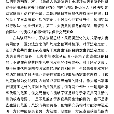
低的罪魁祸首。对于《最高人民法院关于审理涉及夫妻债务纠纷
案件适用法律有关问题的解释》的内容规定是否写入《民法典·婚
姻家庭编》仍存有争议。二是理解日常家庭代理权应当把握：目
的是为了日常家庭生活的需要，手段是否具有适当性，运用宪法
和行政法中的比例原则。第二，夫妻共同债务的清偿。建议引入
合同法中的债权人的撤销权以保护交易安全。
在与谈环节中，王轶教授总结：采用类型化的方式思考夫妻
共同债务，区分法定之债和约定之债两种情形。对于法定之债，
基于家庭共同生活或者服务于家庭生活的目的发生的法定之债，
为夫妻共同债务，但夫妻能够主动证明不是为了家庭生活的目
的，不是在家庭共同生活中间发生的债务除外。对于约定之债，
属于家事代理范围按照家事代理的原则处理，但如果夫妻双方经
有约定排除了对法律允许进行家事代理事项的家事代理权，且该
约定能够为交易相对方知道或者应当知道的除外。作为超出家事
代理范围之外的原则上为共债共签，但有两个例外：一是超出家
事代理的范围，但交易相对方能够举证是服务于家庭共同生活的
目的或者需要，二是不是服务于家庭共同生活的目的，也不是家
庭生活的范围，又没有共债共签，但如果交易相对方能够举证证
明一方的举债使夫妻另一方获益，获益的一方应该在获益范围内