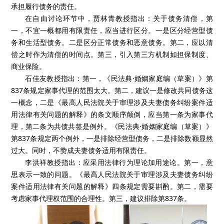
承担履行债务的责任。
在自由讨论环节中，贾林青教授指出：关于债务清偿，第
一，不宜一概都用有限责任，应当进行区分。一是区分经营型债
务和生活型债务。二是区分正常债务和恶意债务。第二，应以清
偿之时作为清偿的时间点。第三，引入第三方机制如担保制度、
商业保险。
石佳友教授指出：第一，《民法典·婚姻家庭编（草案）》第
837条规定家事代理的范围太大。第二，建议一是修改共同债务这
一概念，二是《最高人民法院关于审理涉及夫妻债务纠纷案件适
用法律有关问题的解释》的条文顺序颠倒，应当第一条为家事代
理，第二条为共债共签是例外。《民法典·婚姻家庭编（草案）》
第837条规定两个例外，一是排除经营型债务，二是排除数额显然
过大。同时，不赞成夫妻债务适用有限责任。
李洪祥教授指出：应采用法律行为理论加用途论。第一，意
思表示一致的问题。《最高人民法院关于审理涉及夫妻债务纠纷
案件适用法律有关问题的解释》四条规定需要斟酌。第二，需要
考虑家事代理权范围的合理性。第三，建议排除第837条。