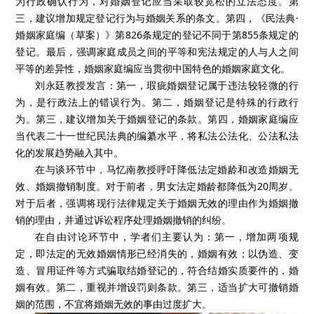
为行政确认行为，对婚姻登记应当采取较宽松的立法态度。第
三，建议增加规定登记行为与婚姻关系的条文。第四，《民法典·
婚姻家庭编（草案）》第826条规定的登记不同于第855条规定的
登记。最后，强调家庭成员之间的平等和宪法规定的人与人之间
平等的差异性，婚姻家庭编应当贯彻中国特色的婚姻家庭文化。
刘永廷教授发言：第一，瑕疵婚姻登记属于违法较轻微的行
为，是行政法上的错误行为。第二，婚姻登记是特殊的行政行
为。第三，建议增加关于婚姻登记的条款。第四，婚姻家庭编应
当代表二十一世纪民法典的编纂水平，将私法公法化、公法私法
化的发展趋势融入其中。
在与谈环节中，马忆南教授呼吁降低法定婚龄和改造婚姻无
效、婚姻撤销制度。对于前者，男女法定婚龄都降低为20周岁。
对于后者，强调将现行法律规定关于婚姻无效的理由作为婚姻撤
销的理由，并通过诉讼程序处理婚姻撤销的纠纷。
在自由讨论环节中，学者们主要认为：第一，增加两项规
定，即法定的无效婚姻情形已经消失的，婚姻有效；以伪造、变
造、冒用证件等方式骗取结婚登记的，符合结婚实质要件的，婚
姻有效。第二，重视并增设罚则条款。第三，适当扩大可撤销婚
姻的范围，不宜将婚姻无效的事由过度扩大。