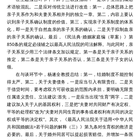
术语较混乱。二是应对传统立法进行改造：第一，总体思路上把
亲子关系作为和夫妻关系相并列的独立一章。第二，内容上要认
识到亲子关系确认制度的价值。第三，实现亲子关系制度的体系
化，即一是关于自然血亲的亲子关系的确认，二是关于拟制血亲
的亲子关系的确认。最后，《民法典·婚姻家庭编（草案）》第
850条的规定必须辅之以最高人民法院的司法解释。与此同时，亲
子关系至少用三个法律条文加以规定。第一条是关于亲子关系的
推定，第二条是关于亲子关系的否认，第三条是关于子女的认
领。
在与谈环节中，杨遂全教授总结：第一，结婚制度不能控制
得太严。第二，关于夫妻债务，一是应当引入有限责任。二是关
于借贷时间，要考虑双方可获收益的范围内承担，要明确无限责
任属道义责任。立法建议:首先，一是应当出现“生育”两字，二是
建议加入关于人的基因权利，三是把“夫妻对共同财产有决定权、
平等的处理权”改为“夫妻对共同生育的事务或者权利有共同的决定
权或平等的决定权”。其次，《最高人民法院关于适用<中华人民
共和国婚姻法>若干问题的解释（三）》第九条对生育权的救济是
必要的。最后，关于婚外同居可以提起损害赔偿。并增加一条医