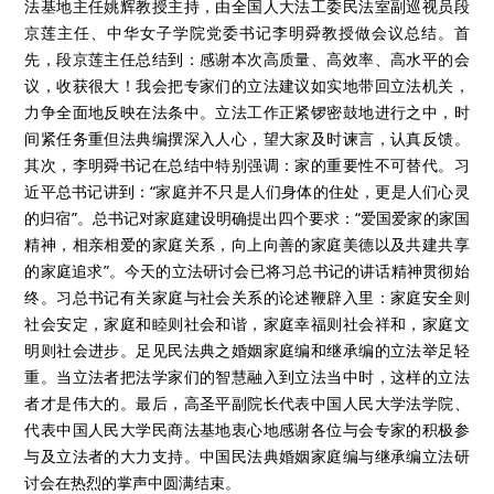
位。孙子女包括直系的卑血亲，应当放到第一顺序继承人里，不
应当仅仅将其作为代位继承人。第四，扩大法定继承人的范围应
当提倡，但是通过增加代位继承的方式扩大有待商榷。第五，立
法应当规定遗嘱继承。第六，《民法典·继承编（草案）》删掉公
正遗嘱是最大的亮点和进步。
在自由讨论环节中，有学者认为，《民法典·继承编（草
案）》第903条规定中“视为放弃”的规定是明显的错误。有学者认
为，遗产继承抚养协议是对价合同，若需要解除只能法定解除或
意定解除。有学者认为，第一，细化遗产管理人制度。第二，建
立遗产继承抚养协议制度。第三，后位继承是遗嘱自由的体现，
而特留份应当予以限制。有学者认为，共同遗嘱和分家析产应当
加以立法，因为它们是我国民间制度的基本特色。两者或者写入
继承编，或者写入婚姻家庭编。有学者认为，共同遗嘱的立法应
当慎重。有学者认为，第一，《民法典·继承编（草案）》第934
条、第938条这两条的规定较原则，应当作操作性强的具体规定。
第二，不应仅按照一般协议看待遗产归扣制度，应当反映出家庭
特殊共同体的特征。第三，应当规定遗产归扣制度。第四，遗嘱
信托应当立法，是归入民法典还是归入特别法值得商榷。有学者
认为，细化遗产管理人制度。有学者认为，《民法典·继承编（草