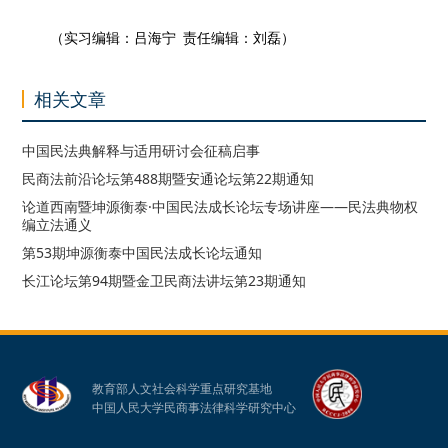
案）》第927条规定的情形不全面，如对于股票因系统性风险导致
的价值贬值等情形未予考虑。
会议闭幕式由中国人民大学法学院教授、中国人民大学民商
法基地主任姚辉教授主持，由全国人大法工委民法室副巡视员段
京莲主任、中华女子学院党委书记李明舜教授做会议总结。首
先，段京莲主任总结到：感谢本次高质量、高效率、高水平的会
议，收获很大！我会把专家们的立法建议如实地带回立法机关，
力争全面地反映在法条中。立法工作正紧锣密鼓地进行之中，时
间紧任务重但法典编撰深入人心，望大家及时谏言，认真反馈。
其次，李明舜书记在总结中特别强调：家的重要性不可替代。习
近平总书记讲到：“家庭并不只是人们身体的住处，更是人们心灵