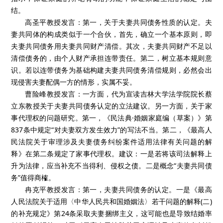
结。
高圣平教授发言：第一，关于夫妻共同债务性质的认定。夫
妻共同体的构成类似于一个合伙，首先，确立一个基本原则，即
夫妻共同债务用夫妻共同财产清偿。其次，夫妻共同财产不足以
清偿债务的，由个人财产承担连带责任。第二，树立基本规则意
识。若以连带债务为基础构建夫妻共同债务清偿规则，必然会出
现侵害夫妻配偶一方的情形，实属不妥。
曹险峰教授发言：一方面，代为宣读吉林大学法学院院长蔡
立东教授关于夫妻共同债务认定的立法建议。另一方面，关于家
事代理权的问题研究。第一，《民法典·婚姻家庭编（草案）》第
837条中规定“对夫妻双方发生效力”的写法不当。第二，《最高人
民法院关于审理涉及夫妻债务纠纷案件适用法律有关问题的解
释》在第二条规定了家事代理权。建议：一是若将该司法解释上
升为法律，应当补充不当得利、侵权之债。二是概念“夫妻共同债
务”值得商榷。
冉克平教授发言：第一，夫妻共同债务的认定。一是《最高
人民法院关于适用〈中华人民共和国婚姻法〉若干问题的解释(二)
的补充规定》第24条采取夫妻捆绑主义，这可能也是导致结婚率