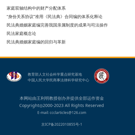
家庭双轴结构中的财产分配体系
“身份关系协议”准用《民法典》合同编的体系化释论
民法典婚姻家庭编完善我国亲属制度的成果与司法操作
民法家庭概念论
民法典婚姻家庭编的回归与革新
教育部人文社会科学重点研究基地
中国人民大学民商事法律科学研究中心
本网站由王利明教授创办并提供全部运作资金
Copyright◎2000-2023 All Rights Reserved
E-mail: ccclarticles@126.com
京ICP备2022010855号-1