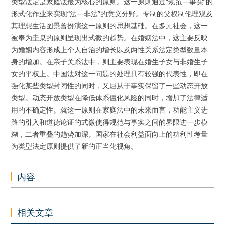
类型法定是家庭法最为核心的原则。这一原则通过“规范—事实”的
形式化作业来实现“法—非法”的意义分野。专制的父权制伦理观及
其理想生活图景曾扮演这一原则的思想基础。在多元社会，这一
被奉为圭臬的原则呈现出式微的趋势。在婚姻法中，这主要反映
为婚姻内容形成上个人自治的增长以及两性关系法定类型数量本
身的增加。在亲子关系法中，则主要表现在婚生子女与非婚生子
女的平权上。中国法对这一问题的处理具有较强的代表性，即在
强化某些类型封闭性的同时，又屈从于事实保留了一些动态开放
类型。动态开放类型在降低体系僵化风险的同时，增加了法律适
用的不确定性。就这一原则在家庭法中的未来而言，功能主义进
路的引入和道德论证的式微使得规范与事实之间的界限进一步模
糊，二者重叠的趋势加深。国家在社会利益面向上的功利性考量
为类型法定原则提供了新的正当化视角。
内容
相关文章