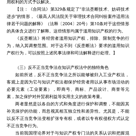
用权利的方式予以解决。
【注：《合同法》第329条规定了“非法垄断技术、妨碍技术
进步”的情形，《最高人民法院关于审理技术合同纠纷案件适用法
律若干问题的解释》（法释〔2004〕20号）第10条对于这些情形
的具体含义进行了解释。这些情形均属于滥用知识产权的行为。
《反垄断法》将经营者滥用知识产权，排除、限制竞争的行
为，纳入其调整范围。对于达不到《反垄断法》要求的滥用知识
产权行为，可以按照上述民事法律和司法解释进行处理。】
（三）反不正当竞争法在知识产权法中的独特角色
如前所述，反不正当竞争法之所以能够被归入工业产权法，
客观上是因为它与知识产权法都保护经营者用以从事市场活动的
必要元素（工业要素），即商号、商标、产品设计、商誉等元
素，加之保护对外贸易利益等实用主义的政策考量。
两者显然是以各自的方式和角度进行保护和调整，不能因其
补充保护的功能，而忽视其相互独立性和差异性。尤其是，不能
以反不正当竞争法变相扩张专有权，或者以专有权侵权方式认定
不正当竞争行为。
当前我国理论界对于与知识产权专门法的关系认识和把握混