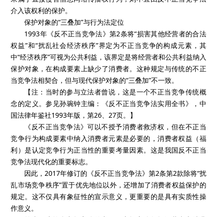
介入该权利的保护。
保护对象的“三叠加”与行为法定位
1993年《反不正当竞争法》第2条将“损害其他经营者的合法
权益”和“扰乱社会经济秩序”界定为不正当竞争的构成元素，其
中“经济秩序”可视为公共利益，该界定是将经营者和公共利益纳入
保护对象，在构成要素上缺少了消费者。这种规定与传统的不正
当竞争法相契合，但与现代保护对象的“三叠加”不一致。
【注：当时的参与立法者曾说，这是一个不正当竞争传统概
念的定义。参见孙琬钟主编：《反不正当竞争法实用全书》，中
国法律年鉴社1993年版，第26、27页。】
《反不正当竞争法》可以不授予消费者救济权，但在不正当
竞争行为构成要素中纳入消费者元素是必要的，消费者权益（福
利）是认定竞争行为正当性的重要考量因素。这是我国反不正当
竞争法现代化的重要标志。
因此，2017年修订的《反不正当竞争法》第2条第2款除将“扰
乱市场竞争秩序”置于优先地位以外，还增加了消费者权益保护的
规定。这不仅具有象征性的宣示意义，更重要的是具有实质性操
作意义。