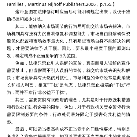
Families，Martinus Nijhoff Publishers,2006，p.155.】
这种意图在法律修订时应当尽可能明确规定出来，以便于准
确把握和减少分歧。
其二，能够纳入市场调节的行为尽可能交给市场去解决。市
场机制具有强有力的自我修复和调整能力，市场自由能够确保资
源优化配置和市场效率最大化，只有那些市场自身不能解决的问
题，才需要法律予以干预。因此，要从最小程度干预的原则出
发，确定构成不正当竞争的行为范围。
例如，法律只禁止引人误解的宣传，真实而引人误解的宣传
需要禁止，但虚假而不引人误解的宣传，就交给市场去识别和解
决；市场竞争具有天然的对抗性，市场利益的争夺经常是此消彼
长和损人利己，相互“干扰”是常态，法律只禁止极端的“干扰”行
为，而并不奉行“非公益不干扰”。
其三，需要贯彻有限政府的理念，尤其是对于行政强制措施
和行政处罚进行必要的限制。例如，对于行政机关责令暂停行为
需要限制必要的条件；行政处罚最好限定于损害公共利益的情
形。
最后，可以适当提高构成不正当竞争的门槛性要求，特别是
考虑引入竞争性损害要求。如可以要求不正当竞争行为的构成必