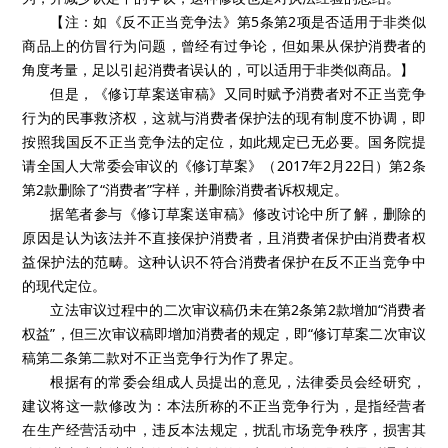
【注：如《反不正当竞争法》第5条第2项是否适用于非类似
商品上的仿冒行为问题，曾经有过争论，但如果从保护消费者的
角度考量，足以引起消费者误认的，可以适用于非类似商品。】
但是，《修订草案送审稿》又同时赋予消费者对不正当竞争
行为的民事救济权，这就与消费者保护法的现有制度不协调，即
按照我国反不正当竞争法的定位，如此规定已无必要。国务院提
请全国人大常委会审议的《修订草案》（2017年2月22日）第2条
第2款删除了“消费者”字样，并删除消费者诉权规定。
据笔者参与《修订草案送审稿》修改讨论中所了解，删除的
原因是认为该法并不直接保护消费者，且消费者保护由消费者权
益保护法的范畴。这种认识不符合消费者保护在反不正当竞争中
的现代定位。
立法审议过程中的二次审议稿仍未在第2条第2款增加“消费者
权益”，但三次审议稿即增加消费者的规定，即“修订草案二次审议
稿第二条第二款对不正当竞争行为作了界定。
根据有的常委会组成人员提出的意见，法律委员会经研究，
建议将这一款修改为：本法所称的不正当竞争行为，是指经营者
在生产经营活动中，违反本法规定，扰乱市场竞争秩序，损害其