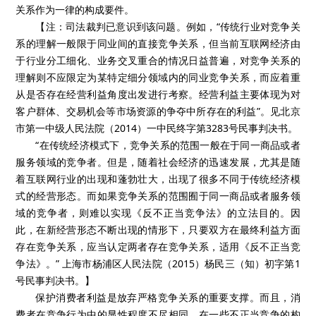
关系作为一律的构成要件。
【注：司法裁判已意识到该问题。例如，“传统行业对竞争关
系的理解一般限于同业间的直接竞争关系，但当前互联网经济由
于行业分工细化、业务交叉重合的情况日益普遍，对竞争关系的
理解则不应限定为某特定细分领域内的同业竞争关系，而应着重
从是否存在经营利益角度出发进行考察。经营利益主要体现为对
客户群体、交易机会等市场资源的争夺中所存在的利益”。见北京
市第一中级人民法院（2014）一中民终字第3283号民事判决书。
“在传统经济模式下，竞争关系的范围一般在于同一商品或者
服务领域的竞争者。但是，随着社会经济的迅速发展，尤其是随
着互联网行业的出现和蓬勃壮大，出现了很多不同于传统经济模
式的经营形态。而如果竞争关系的范围囿于同一商品或者服务领
域的竞争者，则难以实现《反不正当竞争法》的立法目的。因
此，在新经营形态不断出现的情形下，只要双方在最终利益方面
存在竞争关系，应当认定两者存在竞争关系，适用《反不正当竞
争法》。” 上海市杨浦区人民法院（2015）杨民三（知）初字第1
号民事判决书。】
保护消费者利益是放弃严格竞争关系的重要支撑。而且，消
费者在竞争行为中的显性程度不尽相同。在一些不正当竞争的构