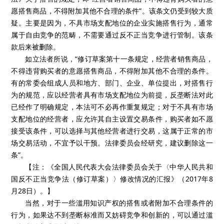
愿搭售商品，不得附加其他不合理的条件”。该条文仍受到较大质
疑。主要是因为，不具市场支配地位的企业实施搭售行为，通常
属于自由竞争的范畴，不需要通过反不正当竞争进行管制。该条
款后来被删除。
如立法者所说，“修订草案第十一条规定，经营者销售商品，
不得违背购买者的意愿搭售商品，不得附加其他不合理的条件。
有的常委会组成人员和地方、部门、企业、单位提出，对搭售行
为的规范，应以经营者具有市场支配地位为前提，反垄断法对此
已经作了明确规定，本法可不必再作重复规定；对于不具有市场
支配地位的经营者，应允许其自主设置交易条件，购买者如不愿
接受该条件，可以选择与其他经营者进行交易，这属于正常的市
场交易活动，不宜予以干预。法律委员会经研究，建议删除这一
条”。
【注：《全国人民代表大会法律委员会关于〈中华人民共和
国反不正当竞争法（修订草案）〉修改情况的汇报》（2017年8
月28日）。】
当然，对于一些滥用知识产权的搭售或者附加不合理条件的
行为，如果达不到垄断标准而又妨碍竞争和创新的，可以通过滥