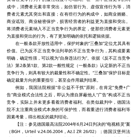
成中，消费者元素非常突出，如仿冒行为、虚假宣传行为等，消
费者元素尤其突出和直接；在有些行为的构成中，如商业贿赂、
商业诋毁、商业秘密保护，损害经营者的利益更为直接和突出。
将消费者元素纳入不正当竞争行为的界定，使那些消费者元素更
为直接和突出的行为，有了更加明确的依托和逻辑依据。
在一般条款开放性适用中，保护对象的“三叠加”定位尤其具有
价值。已为反不正当竞争法列举的不正当竞争行为，其构成要素
明确，确定性强，可以视为“自身违法行为”。依据《反不正当竞争
法》第2条第1款、第2款一般性规定（一般条款）认定新的不正当
竞争行为，则具有较大的裁量性和不确定性。“三叠加”保护目标是
确定裁量方向的重要指引，甚至会作用裁判结果。
例如，我国法院根据“非公益不干扰”原则，在肯定“免费+广
告”商业模式合法性之后，即认为擅自屏蔽他人“广告”构成不正当
竞争，实际上并未更多看着消费者福利。在类似裁判中，德国法
院不太注重商业模式本身的可保护性，而着重进行消费者福利等
因素考量，得出相反的裁判结论。
【注：参见德国最高法院2004年6月24日判决的“电视精灵”案
（BGH，Urteil v.24.06.2004，Az.I ZR 26/02）；德国汉堡州法