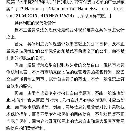
院第16民事庭2015年4月21日判决的“带有付费白名单的广告屏蔽
案”（LG Hamburg 16.Kammer für Handelssachen，Urteil
vom 21.04.2015，416 HKO 159/14），采取同样态度。】
具体制度的现代化设计
反不正当竞争法的现代化最终要体现和落实在具体制度设计
之上。
首先，具体制度要体现追求效率基础上的公平目标。反不正
当竞争法所维护的公平竞争必须是效率前提之下的公平，而不是
抽象的和孤立的公平。
例如，搭售行为通常会限制购买者的交易自由，但从市场竞
争机制而言，不具有市场支配地位的经营者实施搭售行为，应当
交由市场机制去调节，属于自由竞争的范围，不予一般性禁止符
合效率的要求。
再如，由于市场竞争奉行模仿自由等原则，不能一般性地禁
止“搭便车”“食人而肥”等行为，只有在其具有特殊情形时才应当禁
止，如导致市场混淆等。例如，网络信息的经营者对其未采取技
术保护措施，而又不受专有权保护的网络信息，不能获得反不正
当竞争保护，因为这涉及互联网上的信息自由和最大限度享受网
络信息的消费者福利。