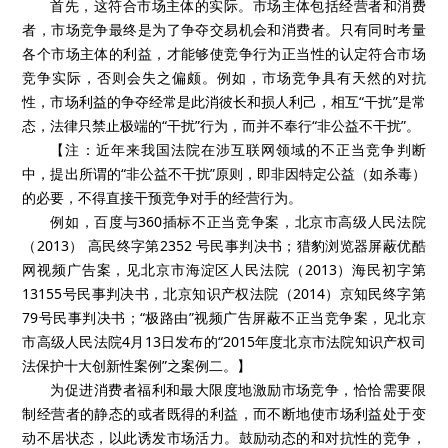
首先，这符合市场主体的实际。市场主体包括经营者和消费
者，市场竞争最终是为了争夺交易机会和消费者。只有同时考量
各个市场主体的利益，才能够使竞争行为正当性的认定符合市场
竞争实际，否则会失之偏颇。例如，市场竞争具有天然的对抗
性，市场利益的争夺经常是此消彼长和损人利己，相互“干扰”是常
态，法律只禁止极端的“干扰”行为，而并不奉行“非公益不干扰”。
【注：近年来我国法院在涉互联网领域的不正当竞争判断
中，提出所谓的“非公益不干扰”原则，即非因特定公益（如杀毒）
的必要，不得直接干预竞争对手的经营行为。
例如，百度与360插标不正当竞争案，北京市高级人民法院
（2013） 高民终字第2352 号民事判决书；猎豹浏览器屏蔽优酷
网视频广告案，见北京市海淀区人民法院（2013）海民初字第
13155号民事判决书，北京知识产权法院（2014）京知民终字第
79号民事判决书；“极路由”视频广告屏蔽不正当竞争案，见北京
市高级人民法院4月13日发布的“2015年度北京市法院知识产权司
法保护十大创新性案例”之案例二。】
为促进消费者福利和最大限度地激励市场竞争，恰恰需要限
制经营者的静态的或者既得的利益，而不断地使市场利益处于变
动不居状态，以此诱发市场活力。鼓励动态的和对抗性的竞争，