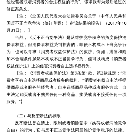
他经营者或者消费者的合法权益的行为”。该条款即为最后通过的
修正案条文。
【注：《全国人民代表大会法律委员会关于〈中华人民共和
国反不正当竞争法（修订草案）〉审议结果的报告》（2017年10
月31日）。】
当然，《反不正当竞争法》是从维护竞争秩序的角度保护消
费者权益，但消费者权益受到损害的，即便不构成不正当竞争行
为，也可以寻求《消费者权益保护法》的救济。例如，搭售和附
加不合理条件虽然不构成不正当竞争行为，但可以构成《消费者
权益保护法》上的侵害消费者自主选择权行为。
【注：《消费者权益保护法》第9条第1款、第2款规定：“消
费者享有自主选择商品或者服务的权利。”“消费者有权自主选择提
供商品或者服务的经营者，自主选择商品品种或者服务方式，自
主决定购买或者不购买任何一种商品、接受或者不接受任何一项
服务。”】
（二）与反垄断法的界限
反垄断法旨在禁止、限制或者消除竞争（妨碍或者消除竞争
自由）的行为，它与反不正当竞争法同属维护竞争秩序的法律。