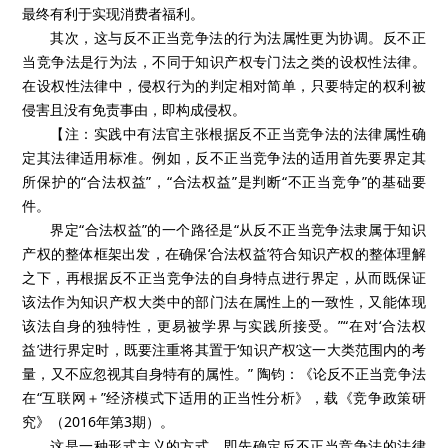
最终有利于实现消费者福利。
其次，这与反不正当竞争法的行为法属性更为协调。反不正
当竞争法是行为法，不同于知识产权专门法之类的设权性法律。
在设权性法律中，侵权行为的判定相对简单，只要特定的权利被
侵害且没有免责事由，即构成侵权。
【注：实践中有法官主张根据反不正当竞争法的法律属性确
定其法律适用标准。例如，反不正当竞争法的适用首先要界定其
所保护的“合法权益”，“合法权益”是判断“不正当竞争”的基础要
件。
界定“合法权益”的一个路径是“从反不正当竞争法隶属于知识
产权的整体框架出发，在确保‘合法权益’符合知识产权的整体理解
之下，再根据反不正当竞争法的自身特点进行界定，从而既保证
该法作为知识产权大类中的部门法在属性上的一致性，又能体现
该法自身的独特性，更易被学界与实践所接受。”“在对‘合法权
益’进行界定时，既要注重将其置于‘知识产权’这一大类范围内的考
量，又不应忽视其自身特有的属性。” 陶钧：《论反不正当竞争法
在“互联网＋”经济模式下适用的正当性分析》，载《竞争政策研
究》（2016年第3期）。
这是一种形式主义的方式，即先确定反不正当竞争法的法律