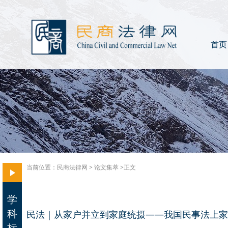
首页
当前位置：
民商法律网
>
论文集萃
>正文
学
科
民法｜从家户并立到家庭统摄——我国民事法上家
标