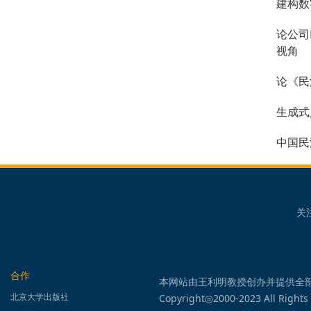
建构数
论公司
视角
论《民
生成式
中国民
关
合作
本网站由王利明教授创办并提供全
北京大学出版社
Copyright◎2000-2023 All Rights