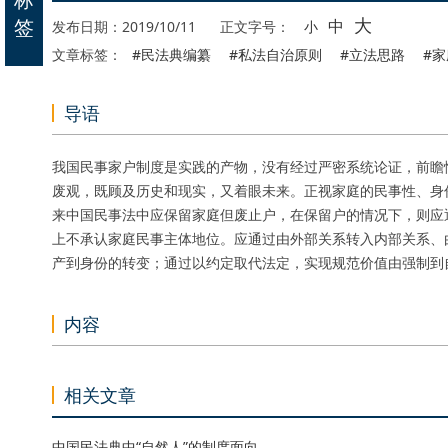
大
签
中
发布日期：2019/10/11
正文字号：
小
文章标签：
#民法典编纂
#私法自治原则
#立法思路
#
导语
我国民事家户制度是实践的产物，没有经过严密系统论证，前瞻
废观，既顾及历史和现实，又着眼未来。正视家庭的民事性、身
来中国民事法中应保留家庭但废止户，在保留户的情况下，则应
上不承认家庭民事主体地位。应通过由外部关系转入内部关系、
产到身份的转变；通过以约定取代法定，实现规范价值由强制到
内容
相关文章
中国民法典中“自然人”的制度面向