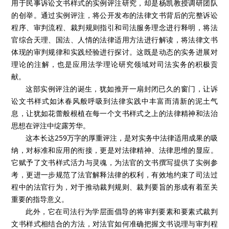
用于民事诉讼文书样式的实例评注研究，却是杨凯教授调研团队
的创举。通过实例评注，将公开发布的法律文书背后的完整诉讼
程序、审判流程、裁判规则指引和司法服务理念进行释明，将法
官综合天理、国法、人情的法律适用方法进行解读，将法律文书
体现的审判规律和实践经验进行探讨。这既是动态的实务进展对
理论的注解，也是应用法学理论研究领域对司法实务的积极贡
献。
这部实例评注的诞生，犹如推开一扇封闭已久的窗门，让诉
讼文书样式如沐春风般呼吸到法律实践中丰富而清新的泥土气
息，让犹如花蕾般根植在每一个文书样式之上的法律精神和法治
思想在评注中绽露芳华。
这本长达259万字的厚重评注，是对实务中法律适用成果的吸
纳，对标准和应用的衔接，更是对法律精神、法律思维的显应。
它赋予了文书样式活力与灵魂，为法官的文书撰写提供了实例参
考，更进一步规范了法官解释法律的权利，有效地约束了司法过
程中的法官行为，对于推动裁判规则、裁判要旨的形成有着至关
重要的指导意义。
此外，它在司法行为学层面倡导的将审判要素和要素式裁判
文书样式相结合的方法，对法官如何准确把握文书说理与审判程