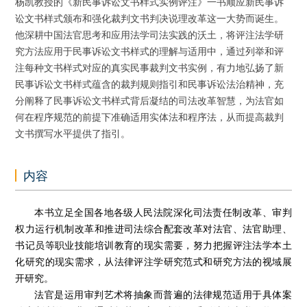
杨凯教授的《新民事诉讼文书样式实例评注》一书顺应新民事诉
讼文书样式颁布和强化裁判文书判决说理改革这一大势而诞生。
他深耕中国法官思考和应用法学司法实践的沃土，将评注法学研
究方法应用于民事诉讼文书样式的理解与适用中，通过列举和评
注每种文书样式对应的真实民事裁判文书实例，有力地弘扬了新
民事诉讼文书样式蕴含的裁判规则指引和民事诉讼法治精神，充
分阐释了民事诉讼文书样式背后凝结的司法改革智慧，为法官如
何在程序规范的前提下准确适用实体法和程序法，从而提高裁判
文书撰写水平提供了指引。
内容
本书立足全国各地各级人民法院深化司法责任制改革、审判
权力运行机制改革和推进司法综合配套改革对法官、法官助理、
书记员等职业技能培训教育的现实需要，努力把握评注法学本土
化研究的现实需求，从法律评注学研究范式和研究方法的视域展
开研究。
法官是运用审判艺术将抽象而普遍的法律规范适用于具体案