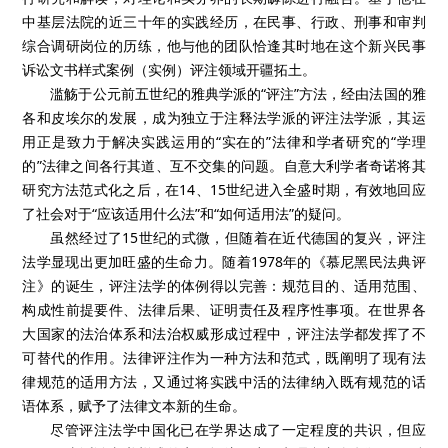
中基层法院的近三十年的实践经历，在民事、行政、刑事和审判
综合调研岗位的历练，他与他的团队恰逢其时地在这个新兴民事
诉讼文书样式案例（实例）评注领域开疆拓土。
滥觞于公元前五世纪的雅典学派的“评注”方法，经由法国的雅
各和皮埃尔的发展，成为独立于注释法学派的评注法学派，其运
用正是致力于解决实践运用的“实在的”法律和学者研究的“学理
的”法律之间各行其道、互不交集的问题。自意大利学者奇诺将其
研究方法范式化之后，在14、15世纪进入全盛时期，有效地回应
了社会对于“应该适用什么法”和“如何适用法”的疑问。
虽然经过了15世纪的式微，但随着在近代德国的复兴，评注
法学显现出更加旺盛的生命力。随着1978年的《慕尼黑民法典评
注》的诞生，评注法学的体例得以完善：规范目的、适用范围、
构成性前提要件、法律后果、证明责任及程序性事项。在世界各
大国家的法治体系和法治权威形成过程中，评注法学都发挥了不
可替代的作用。法律评注作为一种方法和范式，既阐明了现有法
律规范的适用方法，又通过将实践中活的法律纳入既有规范的话
语体系，赋予了法律文本新的生命。
尽管评注法学中国化已在学界达成了一定程度的共识，但应