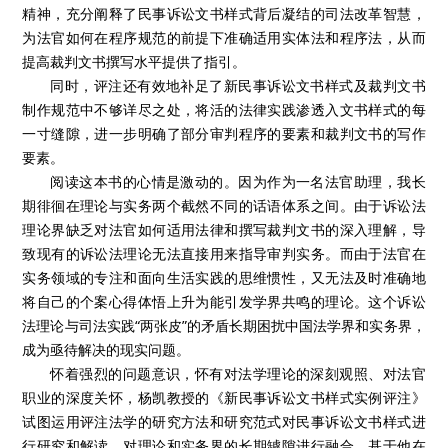
精神，充分阐释了民事诉讼文书样式背后凝结的司法改革智慧，
为法官如何在程序规范的前提下准确适用实体法和程序法，从而
提高裁判文书撰写水平提供了指引。
同时，评注还有效地补足了新民事诉讼文书样式及裁判文书
制作规范中不够详尽之处，将活的法律实践渗透入文书样式的每
一寸缝隙，进一步明确了部分审判程序的要素和裁判文书的写作
要素。
阅读这本书的心情是激动的。因为作为一名法官助理，我长
期徘徊在理论与实务两个截然不同的话语体系之间。由于诉讼法
理论界缺乏对法官如何适用法律和撰写裁判文书的深入理解，导
致现有的诉讼法理论无法直接用来指导审判实务。而由于法官在
实务领域的专注和面向生活实践的思维惯性，又无法及时准确地
将自己的个案心得体悟上升为能引发学界共鸣的理论。这个诉讼
法理论与司法实践“两张皮”的矛盾长期困扰中国法学界和实务界，
成为亟待解决的现实问题。
怀着强烈的问题意识，怀有对法学理论的深刻观照、对法官
职业的深度关怀，杨凯教授的《新民事诉讼文书样式实例评注》
试图运用评注法学的研究方法和研究范式对民事诉讼文书样式进
行研究和解读，对理论和实务界的长期罅隙进行融合。基于他在