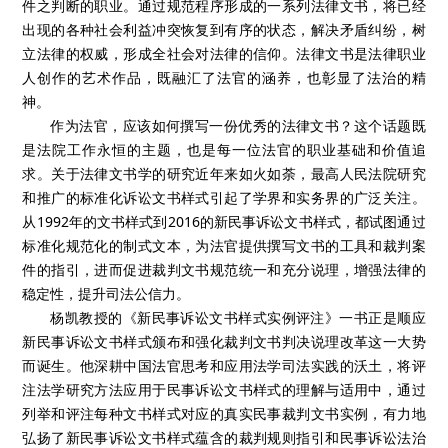
件之判断的职业。通过规范程序形成的一系列法律文书，将已经
出现的各种社会利益冲突恢复到有序的状态，解决矛盾纠纷，树
立法律的权威，形成全社会对法律的信仰。法律文书是法律职业
人创作的艺术作品，既融汇了法官的涵养，也彰显了法治的精
神。
作为法官，应该如何撰写一份优秀的法律文书？这个话题既
是法院工作永恒的主题，也是每一位法官的职业基础和价值追
求。关于法律文书学的研究近年来如火如荼，最高人民法院研究
和推广的标准化诉讼文书样式引起了学界和实务界的广泛关注。
从1992年的文书样式到2016的新民事诉讼文书样式，都试图通过
标准化规范化的制式文本，为法官提供撰写文书的工具和裁判案
件的指引，进而促进裁判文书规范统一和充分说理，增强法律的
稳定性，提升司法公信力。
杨凯教授的《新民事诉讼文书样式实例评注》一书正是顺应
新民事诉讼文书样式颁布和强化裁判文书判决说理改革这一大势
而诞生。他深耕中国法官思考和应用法学司法实践的沃土，将评
注法学研究方法应用于民事诉讼文书样式的理解与适用中，通过
列举和评注每种文书样式对应的真实民事裁判文书实例，有力地
弘扬了新民事诉讼文书样式蕴含的裁判规则指引和民事诉讼法治