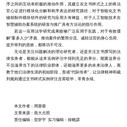
序之间的互动有积极的推动作用，其建立在文书样式之上的将法
官心证进行模块化分解和有序表达的研究路径，对于智能化文书
辅助制作模块软件的研究与应用大有裨益，对于人工智能技术在
智慧辅助办案系统的研发与推广具有方法论的指引作用。
若这一应用法学研究成果能够广泛应用于实践，对于有效缓
解“案多人少”矛盾、推动案件的繁简分流、减轻法官的身心负荷、
提升审判的质效，都将功不可没。
无论是关注问题解决的理论研究者，还是关注文书撰写的法
律实务者，都能从这本实例评注中得到充足的养分。期冀这养分
不仅滋养当下的法律职业群体，还能滋养更多的未来法律人，寓
教于他们法律生涯的初始阶段，形成“代际传承”，让法律精神和裁
判规则通过文书样式实例评注含英咀华，常青永续。
本文作者：周蓉蓉
文章来源：燕大元照
责任编辑：贺舒宇 实习编辑：徐晓譞