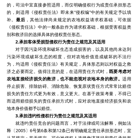
的，司法中宜直接参照适用，而仅明确侵权行为或责任承担形态
的，则适用《侵权责任法》即未来“侵权编”中的有关规定予以填
补。
最后
，其他法律尚未规定的农地权益请求权基础，可依据
《侵权责任法》中的一般条款作为请求权基础，根据受害权益类
别和救济目的选择具体的侵权责任形态。
2.
承担客体受损型侵权行为责任之规范及其适用
对于因污染环境和破坏生态造成损害的，以及其他尚未达到
污染环境或破坏生态的程度，但对农地价值造成破坏的不法行
为，均适用《侵权责任法》有关规定，具体形态则以对权益之救
济之必要而定。值得注意的是，在适用责任方式时，
既要考虑对
农地直接经济损失的救济，也不能忽视对农地本身的救济。
适用
停止损害、排除妨碍、消除危险、恢复原状责任方式常常比赔偿
损失的责任方式更为有效，意义更大。在基于政策考量，不得已
而适用赔偿损失的责任承担方式时，应对农地直接经济损失和农
地本身价值都予以赔偿。
3.
承担违约性侵权行为责任之规范及其适用
就违约责任竞合的问题而言，对于法律或司法解释，例如法
释〔
2005
〕
6
号第
6
条和第
12
条已有明确规定责任承担形态时，宜
从其规定；若无规定，可由被侵权人选择救济路径和责任承担形