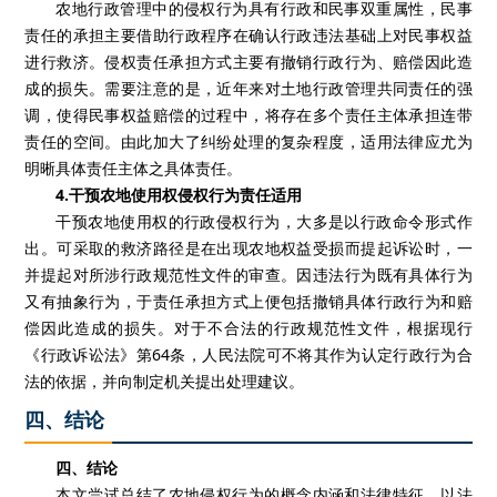
农地行政管理中的侵权行为具有行政和民事双重属性，民事
责任的承担主要借助行政程序在确认行政违法基础上对民事权益
进行救济。侵权责任承担方式主要有撤销行政行为、赔偿因此造
成的损失。需要注意的是，近年来对土地行政管理共同责任的强
调，使得民事权益赔偿的过程中，将存在多个责任主体承担连带
责任的空间。由此加大了纠纷处理的复杂程度，适用法律应尤为
明晰具体责任主体之具体责任。
4.
干预农地使用权侵权行为责任适用
干预农地使用权的行政侵权行为，大多是以行政命令形式作
出。可采取的救济路径是在出现农地权益受损而提起诉讼时，一
并提起对所涉行政规范性文件的审查。因违法行为既有具体行为
又有抽象行为，于责任承担方式上便包括撤销具体行政行为和赔
偿因此造成的损失。对于不合法的行政规范性文件，根据现行
《行政诉讼法》第
64
条，人民法院可不将其作为认定行政行为合
法的依据，并向制定机关提出处理建议。
四、结论
四、结论
本文尝试总结了农地侵权行为的概念内涵和法律特征，以法