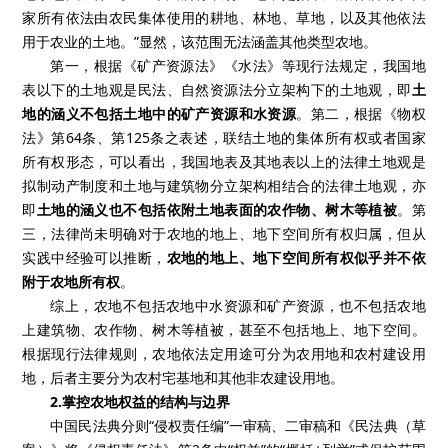
家所有依法由农民集体使用的耕地、林地、草地，以及其他依法
用于农业的土地。”显然，该范围无法涵盖其他类型农地。
第一，根据《矿产资源法》《水法》等现行法规定，我国地
表以下的土地观是民法、自然资源法分立架构下的土地观，即
土
地的涵义不包括土地中的矿产资源和水资源
。第二，根据《物权
法》第
64
条、第
125
条之表述，联结土地的集体所有权或者国家
所有权形态，可以看出，我国地表及其地表以上的法律土地观是
拟制动产制度和土地与建筑物分立架构相结合的法律土地观，亦
即
土地的涵义也不包括依附土地表面的农作物、树木等植被
。第
三，法律尚未明确对于农地的地上、地下空间所有权归属，但从
实践中经验可以推断，
农地的地上、地下空间所有权似乎并不依
附于农地所有权
。
综上，农地不包括农地中水资源和矿产资源，也不包括农地
上建筑物、农作物、树木等植被，甚至不包括地上、地下空间。
根据现行法律规则，农地依法定用途可分为农用地和农村建设用
地，后者主要分为农村宅基地和其他非农建设用地。
2.
掌控农地权益的结构与边界
中国民法典分则“侵权责任编”一审稿、二审稿和《民法典（草