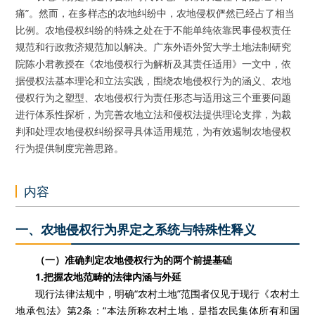
痛”。然而，在多样态的农地纠纷中，农地侵权俨然已经占了相当
比例。农地侵权纠纷的特殊之处在于不能单纯依靠民事侵权责任
规范和行政救济规范加以解决。广东外语外贸大学土地法制研究
院陈小君教授在《农地侵权行为解析及其责任适用》一文中，依
据侵权法基本理论和立法实践，围绕农地侵权行为的涵义、农地
侵权行为之塑型、农地侵权行为责任形态与适用这三个重要问题
进行体系性探析，为完善农地立法和侵权法提供理论支撑，为裁
判和处理农地侵权纠纷探寻具体适用规范，为有效遏制农地侵权
行为提供制度完善思路。
内容
一、农地侵权行为界定之系统与特殊性释义
（一）准确判定农地侵权行为的两个前提基础
1.
把握农地范畴的法律内涵与外延
现行法律法规中，明确“农村土地”范围者仅见于现行《农村土
地承包法》第
2
条：“本法所称农村土地，是指农民集体所有和国