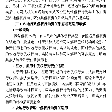
态。另外，在“三权分置”后土地承包权、宅基地资格权的明确和落
实后，对司法机关来说如何有效区分违约性侵权行为与主体加害
型农地侵权行为，区分其侵权责任和救济路径仍是难题。
（二）农地行政侵权行为责任形态规范适用读解
1.
一般规则
“职务侵权”作为一种未列出的具体侵权类型，参照适用侵权责
任认定的一般规定。对于法律法规或司法解释已经明确诉讼形式
和责任形态的农地行政侵权行为，当从其规定。而对于其他类型
的农地行政侵权行为，当随着立法和司法解释的逐步完善，明确
其救济路径和责任承担形态。
2.
征收、征用中侵权行为责任适用
对于因违法征收、征用而引起的行政侵权行为，法律规定以
行政诉讼救济为路径。关于损害赔偿和补偿范围，理论上应是农
地违法征收、征用造成的直接损失，若满足《国家赔偿法》第
3
条
之情形导致精神损害的，应当在侵权行为影响的范围内，为受害
人消除影响，恢复名誉，赔礼道歉；造成严重后果的，应当支付
相应的精神损害抚慰金。
3.
农地行政管理中侵权行为责任适用