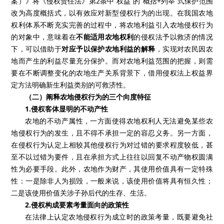
案）》将《侵权责任法》第
2
条中“权益”的“概括
+
列举”式保护范围
改为高度概括式，以有效应对新型侵权行为的出现。在我国农地
权利体系不断充实完善的过程中，将农地利益引入农地侵权行为
的对象中，意味着在
不能适用农地权利
的侵权法予以救济的情况
下，可以借助于
对应予以保护农地利益的解释
，实现对农民因农
地而产生的利益尽量充分保护。而对农地利益范围的把握，则需
要在不断调整变化的农地生产关系背景下，借用侵权法上权益界
定方法明确新生利益类别的可救济性。
（二）阐释农地侵权行为的三个向度特征
1.
侵权客体显明的不动产性
农地的不动产属性，一方面使得农地权利人无法避免某些农
地侵权行为的发生，且不得不承担一定的容忍义务。另一方面，
在侵权行为认定上相较其他侵权行为对过错的要求程度较低，甚
至不以过错为要件，且在承担方式上往往以回复不动产物权圆满
性为必要手段。此外，农地作为财产，其使用价值具有一定特殊
性：一是除非人为损毁，一般来说，该使用价值将具有恒久性；
二是该使用价值关涉子孙后代的生存、生活。
2.
侵权构成要素考量面向的政策性
在法律上认定农地侵权行为成立时的政策考量，既要避免社