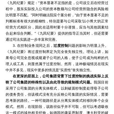
《九民纪要》规定：“资本显著不足指的是，公司设立后在经营过
程中，股东实际投入公司的资本数额与公司经营所隐含的风险相
比明显不匹配。”同时明确法院应个案分析，“由于资本显著不足的
判断标准有很大的模糊性，特别是要与公司采取‘以小博大’的正常
经营方式相区分，因此在适用时要十分谨慎，应当与其他因素结
合起来综合判断。”《九民纪要》提供的指导正当其时，但还需要
通过司法实践进一步丰富和完善。
3. 在控制业务混同之后，
过度控制
问题的影响力明显上升。
《九民纪要》将过度控制界定为完全丧失独立性。理论上讲，如
果母公司完全忽视或规避子公司的人格，使子公司成为纯粹的代
理人或工具，则显然属于过度控制。然而，这种极端情况在现实
中并不多见，现实中更多的情况是“实质性”丧失独立性。
在更深的层面上，公司集团背景下过度控制的挑战实际上反
映了公司集团的特殊性以及由此导致的规制模式问题。
我国目前
采用了公司集团的分离实体模式，以刺破面纱制度处理母子公司
的债务责任，但该模式没有充分反映公司集团的实际情况，需要
思考新的路径。一种可能路径是从分离实体模式转移到单个企业
模式。然而，在现阶段，该路径似乎并不可取，但可以考虑吸收
这一模式的域外相关经验，如德国的康采恩制度、澳大利亚的破