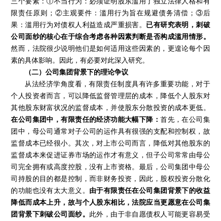
三个要素：①不当行为：必须证明股东滥用了独立法律人格和有
限责任原则；②主观要件：滥用行为旨在规避债务清偿；③后
果：滥用行为对债权人利益造成严重损害。
已有研究表明，刺破
公司面纱的核心在于综合考虑各种因素判断是否构成滥用情形。
然而，法院很少说明他们是如何适用这些因素的，更遑论每个因
素的具体影响。因此，有必要对此深入研究。
（二）公司集团背景下的理论争议
从法经济学角度看，有限责任制度具有许多重要功能，对于
个人投资者而言，可以降低监督管理层的成本，降低个人股东对
其他股东财富状况的监督成本，并使股东分散投资的成本更低。
在公司集团中，有限责任的经济功能大幅下降：
首先，在公司集
团中，母公司通常对子公司的运作具有很强的支配和控制权，故
监督成本已经很小。其次，对上市公司而言，降低对其他股东的
监督成本来促进证券市场的运作才有意义，但子公司常常由母公
司完全拥有或高度控股，没有上市资格。最后，公司集团中母公
司持股的目的都是控制，而非财务投资，因此，股权投资分散化
的功能也没有太大意义。
由于有限责任在公司集团背景下的收益
降低而成本上升，故与个人股东相比，法院应当更愿意在公司集
团背景下刺破公司面纱。
此外，由于非自愿债权人可能更容易受