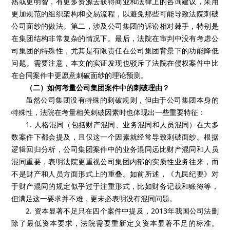
熟或更明智，有更多资源去获得商业和法律上的咨询建议，采用
更加规范的组织架构和交易流程，以避免那些可能导致法院刺破
公司面纱的做法。第二，涉及公司集团的诉讼相对棘手，特别是
在集团结构非常复杂的情况下。最后，法院在审判中没有考虑公
司集团的特殊性，尤其是有限责任在公司集团背景下的功能降低
问题。需要注意，本文的实证发现也驳斥了法院在侵权案件中比
在合同案件中更愿意刺破面纱的理论预测。
（二）如何考量公司集团案件中的刺破理由？
虽然公司集团没有特殊的刺破规则，但由于公司集团本身的
特殊性，法院在考量相关刺破因素时也体现出一些重要特征：
1. 人格混同（包括财产混同、业务混同和人员混同）在大多
数案件下都会提及，且仅这一个因素就经常导致刺破面纱。根据
逻辑回归分析，公司集团案件中的业务混同远比财产混同和人员
混同重要，表明法院更重视公司集团内部的实质性业务往来，而
不是财产和人员方面形式上的重叠。如前所述，《九民纪要》对
于财产混同的规定似乎过于注重形式，比如财务记载和账簿等，
但满足这一要求并不难，更未必表明没有混同问题。
2. 资本显著不足只在四个案件中提及，2013年我国公司法删
除了最低资本要求，法院需要重新定义资本显著不足的标准。