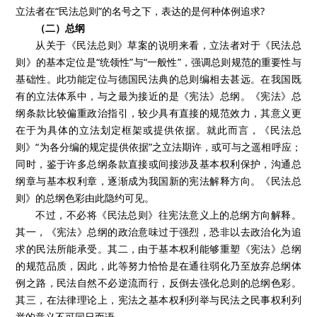
立法者在“民法总则”的名号之下，表达的是何种体例追求?
（二）总纲
从关于《民法总则》草案的说明来看，立法者对于《民法总
则》的基本定位是“统领性”与“一般性”，强调总则规范的重要性与
基础性。此功能定位与德国民法典的总则编相去甚远。在我国既
有的立法体系中，与之最为接近的是《宪法》总纲。《宪法》总
纲条款比较偏重政治指引，较少具有直接的规范效力，其意义更
在于为具体的立法划定框架或提供依据。就此而言，《民法总
则》“为各分编的规定提供依据”之立法期许，或可与之遥相呼应；
同时，鉴于许多总纲条款直接或间接涉及基本权利保护，沟通总
纲章与基本权利章，逐渐成为我国新的宪法解释方向。《民法总
则》的总纲色彩由此隐约可见。
不过，不必将《民法总则》往宪法意义上的总纲方向解释。
其一，《宪法》总纲的政治意味过于强烈，恐非以去政治化为追
求的民法所能承受。其二，由于基本权利能够重塑《宪法》总纲
的规范品质，因此，此等努力恰恰是在通往弱化乃至放弃总纲体
例之路，民法自然不必逆流而行，反倒去强化总则的总纲色彩。
其三，在法律理论上，宪法之基本权利列举与民法之民事权利列
举的意义不可同日而语。