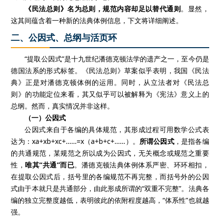
《民法总则》名为总则，规范内容却足以替代通则
。显然，
这其间蕴含着一种新的法典体例信息，下文将详细阐述。
二、公因式、总纲与活页环
“提取公因式”是十九世纪潘德克顿法学的遗产之一，至今仍是
德国法系的形式标签。《民法总则》草案似乎表明，我国《民法
典》正是对潘德克顿体例的运用。同时，从立法者对《民法总
则》的功能定位来看，其又似乎可以被解释为《宪法》意义上的
总纲。然而，真实情况并非这样。
（一）公因式
公因式来自于各编的具体规范，其形成过程可用数学公式表
达为：xa+xb+xc+……=x（a+b+c+……）。
所谓公因式
，是指各编
的共通规范，某规范之所以成为公因式，无关概念或规范之重要
性，
唯其“共通”而已
。潘德克顿法典体例体系严密、环环相扣，
在提取公因式后，括号里的各编规范不再完整，而括号外的公因
式由于本就只是共通部分，由此形成所谓的“双重不完整”。法典各
编的独立完整度越低，表明彼此的依附程度越高，“体系性”也就越
强。