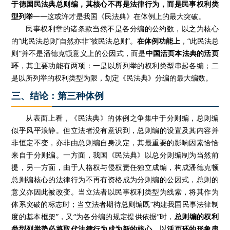
于德国民法典总则编，其核心不再是法律行为，而是民事权利类
型列举
——这或许才是我国《民法典》在体例上的最大突破。
民事权利章的诸条款当然不是各分编的公约数，以之为核心
的“此民法总则”自然亦非“彼民法总则”。
在体例功能上
，“此民法总
则”并不是潘德克顿意义上的公因式，而是
中国活页本法典的活页
环
，其主要功能有两项：一是以所列举的权利类型串起各编；二
是以所列举的权利类型为限，划定《民法典》分编的最大编数。
三、结论：第三种体例
从表面上看，《民法典》的体例之争集中于分则编，总则编
似乎风平浪静。但立法者没有意识到，总则编的设置及其内容并
非恒定不变，亦非由总则编自身决定，其最重要的影响因素恰恰
来自于分则编。一方面，我国《民法典》以总分则编制为当然前
提，另一方面，由于人格权与侵权责任独立成编，构成潘德克顿
总则编核心的法律行为不再有资格成为分则编的公因式，总则的
意义亦因此被改变。当立法者以民事权利类型为线索，将其作为
体系突破的标志时；当立法者期待总则编既“构建我国民事法律制
度的基本框架”，又“为各分编的规定提供依据”时，
总则编的权利
类型列举势必将取代法律行为成为新的核心，以活页环的形象串