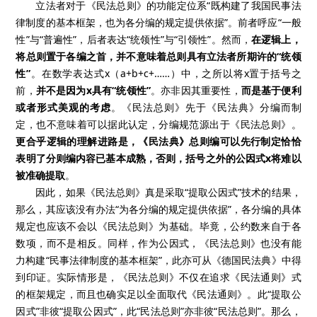
立法者对于《民法总则》的功能定位系“既构建了我国民事法
律制度的基本框架，也为各分编的规定提供依据”。前者呼应“一般
性”与“普遍性”，后者表达“统领性”与“引领性”。然而，
在逻辑上，
将总则置于各编之首，并不意味着总则具有立法者所期许的“统领
性”
。在数学表达式x（a+b+c+……）中，之所以将x置于括号之
前，
并不是因为x具有“统领性”
。亦非因其重要性，
而是基于便利
或者形式美观的考虑
。《民法总则》先于《民法典》分编而制
定，也不意味着可以据此认定，分编规范源出于《民法总则》。
更合乎逻辑的理解进路是，《民法典》总则编可以先行制定恰恰
表明了分则编内容已基本成熟，否则，括号之外的公因式x将难以
被准确提取
。
因此，如果《民法总则》真是采取“提取公因式”技术的结果，
那么，其应该没有办法“为各分编的规定提供依据”，各分编的具体
规定也应该不会以《民法总则》为基础。毕竟，公约数来自于各
数项，而不是相反。同样，作为公因式，《民法总则》也没有能
力构建“民事法律制度的基本框架”，此亦可从《德国民法典》中得
到印证。实际情形是，《民法总则》不仅在追求《民法通则》式
的框架规定，而且也确实足以全面取代《民法通则》。此“提取公
因式”非彼“提取公因式”，此“民法总则”亦非彼“民法总则”。那么，