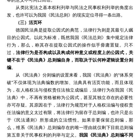
从类比宪法之基本权利列举与民法之民事权利列举的角度出
发，也许可以为我国《民法总则》的现实定位寻得一条出路。
（三）活页环
德国民法典是提取公因式的典范，法律行为则是其最引人瞩
目的公因式。以此为标准，既然我国《民法总则》集中规定法律
行为，那么，称其存在提取公因式的操作似乎毋庸置疑。只不
过，
法律行为是否构成以及构成何种意义或程度上的公因式，关
键不在于《民法典》总则编自身，而取决于以何种逻辑设置分则
编
。
从《民法典》分则编的设置来看，我国《民法典》的“体系突
破”不仅体现为法典编数的增加、法典具有活页功能，而且体现
为，在人格权法与侵权责任法独立成编后，法律行为在我国《民
法典》中，不再有资格被称为公因式，甚至其独立存在的必要性
亦可存疑。其原因在于，法律行为规范对于人格权法编与侵权责
任法编的意义太过有限，将法律行为留存于总则编，也许只是出
于《民法通则》所形成的立法惯性。如果非要保留总则编，那
么，维系《民法典》总则编存在的唯一理由就仅剩下目前总则编
第五章关于民事权利的列举与定义。
我国《民法典》总则编不同