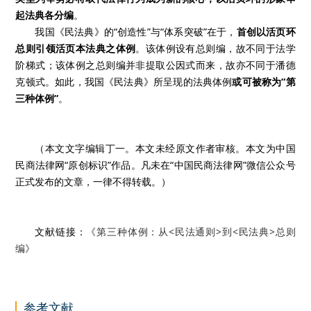
起法典各分编
。
我国《民法典》的“创造性”与“体系突破”在于，
首创以活页环
总则引领活页本法典之体例
。该体例设有总则编，故不同于法学
阶梯式；该体例之总则编并非提取公因式而来，故亦不同于潘德
克顿式。如此，我国《民法典》所呈现的法典体例
或可被称为“第
三种体例”
。
（本文文字编辑丁一。本文未经原文作者审核。本文为中国
民商法律网“原创标识”作品。凡未在“中国民商法律网”微信公众号
正式发布的文章，一律不得转载。）
文献链接：
《第三种体例：从<民法通则>到<民法典>总则
编》
参考文献