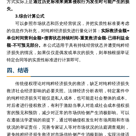
方式实际上是
通过历史标准来测算侵权行为发生时可能产生的损
失。
3.综合计算公式
可以参照市场状态和历史经营状况，并把实质性标准要考虑
的信息作为补充，对纯粹经济损失进行量化计算：
实际救济金额=
单位时间营利金额×侵害状态持续时间-重复救济金额-已得利益金
额-不可预见部分。
本公式适用于具有持续经营状态并遭受纯粹经
济损失的情况，如果仅仅是偶发或单次的损失，则单独根据举证
特定合同等的实质性标准进行计算即可。
四、结语
传统侵权理论对纯粹经济损失的救济，缺乏对纯粹经济损失
救济社会经济影响的必要关照。法律经济分析表明，特定案件中
的纯粹经济损失可能仅是私人成本，也可能是社会整体的成本。
对后者进行侵权救济，有利于激励当事人对造成社会成本侵权损
害的预见和预防，减少对正常的市场供给侧产生消极影响。可以
在遵循法学逻辑的前提下，通过明确侵权发生时市场周期和市场
状况的举证责任，完善专家证人等对市场状况的法庭调查规则，
避免纯粹经济损失救济对市场供给侧产生消极影响，实现法律适