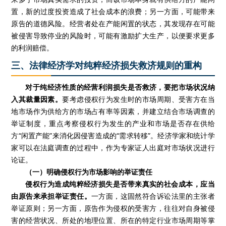
置，新的过度投资造成了社会成本的浪费；另一方面，可能带来
原告的道德风险。经营者处在产能闲置的状态，其发现存在可能
被侵害导致停业的风险时，可能有激励扩大生产，以便要求更多
的利润赔偿。
三、法律经济学对纯粹经济损失救济规则的重构
对于纯经济性质的经营利润损失是否救济，要把市场状况纳
入其裁量因素。
要考虑侵权行为发生时的市场周期、受害方在当
地市场作为供给方的市场占有率等因素，并建立结合市场调查的
举证制度，重点考察侵权行为发生的产业和市场是否存在供给
方“闲置产能”来消化因侵害造成的“需求转移”。经济学家和统计学
家可以在法庭调查的过程中，作为专家证人出庭对市场状况进行
论证。
（一）明确侵权行为市场影响的举证责任
侵权行为造成纯粹经济损失是否带来真实的社会成本，应当
由原告来承担举证责任。
一方面，这固然符合诉讼法里的主张者
举证原则；另一方面，原告作为侵权的受害方，往往对自身被侵
害的经营状况、所处的地理位置、所在的特定行业市场周期等掌