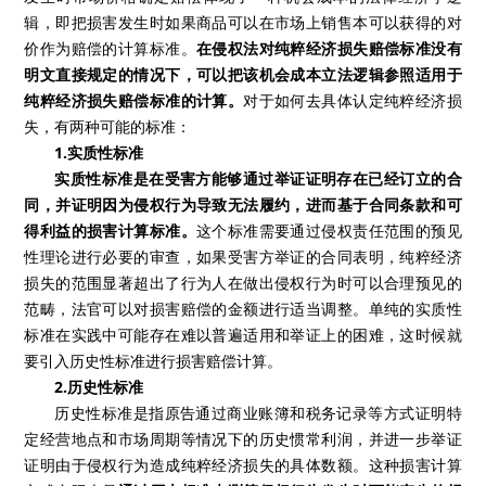
辑，即把损害发生时如果商品可以在市场上销售本可以获得的对
价作为赔偿的计算标准。
在侵权法对纯粹经济损失赔偿标准没有
明文直接规定的情况下，可以把该机会成本立法逻辑参照适用于
纯粹经济损失赔偿标准的计算。
对于如何去具体认定纯粹经济损
失，有两种可能的标准：
1.实质性标准
实质性标准是在受害方能够通过举证证明存在已经订立的合
同，并证明因为侵权行为导致无法履约，进而基于合同条款和可
得利益的损害计算标准。
这个标准需要通过侵权责任范围的预见
性理论进行必要的审查，如果受害方举证的合同表明，纯粹经济
损失的范围显著超出了行为人在做出侵权行为时可以合理预见的
范畴，法官可以对损害赔偿的金额进行适当调整。单纯的实质性
标准在实践中可能存在难以普遍适用和举证上的困难，这时候就
要引入历史性标准进行损害赔偿计算。
2.历史性标准
历史性标准是指原告通过商业账簿和税务记录等方式证明特
定经营地点和市场周期等情况下的历史惯常利润，并进一步举证
证明由于侵权行为造成纯粹经济损失的具体数额。这种损害计算