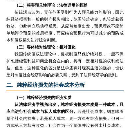
（二）损害预见性理论：法律适用的桎梏
传统观点认为，责任范围受到行为人预见能力的影响，因此
纯经济损害和一般的财产损失相比，范围较难确定，也较难获得
救济。但此种立场值得反思。从应然角度出发，预见理论不应简
单地评价预见的难易程度，而应结合预见行为可以减少的预防成
本和侵权损失进行综合判断。
（三）客体绝对性理论：相对僵化
我国传统侵权法理论中，侵权制度只保护绝对权，一般不保
护包括经营利益和商业机会在内的、具有一定相对性的权利或法
益。但是，这种僵化的区分是法学逻辑对现实生活的强加，也缺
乏对制度社会经济影响的必要关照，受到了法律经济学的批判。
二、纯粹经济损失的社会成本分析
（一）纯粹经济损失的经济实质
从法律经济学视角出发，纯粹经济损失本质是一种成本，且
应当进行社会成本与私人成本的区分。
若是社会成本，则意味着
整个社会的损失；若是私人成本，则一方虽有经济损失，但另一
方或第三方却有收益，社会作为一个整体并没有付出社会成本。