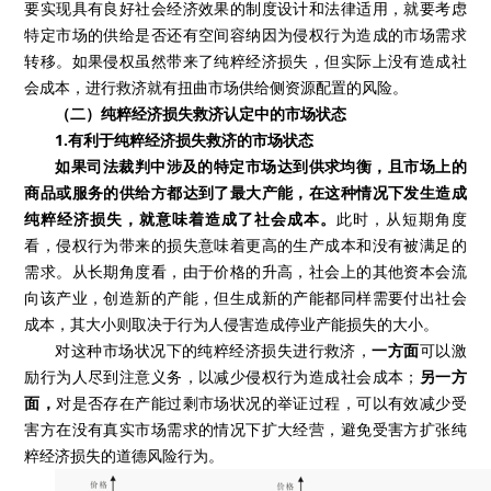
要实现具有良好社会经济效果的制度设计和法律适用，就要考虑
特定市场的供给是否还有空间容纳因为侵权行为造成的市场需求
转移。如果侵权虽然带来了纯粹经济损失，但实际上没有造成社
会成本，进行救济就有扭曲市场供给侧资源配置的风险。
（二）纯粹经济损失救济认定中的市场状态
1.有利于纯粹经济损失救济的市场状态
如果司法裁判中涉及的特定市场达到供求均衡，且市场上的
商品或服务的供给方都达到了最大产能，在这种情况下发生造成
纯粹经济损失，就意味着造成了社会成本。
此时，从短期角度
看，侵权行为带来的损失意味着更高的生产成本和没有被满足的
需求。从长期角度看，由于价格的升高，社会上的其他资本会流
向该产业，创造新的产能，但生成新的产能都同样需要付出社会
成本，其大小则取决于行为人侵害造成停业产能损失的大小。
对这种市场状况下的纯粹经济损失进行救济，
一方面
可以激
励行为人尽到注意义务，以减少侵权行为造成社会成本；
另一方
面，
对是否存在产能过剩市场状况的举证过程，可以有效减少受
害方在没有真实市场需求的情况下扩大经营，避免受害方扩张纯
粹经济损失的道德风险行为。