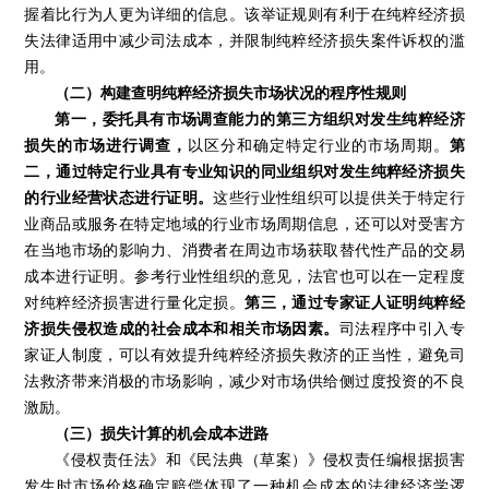
握着比行为人更为详细的信息。该举证规则有利于在纯粹经济损
失法律适用中减少司法成本，并限制纯粹经济损失案件诉权的滥
用。
（二）构建查明纯粹经济损失市场状况的程序性规则
第一，委托具有市场调查能力的第三方组织对发生纯粹经济
损失的市场进行调查，
以区分和确定特定行业的市场周期。
第
二，通过特定行业具有专业知识的同业组织对发生纯粹经济损失
的行业经营状态进行证明。
这些行业性组织可以提供关于特定行
业商品或服务在特定地域的行业市场周期信息，还可以对受害方
在当地市场的影响力、消费者在周边市场获取替代性产品的交易
成本进行证明。参考行业性组织的意见，法官也可以在一定程度
对纯粹经济损害进行量化定损。
第三，通过专家证人证明纯粹经
济损失侵权造成的社会成本和相关市场因素。
司法程序中引入专
家证人制度，可以有效提升纯粹经济损失救济的正当性，避免司
法救济带来消极的市场影响，减少对市场供给侧过度投资的不良
激励。
（三）损失计算的机会成本进路
《侵权责任法》和《民法典（草案）》侵权责任编根据损害
发生时市场价格确定赔偿体现了一种机会成本的法律经济学逻