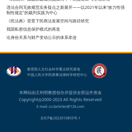
违法合同无效规范实务疑点之新展开——以2021年以来“效力性强
制性规定”的裁判实践为中心
《民法典》背景下民商法发展空间与路径研究
我国私密信息保护模式的再造
论身份关系与财产变动公示的体系牵连
教育部人文社会科学重点研究基地
中国人民大学民商事法律科学研究中心
本网站由王利明教授创办并提供全部运作资金
Copyright◎2000-2023 All Rights Reserved
E-mail: ccclarticles@126.com
京ICP备2022010855号-1