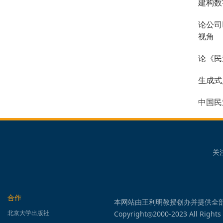
建构数
论公司
视角
论《民
生成式
中国民
关
合作
本网站由王利明教授创办并提供全
北京大学出版社
Copyright◎2000-2023 All Rights