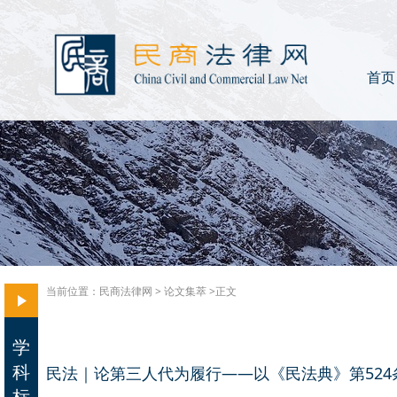
首页
当前位置：
民商法律网
>
论文集萃
>正文
学
科
民法｜论第三人代为履行——以《民法典》第524
标