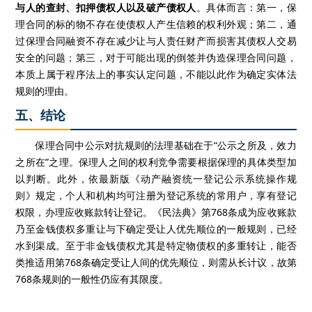
与人的查封、扣押债权人以及破产债权人
。具体而言：第一
，保
理合同的标的物
不存在使债权人产生信赖的权利外观
；
第二，通
过保理合同融资不存在减少让与人责任财产而损害其债权人交易
安全的问题
；
第三，
对于
可能出现
的
倒签并伪造保理合同问题，
本质上属于程序法上的事实认定问题，不能以此作为确定实体法
规则的理由
。
五、结论
保理合同中公示对抗规则的法理基础在于“公示之所及，效力
之所在”之理。保理人之间的权利竞争需要根据保理的具体类型加
以判断。此外，依最新版《动产融资统一登记公示系统操作规
则》规定，个人和机构均可注册为登记系统的常用户，享有登记
权限，办理应收账款转让登记。《民法典》第
768
条成为应收账款
乃至金钱债权多重让与下确定受让人优先顺位的一般规则，已经
水到渠成。至于非金钱债权尤其是特定物债权的多重转让，能否
类推适用第
768
条确定受让人间的优先顺位，则需从长计议，故第
768
条规则的一般性仍应有其限度。