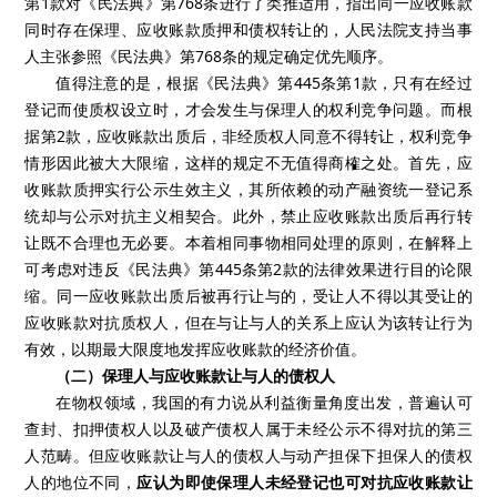
第
1
款对《民法典》第
768
条进行了类推适用，指出同一应收账款
同时存在保理、应收账款质押和债权转让的，人民法院支持当事
人主张参照《民法典》第
768
条的规定确定优先顺序。
值得注意的是，根据《民法典》第
445
条第
1
款，
只有在经过
登记而使质权设立时，才会发生与保理人的权利竞争问题。而根
据第
2
款，
应收账款出质后，非经质权人同意不得转让
，权利竞争
情形因此被大大限缩，这样的规定
不无值得商榷之处
。
首先，应
收账款质押实行公示生效主义，其所依赖的动产融资统一登记系
统却与公示对抗主义相契合。此外，禁止应收账款出质后再行转
让既不合理也无必要。
本着相同事物相同处理的原则，
在解释上
可考虑对违反《民法典》第
445
条第
2
款的法律效果进行目的论限
缩。同一应收账款出质后被再行让与的，受让人不得以其受让的
应收账款对抗质权人，但在与让与人的关系上应认为该转让行为
有效，以期最大限度地发挥应收账款的经济价值。
（二）保理人与应收账款让与人的债权人
在物权领域，我国的有力说从利益衡量角度出发，普遍认可
查封、扣押债权人以及破产债权人属于未经公示不得对抗的第三
人范畴。但
应收账款让与人的债权人与动产担保下担保人的债权
人的地位不同，
应认为即使保理人未经登记也可对抗应收账款让