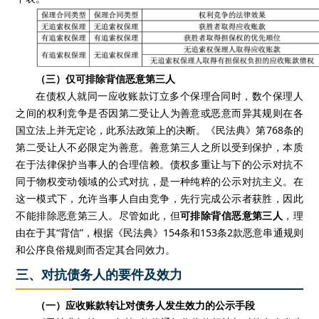
（三）仅可排除背信恶意第三人
在债权人就同一应收账款订立多个保理合同时，数个保理人
之间的权利竞争是否因第二受让人为善意或恶意而异其规则在各
国立法上并无定论，此系法政策上的决断。《民法典》第
768
条的
第二受让人不必限定为善意。善意第三人之所以受到保护，本质
在于法律保护当事人的合理信赖。债权多重让与下的公示对抗
不
同于物权变动领域的公式对抗，
是一种纯粹的公示对抗主义
。在
这一模式下，允许当事人自由竞争，先行完成公示者获胜，因此
不能排除恶意第三人
。尽管如此，
但
可排除背信恶意第三人
，理
由在于其“背信”，根据《民法典》
154
条和
153
条
2
款恶意串通规则
和公序良俗规则而否定其合同效力。
三、对抗债务人的要件及效力
（一）应收账款转让对债务人发生效力的公示手段