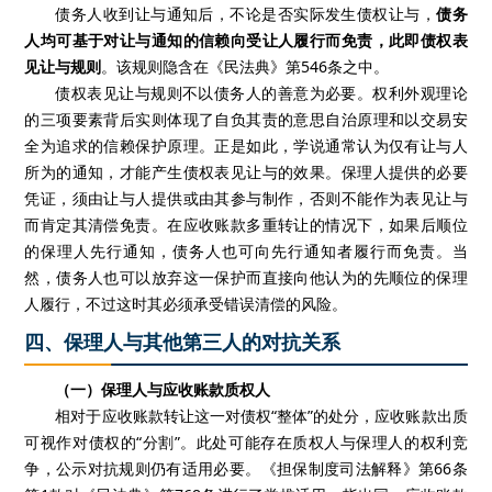
债务人收到让与通知后，不论是否实际发生债权让与，
债务
人均可基于对让与通知的信赖向受让人履行而免责，此即债权表
见让与
规则
。
该规则隐含在《民法典》第
546
条之中。
债权表见让与规则不以债务人的善意为必要。权利外观理论
的三项要素背后实则体现了自负其责的意思自治原理和以交易安
全为追求的信赖保护原理
。
正是如此，学说通常认为仅有让与人
所为的通知，才能产生债权表见让与的效果。保理人提供的必要
凭证，须由让与人提供或由其参与制作，否则不能作为表见让与
而肯定其清偿免责。在应收账款多重转让的情况下
，
如果后顺位
的保理人先行通知
，
债务人也可向先行通知者履行而免责。当
然
，
债务人也可以放弃这一保护而直接向他认为的先顺位的保理
人履行
，
不过这时其必须承受错误清偿的风险。
四、保理人与其他第三人的对抗关系
（一）保理人与应收账款质权人
相对于应收账款转让这一对债权“整体”的处分
，
应收账款出质
可视作对债权的“分割”
。此处可能存在质权人与保理人的权利竞
争，公示对抗规则仍有适用必要。《担保制度司法解释》第
66
条