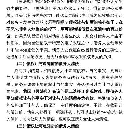
《民法典》第
546
条第
1
款将通知作为债权让与对债务人发生
效力的要件。《民法典》第
768
条承认了登记、通知两种公示手
段，且登记具有优先效力，能否认为登记也已成为应收账款转让
对债务人发生效力的公示手段呢？
债权让与制度的核心在于，在
不恶化债务人地位的前提下，尽可能增强债权在流通中的商业价
值
。如果承认登记亦能对债务人发生效力，则会对债务人产生不
利影响。因为登记记载于特定的电子系统之中，债务人被动等待
并不能得知登记的事实。债务人要保证自己履行债务的正确性，
还必须关注登记系统，这无疑会增加应收账款债务人的负担。
（二）债权让与通知前的债务人清偿
具有共识的是，如果债务人不知道债权让与的事实，则向让
与人清偿或与债权人为使债务消灭的行为均有效。具有分歧的
是，债务人如果明知债权让与的事实，是否仍可以向让与人履行
而免责。
我国《民法典》在该问题上选择了客观标准，即债务人
明知债权让与的事实下对让与人的清偿亦为有效
。将通知债务人
的负担加于让与人，确保了一定程度的确定性。不过，在收到让
与通知前，债务人获得了一项选择权，其可以主张第
546
条第
1
款
的保护，而向让与人为清偿，也可以直接向受让人为清偿。
（三）债权让与通知后的债务人清偿