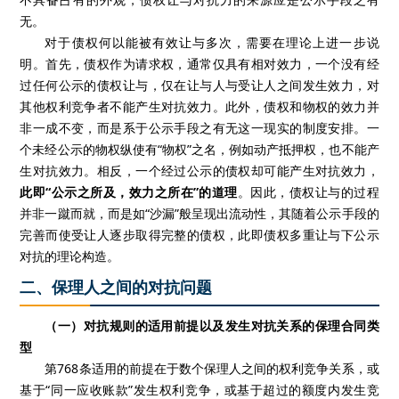
无
。
对于债权何以能被有效让与多次，需要在理论上进一步说
明。
首先，债权作为请求权，通常仅具有相对效力，一个没有经
过任何公示的债权让与，仅在让与人与受让人之间发生效力，对
其他权利竞争者不能产生对抗效力。此外，债权和物权的效力并
非一成不变，而是系于公示手段之有无这一现实的制度安排。一
个未经公示的物权纵使有“物权”之名，例如动产抵押权，也不能产
生对抗效力。相反，一个经过公示的债权却可能产生对抗效力，
此即“公示之所及，效力之所在”的道理
。因此，债权让与的过程
并非一蹴而就，而是如“沙漏”般呈现出流动性，其随着公示手段的
完善而使受让人逐步取得完整的债权，此即债权多重让与下公示
对抗的理论构造。
二、保理人之间的对抗问题
（一）对抗规则的适用前提以及发生对抗关系的保理合同类
型
第
768
条适用的前提在于数个保理人之间的权利竞争关系，或
基于“同一应收账款”发生权利竞争，或基于超过的额度内发生竞