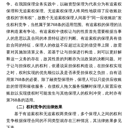
争。在我国保理业务实践中，以融资型保理为代表分为有追索权
保理和无追索权保理。无追索权保理人终局性地获得了应收账款
债权的“所有权”，故数个无追索权保理人间基于“同一应收账款”发
生权利竞争，当然属于第
768
条的适用范围。有追索权的保理的法
律构造素有争论。有追索权中债权让与的性质首先需要根据当事
人的意思以及合同的本质特征进行判断。有追索权的保理具有借
款合同的特征，保理人的收益不应超过法定的借贷率上限，故需
要对其施加清算义务。若基于让与担保进行构造，则可以更好解
释这一义务的存在，故其性质的判断亦为法政策的决断问题。对
于让与担保权人的权利，依通说采担保权构造说，在担保权实现
之时，权利实现的优先顺位以及是否承受担保权之负担，自有适
用第
768
条的必要。除了融资型保理外，保理人可以只提供应收账
款的管理和催收服务，在债权人拖欠服务报酬时保理人留置应收
账款以实现债权时可能发生与其他保理人的权利冲突，此时亦有
第
768
条的适用。
（二）权利竞争的法律效果
基于有追索权和无追索权两类保
理，多个保理人之间的权利
竞争根据保理合同的不同类型就存在三种情况，其法律效果参见
下表。