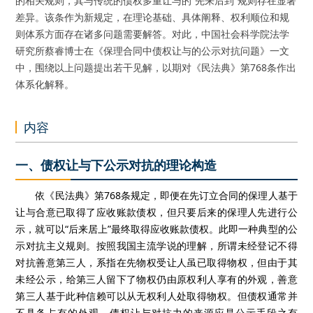
的相关规则，其与传统的债权多重让与的“先来后到”规则存在显著
差异。该条作为新规定，在理论基础、具体阐释、权利顺位和规
则体系方面存在诸多问题需要解答。对此，中国社会科学院法学
研究所蔡睿博士在《保理合同中债权让与的公示对抗问题》一文
中，围绕以上问题提出若干见解，以期对《民法典》第768条作出
体系化解释。
内容
一、债权让与下公示对抗的理论构造
依《民法典》第
768
条规定，即便在先订立合同的保理人基于
让与合意已取得了应收账款债权，但只要后来的保理人先进行公
示，就可以“后来居上”最终取得应收账款债权。此即
一种
典型的公
示对抗主义规则。按照我国主流学说的理解
，
所谓未经登记不得
对抗善意第三人
，
系指在先物权受让人虽已取得物权，但由于其
未经公示
，
给第三人留下了物权仍由原权利人享有的外观，善意
第三人基于此种信赖可以从无权利人处取得物权。但债权
通常并
不具备占有的外观，
债权让与对抗力的来源应是公示手段之有