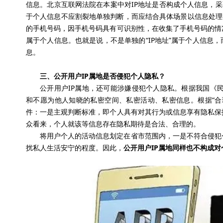
信息。北京互联网法院在本案中对
IP
地址是否构成个人信息，采
于个人信息不应割裂地单独判断，而应结合具体场景以信息处理
的手机号码，因手机号码具有可识别性，在收集了手机号码的情
属于个人信息。也就是说，
不是单独的“
IP
地址”属于个人信息，
息。
三、
公开
用户
IP
属地是否侵犯个人隐私？
公开用户
IP
属地，还可能涉嫌侵犯个人隐私。根据我国《
和不愿为他人知晓的私密空间、私密活动、私密信息。根据“合
件：一是主观判断标准，即个人具有对其行为或信息享有隐私保
众看来，个人就该等信息存在隐私期待是合法、合理的。
将用户个人的活动信息划定在省市范围内，一是不符合侵犯
扰私人生活安宁的程度。因此，
公开用户
IP
属地同样也不构成对