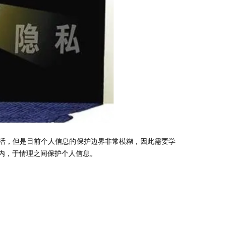
活
，
但是目前个人信息的
保护边界
非常
模糊，
因此
需要
学
内
，
于情理之间保护个人信息。