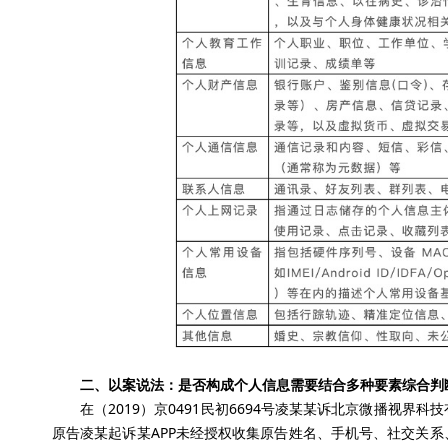
二、
以案说法
：
是否构成个人信息需要结合多种要素综合判
在（
2019
）京
0491
民初
6694
号凌某某诉北京微播视界科技
原告凌某起诉某
APP
未经授权收集原告姓名、手机号、社交关系