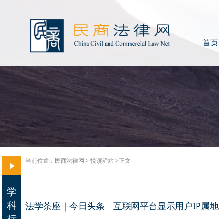
首页
当前位置：
民商法律网
>
悦读驿站
>正文
学
科
法学茶座｜今日头条｜互联网平台显示用户IP属
标