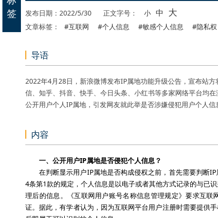
大
签
中
发布日期：2022/5/30
正文字号：
小
文章标签：
#互联网
#个人信息
#敏感个人信息
#隐私权
导语
2022年4月28日，新浪微博发布IP属地功能升级公告，宣布站
信、知乎、抖音、快手、今日头条、小红书等多家网络平台均在
公开用户个人IP属地，引发网友就此举是否涉嫌侵犯用户个人信
内容
一、
公开
用户
IP
属地是否侵犯个人信息？
在判断显示用户
IP
属地是否构成侵权之前，首先需要判断
IP
4
条第
1
款的规定，个人信息是以电子或者其他方式记录的与已识
理后的信息。《互联网用户账号名称信息管理规定》要求互联
证。据此，有学者认为，因为互联网平台用户注册时需要提供手