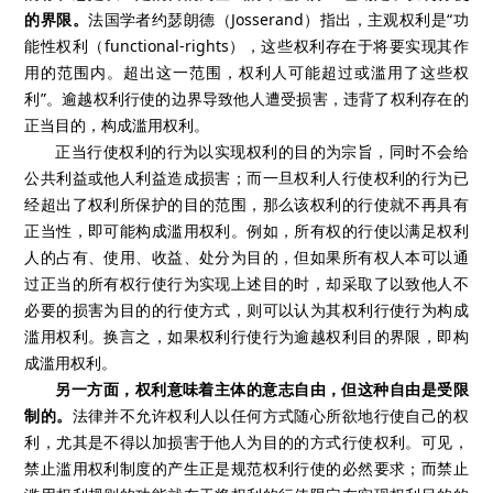
的界限。
法国学者约瑟朗德（
Josserand
）指出，主观权利是“功
能性权利（
functional-rights
），这些权利存在于将要实现其作
用的范围内。超出这一范围，权利人可能超过或滥用了这些权
利”。逾越权利行使的边界导致他人遭受损害，违背了权利存在的
正当目的，构成滥用权利。
正当行使权利的行为以实现权利的目的为宗旨，同时不会给
公共利益或他人利益造成损害；而一旦权利人行使权利的行为已
经超出了权利所保护的目的范围，那么该权利的行使就不再具有
正当性，即可能构成滥用权利。例如，所有权的行使以满足权利
人的占有、使用、收益、处分为目的，但如果所有权人本可以通
过正当的所有权行使行为实现上述目的时，却采取了以致他人不
必要的损害为目的的行使方式，则可以认为其权利行使行为构成
滥用权利。换言之，如果权利行使行为逾越权利目的界限，即构
成滥用权利。
另一方面，权利意味着主体的意志自由，但这种自由是受限
制的。
法律并不允许权利人以任何方式随心所欲地行使自己的权
利，尤其是不得以加损害于他人为目的的方式行使权利。可见，
禁止滥用权利制度的产生正是规范权利行使的必然要求；而禁止