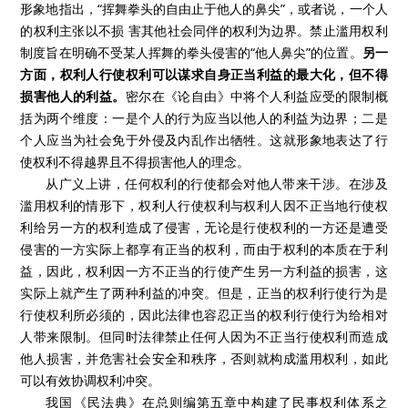
形象地指出，
“
挥舞拳头的自由止于他人的鼻尖
”
，或者说，一个人
的权利主张以不损
害其他社会同伴的权利为边界。禁止滥用权利
制度旨在明确不受某人挥舞的拳头侵害的
“
他人鼻尖
”
的位置。
另一
方面，权利人行使权利可以谋求自身正当利益的最大化，但不得
损害他人的利益。
密尔在《论自由》中将个人利益应受的限制概
括为两个维度：一是个人的行为应当以他人的利益为边界；二是
个人应当为社会免于外侵及内乱作出牺牲。这就形象地表达了行
使权利不得越界且不得损害他人的理念。
从广义上讲，任何权利的行使都会对他人带来干涉。在涉及
滥用权利的情形下，权利人行使权利与权利人因不正当地行使权
利给另一方的权利造成了侵害，无论是行使权利的一方还是遭受
侵害的一方实际上都享有正当的权利，而由于权利的本质在于利
益，因此，权利因一方不正当的行使产生另一方利益的损害，这
实际上就产生了两种利益的冲突。但是，正当的权利行使行为是
行使权利所必须的，因此法律也容忍正当的权利行使行为给相对
人带来限制。但同时法律禁止任何人因为不正当行使权利而造成
他人损害，并危害社会安全和秩序，否则就构成滥用权利，如此
可以有效协调权利冲突。
我国《民法典》在总则编第五章中构建了民事权利体系之