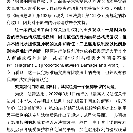
害了徐某的用益物权，但是徐某要求恢复原状的诉讼请求将导致
大量用气人遭受损失，且该损失远超其可能获得的利益，构成了
原《民法总则》第
132
条（现为《民法典》第
132
条）所规定的权
利滥用，因此对于原告的诉讼请求未予支持。
这一案例提出了两个有关滥用权利的重要观点：
一是因为原
告的行为已构成滥用权利，因而被告的行为虽然已构成侵权，但
并不因此承担恢复原状的义务和责任；二是滥用权利应以比例原
则为标准进行判断
，即原告行使权利所造成的损害远远大于其个
人所能获得的利益，或者说“获利与损害之间明显不相
称”（Flagrant DisproportionBetween Damage and Profit）。
应当看到，这一认定标准确实具有比较法上的先例，但并没有被
我国司法实践普遍认定。
究竟如何判断滥用权利，其实也是一个值得争议的问题。
为统一法律适用，
2022
年
3
月
1
日施行的《最高人民法院关于
适用〈中华人民共和国民法典〉总则编若干问题的解释》（以下
简称《总则编解释》）第
3
条在总结司法实践经验的基础上对滥用
民事权利的认定与法律后果作出了规定，从司法层面进一步明确
了滥用权利的构成要件以及法律效果。然而，由于禁止滥用权利
规则涉及各项受保护权利之间的平衡，加之滥用权利与侵权联系