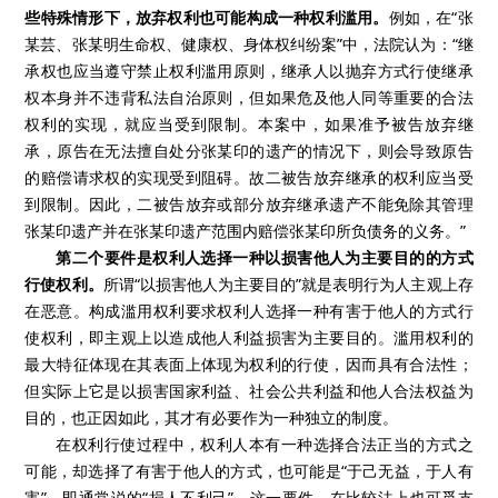
些特殊情形下，放弃权利也可能构成一种权利滥用。
例如，在“张
某芸、张某明生命权、健康权、身体权纠纷案”中，法院认为：“继
承权也应当遵守禁止权利滥用原则，继承人以抛弃方式行使继承
权本身并不违背私法自治原则，但如果危及他人同等重要的合法
权利的实现，就应当受到限制。本案中，如果准予被告放弃继
承，原告在无法擅自处分张某印的遗产的情况下，则会导致原告
的赔偿请求权的实现受到阻碍。故二被告放弃继承的权利应当受
到限制。因此，二被告放弃或部分放弃继承遗产不能免除其管理
张某印遗产并在张某印遗产范围内赔偿张某印所负债务的义务。”
第二个要件是权利人选择一种以损害他人为主要目的的方式
行使权利。
所谓“以损害他人为主要目的”就是表明行为人主观上存
在恶意。构成滥用权利要求权利人选择一种有害于他人的方式行
使权利，即主观上以造成他人利益损害为主要目的。滥用权利的
最大特征体现在其表面上体现为权利的行使，因而具有合法性；
但实际上它是以损害国家利益、社会公共利益和他人合法权益为
目的，也正因如此，其才有必要作为一种独立的制度。
在权利行使过程中，权利人本有一种选择合法正当的方式之
可能，却选择了有害于他人的方式，也可能是“于己无益，于人有
害”，即通常说的“损人不利己”。这一要件，在比较法上也可觅支