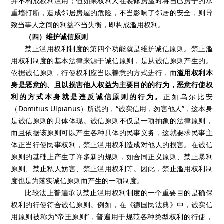
并不构成权利滥用；但如果权利人在装修房屋时将自己房子的承
重墙打断，造成邻居房屋的危险，不当影响了邻居的安全，则导
致当事人之间的利益不当失衡，即构成滥用权利。
（四）维护诚信原则
禁止滥用权利制度的第四个功能就是维护诚信原则。禁止滥
用权利制度的基本法律来源于诚信原则，是从诚信原则产生的。
依据诚信原则，行使权利应当以善意的方式进行，而
滥用权利本
身是恶意的、且以损害他人权益为主要目的的行为，恶意行使权
利的方式本身就是违反诚信原则的行为。
正如乌尔比安
（
Domitius Ulpianus
）所说的，“诚实信用，勿害他人”，这本身
是诚信原则的具体体现。诚信原则不仅是一项抽象的法律原则，
而且依据该原则可以产生各种具体的民事义务，这就要求民事主
体正当行使民事权利，禁止滥用权利造成对他人的损害。在诚信
原则的基础上产生了许多新的规则，如合同正义原则、禁止暴利
原则、禁止私人妨害、禁止滥用权利等。因此，禁止滥用权利制
度也是为落实诚信原则而产生的一项制度。
比较法上普遍承认禁止滥用权利制度的一个重要目的是确保
权利的行使符合诚信原则。例如，在《德国民法典》中，诚实信
用原则被称为“帝王原则”，普遍用于规范各种类型权利的行使，