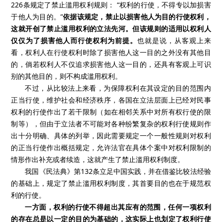
226条规定了禁止滥用权利规则： “权利的行使，不得专以加损害
于他人为目的。”
依据该规定，禁止以损害他人为目的行使权利，
这就开创了禁止滥用权利的立法先河。
但该规则的适用以权利人
仅仅为了损害他人而行使权利为前提。
也就是说，从客观上来
看，权利人在行使权利时除了损害他人这一目的之外没有其他目
的，倘若权利人不仅追求损害他人这一目的，还具有客观上可识
别的其他目的，则不构成滥用权利。
不过，从比较法上来看，为保障权利在其设定的目的范围内
正当行使，维护社会和经济秩序，各国在立法层面上已经对民事
权利的行使作出了若干限制（如在相邻关系中对所有权行使的限
制等），但由于立法者不可能对各种纷繁复杂的权利行使规则作
出十分明确、具体的列举，因此需要规定一个一般性规则对权利
的正当行使作出概括规定，允许法官在具体个案中对权利限制的
情形作出补充或者续造，这就产生了禁止滥用权利制度。
我国《民法典》第
132
条立足中国实践，并在借鉴比较法经验
的基础上，规定了禁止滥用权利制度，其首要目的也在于规范权
利的行使。
一方面，权利的行使不得超出其应有的范围，任何一项权利
的存在总是以一定的目的为基础的，这实际上也划定了权利行使