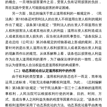
的概念。一旦增加损害要件之后，受害人负有证明损害的负担，
而在实践中受害人可能面临损害的举证困难。
另一方面，除总则编关于禁止滥用权利的一般规定外，
《民
法典》第
183
条还对营利法人的出资人不得滥用出资人权利的规则
作出了规定，该条第
1
款规定：“营利法人的出资人不得滥用出资
人权利损害法人或者其他出资人的利益；滥用出资人权利造成法
人或者其他出资人损失的，应当依法承担民事责任。”该条实际上
是在总结《公司法》第
20
条规定的经验基础上形成的规则，其主
要针对的是出资人滥用出资人权利损害法人或者其他出资人利益
的现象而作出的规范。从体系解释上看，该条也以损害他人利益
作为出资人滥用权利的要件，为了确保法律评价的一致性，也应
当认为侵害他人合法权益也是滥用权利的构成要件。
（二）动态系统论在认定滥用权利中的作用
由于权利的类型繁多，滥用权利的形态也不一而足，简单地
运用上述标准，可能无法准确判断权利滥用。为此，
《总则编解
释》第
3
条第
1
款规定：“对于民法典第一百三十二条所称的滥用民
事权利，人民法院可以根据权利行使的对象、目的、时间、方
式、造成当事人之间利益失衡的程度等因素作出认定。”该条在判
断权利滥用时采用了动态系统论的方法。动态系统论最早由奥地