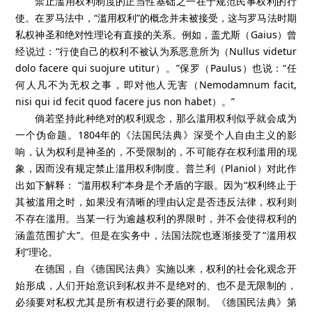
禁止滥用权利制度的正当性基础之一在于规范民事权利的行
使。在罗马法中，“滥用权利”的概念并未被接受，这与罗马法时期
私权神圣和绝对性理论有直接的关系。例如，盖尤斯（
Gaius
）曾
经说过：“行使自己的权利不被认为系恶意所为（
Nullus videtur
dolo facere qui suojure utitur
）。”保罗（
Paulus
）也说：“任
何人凡不为无权之事，即对他人无害（
Nemodamnum facit,
nisi qui id fecit quod facere jus non habet
）。”
倘若坚持此种绝对的权利观念，那么滥用权利似乎就会成为
一个伪命题。
1804
年的《法国民法典》深受个人自由主义的影
响，认为权利是神圣的，不受限制的，不可能存在权利滥用的现
象，因而没有规定禁止滥用权利制度。普兰利（
Planiol
）对此作
出如下解释：
“滥用权利”本身是个矛盾的字眼。因为“权利终止于
其被滥用之时，如果没有清晰的理由认定是否违反法律，权利则
不存在滥用。当某一行为逾越权利的界限时，并不会使得权利的
涵盖范围扩大”。但是在实务中，法国法院也逐渐接受了“滥用权
利”理论。
在德国，自《德国民法典》实施以来，权利的社会化观念开
始形成，人们开始意识到私权并不是绝对的、也不是无限制的，
必须要对私权尤其是所有权进行必要的限制。《德国民法典》第