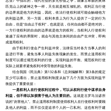
志业》中指出的，现代社会的多元价值之争，就像古希腊的奥林
匹克山上的诸神之争一样，天生就是相互倾轧的。权利正当行使
的边界就是他方的利益，因此，依法行使权利就可能会触碰他方
的利益边界。另一方面，权利本质上为行为人提供了一定的行为
自由，但是“自由止于权利”，也就是说，任何自由都不是绝对的，
一方行使权利的自由的边界就是他方的权利，当权利人行使权利
逾越了应有的界限时，就会与其他主体间的自由产生冲突，即构
成滥用权利。
由于权利行使会产生利益冲突，法律应当对各方当事人的利
益进行平衡，避免当事人利益失衡现象的发生。而禁止滥用权利
制度可以通过规范权利的行使，实现利益的平衡。规范权利行使
实际上就要求避免权利冲突导致的利益失衡。
结合我国《民法典》第
132
条和《总则编解释》第
3
条的规定
至少可以看出，禁止滥用权利制度从如下几个方面为实现利益平
衡提供了重要依据：
一是权利人在行使权利过程中，可以从权利行使中谋求自身
利益，但不得以加损害于他人为主要目的。
这就是古罗马法谚所
说的“勿害他人”。禁止滥用权利制度使得权利人在行使权利时要顾
及他人的利益，而不仅仅是追求个人的一己私利。这也有利于建