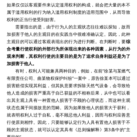
如果仅仅以客观要件来认定滥用权利的构成，就会把大量的本不
属于滥用权利的行为纳入滥用权利制度的适用范围中，从而导致
权利的正当行使受到妨害。
需要指出的是，由于行为人的主观状态往往难以探知，故而
加损害于他人的主观目的在实践当中很难准确认定。因此，此种
主观目的可以通过客观表现出的行为进行判断。在判断时，要
综
合考量行使权利的外部行为所体现出来的各种因素，从行为的外
观来判断，其权利行使的主要目的是为了追求自身利益还是为了
加损害于他人。
有时，权利人可能兼具两种目的，例如，在前“徐某与某燃气
有限责任公司、曲某物权保护纠纷”一案中，原告徐某本可以通过
损害赔偿实现其利益，但其执意要求拆除天然气设备，会导致给
他人造成的损害严重高于自己获益的不相称后果，从中也可以看
出其主观上具有一种置他人损害于不顾的心理状态，而这种主观
状态也属于间接故意的范畴。因为如果致他人的损害大于获利，
就表明权利人过于自私，毫不顾忌他人利益，因而与权利应善意
行使原则相悖。因此，只要能够认定行为人具有置他人损害于不
顾的主观状态，就可以认定其具有《总则编解释》第
3
条中的“主
要目的”。