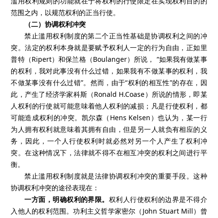
滥用权利规则的功能就在于将权利的行使限定在实现权利目的的
范围之内，以规范权利的正当行使。
（二）协调权利冲突
禁止滥用权利制度的第二个正当性基础是协调权利之间的冲
突。法定的权利本身就是要赋予权利人一定的行为自由，正如里
普特（
Ripert
）和保兰格（
Boulanger
）所说，
“如果我有做某事
的权利，我对此事没有什么过错，如果我有不做某事的权利，我
不做某事没有什么过错”。然而，由于“权利的相互性”的存在，因
此，产生了经济学家科斯（
Ronald H.Coase
）所说的情形，即某
人权利的行使就可能意味着他人权利的减损；凡是行使权利，都
可能造成权利的冲突。凯尔森（
Hens Kelsen
）也认为，某一行
为人拥有权利就意味着其拥有自由，但是另一人就负有相应的义
务，因此，一个人行使权利时就必然对另一个人产生了权利冲
突。在这种情况下，法律就不得不在相互冲突的权利之间进行平
衡。
禁止滥用权利制度就是法律协调权利冲突的重要手段。
这种
协调权利冲突的途径表现在：
一方面，明确权利的界限。
权利人行使权利的边界是不得介
入他人的权利范围。功利主义哲学家密尔（
John Stuart Mill
）曾