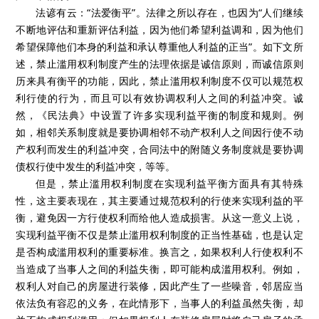
法谚有云：“法爱衡平”。法律之所以存在，也因为“人们继续
不断地评估和重新评估利益，因为他们希望利益调和，因为他们
希望保障他们本身的利益和承认尊重他人利益的正当”。如下文所
述，禁止滥用权利制度产生的法理依据是诚信原则，而诚信原则
历来具有衡平的功能，因此，禁止滥用权利制度不仅可以规范权
利行使的行为，而且可以有效协调权利人之间的利益冲突。诚
然，《民法典》中设置了许多实现利益平衡的制度和规则。例
如，相邻关系制度就是要协调相邻不动产权利人之间因行使不动
产权利而发生的利益冲突，合同法中的附随义务制度就是要协调
债权行使中发生的利益冲突，等等。
但是，禁止滥用权利制度在实现利益平衡方面具有其特殊
性，这主要表现在，其主要通过规范权利的行使来实现利益的平
衡，避免因一方行使权利而给他人造成损害。从这一意义上说，
实现利益平衡不仅是禁止滥用权利制度的正当性基础，也是认定
是否构成滥用权利的重要标准。换言之，如果权利人行使权利不
当造成了当事人之间的利益失衡，即可能构成滥用权利。例如，
权利人对自己的房屋进行装修，因此产生了一些噪音，邻居应当
依法负有容忍的义务，在此情形下，当事人的利益虽然失衡，却