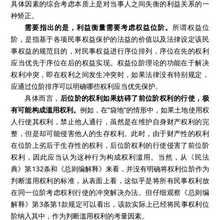
具体因素的综合考虑本质上是对当事人之间失衡的利益关系的一
种矫正。
需要指出的是，利益衡量需要考虑权益位阶。
所谓权益位
阶，是指基于各项民事权益保护的法益的价值以及法律设定该民
事权益的规范目的，对民事权益进行序位排列，序位在先的权利
应当优先于序位在后的权益实现。权益位阶理论的功能在于解决
权利冲突，即在权利之间发生冲突时，如果法律没有特别规定，
应通过位阶排序可以明确哪些权利应当优先保护。
具体而言，
后位阶的权利如果妨碍了前位阶权利的行使，极
有可能构成滥用权利。
例如，在“袋地”的情形中，如果土地使用权
人行使其权利，禁止他人通行，虽然是在维护自身财产权利的完
整，但是却可能侵害他人的生存权利。此时，由于财产性的权利
在位阶上劣后于生存性的权利，后位阶权利的行使侵害了前位阶
权利，因此应当认为这种行为构成权利滥用。当然，从《民法
典》第132条和《总则编解释》来看，并没有明确将权利位阶作为
判断滥用权利的标准，从表面上看，这似乎是将所有民事权利放
在同一位阶考虑权利行使的冲突解决办法。但仔细观察《总则编
解释》第3条第1款规定可以看出，该款实际上已经将民事权利位
阶纳入其中，作为判断滥用权利的考量因素。