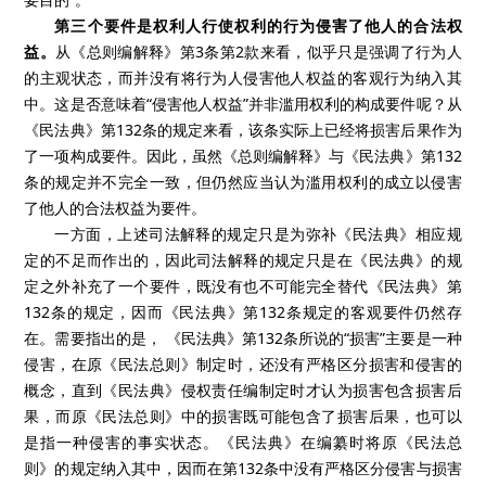
第三个要件是权利人行使权利的行为侵害了他人的合法权
益。
从《总则编解释》第
3
条第
2
款来看，似乎只是强调了行为人
的主观状态，而并没有将行为人侵害他人权益的客观行为纳入其
中。这是否意味着“侵害他人权益”并非滥用权利的构成要件呢？从
《民法典》第
132
条的规定来看，该条实际上已经将损害后果作为
了一项构成要件。因此，虽然《总则编解释》与《民法典》第
132
条的规定并不完全一致，但仍然应当认为滥用权利的成立以侵害
了他人的合法权益为要件。
一方面，上述司法解释的规定只是为弥补《民法典》相应规
定的不足而作出的，因此司法解释的规定只是在《民法典》的规
定之外补充了一个要件，既没有也不可能完全替代《民法典》第
132
条的规定，因而《民法典》第
132
条规定的客观要件仍然存
在。需要指出的是，
《民法典》第
132
条所说的“损害”主要是一种
侵害，在原《民法总则》制定时，还没有严格区分损害和侵害的
概念，直到《民法典》侵权责任编制定时才认为损害包含损害后
果，而原《民法总则》中的损害既可能包含了损害后果，也可以
是指一种侵害的事实状态。《民法典》在编纂时将原《民法总
则》的规定纳入其中，因而在第
132
条中没有严格区分侵害与损害