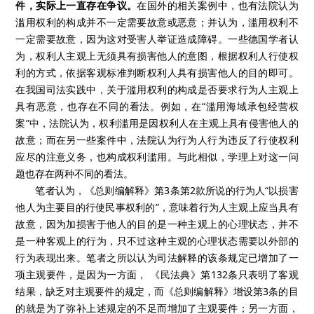
件，实际上一直存在争议。
在国外的相关案例中，也有法院认为
滥用权利的构成并不一定需要故意或恶意；并认为，滥用权利不
一定需要故意，因为这对受害人举证造成障碍。一些德国学者认
为，权利人主观上无须具有损害他人的意图，根据权利人行使权
利的方式，依据客观标准判断权利人具有损害他人的目的即可。
在我国司法实践中，关于滥用权利的构成是否要求行为人主观上
具有恶意，也存在不同的看法。例如，在“滥用海域承包经营权
案”中，法院认为，权利滥用是因权利人在主观上具有侵害他人的
故意；而在另一些案件中，法院认为行为人行为违反了行使权利
应尽的注意义务，也构成权利滥用。与此相似，学理上对这一问
题也存在两种不同的看法。
笔者认为，《总则编解释》第
3
条第
2
款所说的行为人“以损害
他人为主要目的行使民事权利的”，意味着行为人主观上应当具有
故意，因为加损害于他人的目的是一种主观上的心理状态，并不
是一种客观上的行为，只不过这种主观的心理状态需要以外部的
行为表现出来。笔者之所以认为司法解释的该条规定已增加了一
项主观要件，是因为一方面，
《民法典》第
132
条只表明了客观
结果，缺乏对主观要件的规定，而《总则编解释》增设第
3
条的目
的就是为了弥补上述规定的不足而增加了主观要件；另一方面，