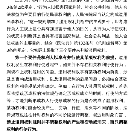
3
条第
2
款规定，“行为人以损害国家利益、社会公共利益、他人合
法权益为主要目的行使民事权利的，人民法院应当认定构成滥用
民事权利。”这一规则增加了滥用权利判断中的主观要件，即考虑
行为人主观上是否具有加损害于他人的目的，从行为人行使权利
的状态中判断其是否具有损害国家利益、社会公共利益、他人合
法权益的主要目的。结合《民法典》第
132
条与《总则编解释》第
3
条的规定，它实际上采取了三个要件来判断滥用权利。
第一个要件是权利人以享有并行使其某项权利为前提。
滥用
权利发生在权利行使过程中，如果并不存在相关权利行使行为，
则谈不上权利滥用的问题。滥用权利以享有某项权利为前提，涉
及是否构成滥用权利，以及滥用权利的后果问题，必须结合基础
权利的相关规范才能确定。例如，在行为人滥用形成权时，首先
应依据该形成权的法律规范确定形成权成立的时间、行使的方式
等，才能判断形成权人行使形成权的行为是否构成了滥用权利。
某项权利可能会经历产生、变动、行使、消灭等不同的阶段，法
律规范也往往针对权利的不同阶段进行调整。就适用对象而言，
禁止滥用权利规则并不调整权利的产生和变动或消灭，而只调整
权利的行使行为。