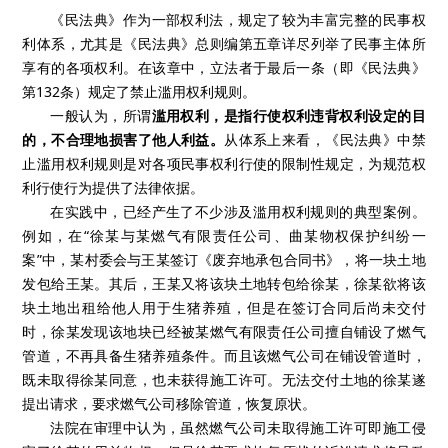
《民法典》作为一部权利法，规定了较为丰富完整的民事权
利体系，尤其是《民法典》总则编第五章详尽列举了民事主体所
享有的各项权利。在该章中，立法者于最后一条（即《民法典》
第
132
条）规定了禁止滥用权利规则。
一般认为，所谓
滥用权利，是指行使权利违背权利设定的目
的，不合理地损害了他人利益。
从体系上来看，《民法典》中禁
止滥用权利规则是对各项民事权利行使的限制性规定，为规范权
利行使行为提供了法律依据。
在实践中，已经产生了不少涉及滥用权利规则的典型案例。
例如，在“徐某与某燃气有限责任公司、曲某物权保护纠纷一
案”中，某村委会与王某签订《废弃地承包合同书》，将一块土地
发包给王某。其后，王某又将该块土地转包给徐某，徐某欲将该
块土地出租给他人用于生猪养殖，但是在签订合同后尚未交付
时，徐某发现该地块已经被某燃气有限责任公司擅自铺设了燃气
管道，不再具备生猪养殖条件。而且该燃气公司在铺设管道时，
既未取得徐某同意，也未获得施工许可。无法交付土地的徐某遂
提出请求，要求燃气公司移除管道，恢复原状。
法院在审理中认为，虽然燃气公司未取得施工许可即施工侵