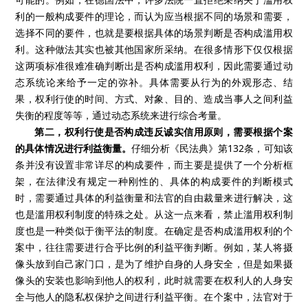
利的一般构成要件的理论，而认为应当根据不同的场景和需要，
选择不同的要件，也就是要根据具体的场景判断是否构成滥用权
利。这种做法其实也被其他国家所采纳。在很多情形下仅仅根据
这两项标准很难准确判断出是否构成滥用权利，因此需要通过动
态系统论来给予一定的弥补。具体需要从行为的外观形态、结
果，权利行使的时间、方式、对象、目的、造成当事人之间利益
失衡的程度等等，通过动态系统来进行综合考量。
第二，权利行使是否构成违反诚实信用原则，需要根据个案
的具体情况进行利益衡量。
仔细分析《民法典》第
132
条，可知该
条并没有设置非常详尽的构成要件，而主要是提供了一个分析框
架，在法律没有规定一种刚性的、具体的构成要件的判断模式
时，需要通过具体的利益衡量和法官的自由裁量来进行解决，这
也是滥用权利制度的特殊之处。从这一点来看，禁止滥用权利制
度也是一种类似于衡平法的制度。在确定是否构成滥用权利的个
案中，往往需要进行合乎比例的利益平衡判断。例如，某人将摄
像头放到自己家门口，是为了维护自身的人身安全，但是如果摄
像头的安装也影响到他人的权利，此时就需要在权利人的人身安
全与他人的隐私权保护之间进行利益平衡。在个案中，法官对于