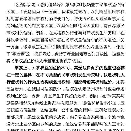
之所以认定《总则编解释》第
3
条第
1
款涵盖了民事权益位阶
因素，主要是因为：一方面，从该规定来看，在判断滥用民事权
利时需要考虑民事权利的行使目的、行使方式以及造成当事人之
间利益失衡的程度等因素，在具体判断这些因素时，需要考虑民
事权利的位阶。例如，在人格权的行使与财产权发生冲突时，在
解决争议时，就应当考虑二者在民事权益位阶中的不同地位。另
一方面，该条规定在列举判断滥用民事权利的考量因素时，使用
了“等因素”这一兜底表述，保持了考量因素范围的开放性，这也为
将民事权益位阶纳入考量范围提供了依据。
事实上，民事权益的位阶不同，其受法律保护的程度也会存
在一定的差异，在不同类型的民事权利发生冲突时，认定权利人
行使权利的行为是否构成滥用权利，理应考虑其权利位阶。
尤其
应当看到，在我国司法实践中，法院在认定滥用权利时也会考虑
权利位阶这一因素，并且产生了良好的效果。例如，在“尚某某与
励某某相邻关系纠纷上诉案”中法院认为，“原告和被告系邻居，应
当按照方便生活、团结互助、公平合理的精神，正确处理双方的
相邻关系。虽然被告系鸽协成员，鸽子养在自家阁楼，宁波市也
没有禁止在小区内养鸽的规定，但被告养鸽不能影响他人正常的
生活环境和居住安宁。被告的养鸽权利与他人正常的生活居住权