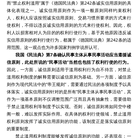
而“禁止权利滥用”属于《德国民法典》第
242
条诚实信用原则的具
体化表现之一。诚实信用原则作为一项一般原则同样约束权利
人，权利人应该按照诚实信用原则、交易习惯所要求的方式来行
使权利，不得以违反诚实信用原则的方式来行使权利。因此，权
利人以损害相对人为目的的权利行使行为，基于其他原因违反诚
实信用原则的权利行使行为，都属于《德国民法典》第
242
条的适
用范围。这一观点也为许多国家判例学说所认可。
我国《民法典》第
7
条确认民事主体从事民事活动应当遵循诚
信原则，此处所说的“民事活动”当然也包括了权利行使的行为。
因此，一方面，诚信原则适用于滥用权利行为自不待言，对禁止
滥用权利制度的解释需要以诚信原则为基础。另一方面，诚信原
则作为现代民法中的“帝王规则”，需要通过民法的各项制度予以具
体落实，诚实信用原则针对的是所有“民事主体从事民事活动”，其
作为一项基本原则不仅调整范围广泛而且具有抽象性，需要借助
于禁止滥用权利等制度予以实现。否则，诚信原则将如同空中楼
阁一般，难以发挥实际作用。在具体的权利行使领域，禁止滥用
权利原则发挥了诚实信用原则的功能，该制度正是落实诚信原则
的重要制度。
禁止滥用权利制度能够发挥诚信原则的功能，还表现在：一