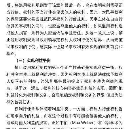
后，将滥用权利规则置于该章的最后一条，旨在表明权利需要正
当行使。权利的不当行使会侵害他人的权利，因此，对民事权利
的保障还要求妥当规范民事权利的行使规则。民事主体在自由行
使其民事权利的同时，也应当尊重他人的权利，如果滥用权利造
成他人损害，则行为人应当依法承担责任。从这一意义上说，禁
止滥用权利规则可以明确界定权利人权利行使的边界，从而规范
民事权利的行使，这实际上也是民事权利有效实现的重要前提和
基础。
（三）实现利益平衡
禁止滥用权利制度的第三个正当性基础是实现利益平衡。权
利冲突本质上就是利益冲突，因为权利本质上就是法律赋予权利
人所享有的利益，边沁和耶林最初提出了权利本质为利益的观
点。基于这一观点，权利的核心内容必然是利益的实现，因而“把
利益转化为权利和义务，合理地确定权利和义务的界限”便成为法
律的首要任务。
权利行使常常伴随着利益冲突，一方面，权利人行使权利旨
在追求自身的利益，而在这个过程中有可能会侵害他人的权利，
造成对他人利益的损害。正如韦伯（
Max Weber
）在《以学术为