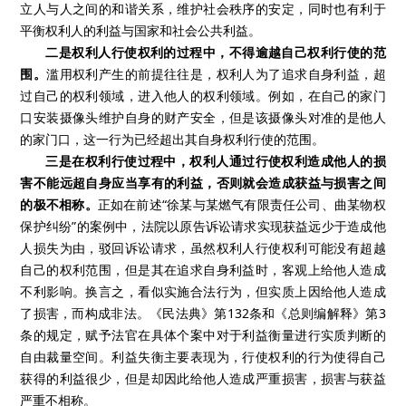
立人与人之间的和谐关系，维护社会秩序的安定，同时也有利于
平衡权利人的利益与国家和社会公共利益。
二是权利人行使权利的过程中，不得逾越自己权利行使的范
围。
滥用权利产生的前提往往是，权利人为了追求自身利益，超
过自己的权利领域，进入他人的权利领域。例如，在自己的家门
口安装摄像头维护自身的财产安全，但是该摄像头对准的是他人
的家门口，这一行为已经超出其自身权利行使的范围。
三是在权利行使过程中，权利人通过行使权利造成他人的损
害不能远超自身应当享有的利益，否则就会造成获益与损害之间
的极不相称。
正如在前述“徐某与某燃气有限责任公司、曲某物权
保护纠纷”的案例中，法院以原告诉讼请求实现获益远少于造成他
人损失为由，驳回诉讼请求，虽然权利人行使权利可能没有超越
自己的权利范围，但是其在追求自身利益时，客观上给他人造成
不利影响。换言之，看似实施合法行为，但实质上因给他人造成
了损害，而构成非法。《民法典》第
132
条和《总则编解释》第
3
条的规定，赋予法官在具体个案中对于利益衡量进行实质判断的
自由裁量空间。利益失衡主要表现为，行使权利的行为使得自己
获得的利益很少，但是却因此给他人造成严重损害，损害与获益
严重不相称。