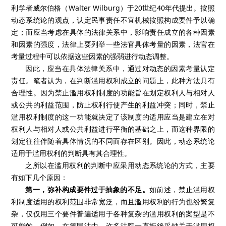
利学者威尔伯格（
Walter Wilburg
）于
20
世纪
40
年代提出。按照
动态系统论的观点，认定民事责任不宜机械按照构成要件予以确
定；而应当考虑在具体的法律关系中，影响责任成立的各种因素
和因素的强度，法律上要列举一些法官具体考量的因素，法官在
考量过程中可以依据这些因素的强弱进行动态调整。
因此，应当在具体法律关系中，通过对动态的因素考量认定
责任。笔者认为，在判断滥用权利成立的问题上，此种方法具有
合理性。因为禁止滥用权利制度的功能旨在划定权利人与相对人
或公共的利益范围，防止权利行使产生的利益冲突；同时，禁止
滥用权利制度的这一功能就决定了该制度的适用应当是建立在对
权利人与相对人或公共利益进行平衡的基础之上，而这种界限的
划定往往伴随着具体情况的不同而存在区别。因此，动态系统论
适用于滥用权利的判断具有其合理性。
之所以在滥用权利的判断中应采用动态系统论的方式，主要
有如下几个原因：
第一，弥补构成要件过于抽象的不足。
如前述，禁止滥用权
利制度适用的权利范围非常宽泛，而且滥用权利的行为也纷繁复
杂，仅仅用三个要件普遍适用于各种复杂的滥用权利的案型是不
可能的。例如，在德国法中，许多法院一直拒绝采纳关于滥用权