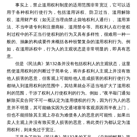
事实上，禁止滥用权利制度的适用范围非常宽泛，它可以适
用于各种权利行使行为，包括滥用诉权、防卫过当、滥用解除
权、滥用财产权（如无正当理由禁止袋地权利人通行）、滥用算
法、不当申请专利和注册商标、滥用禁令等。而权利人在行使权
利过程中的不正当行使权利的行为又具有多样性，很难用一种一
般的、抽象的构成要件来概括各种纷繁复杂的滥用权利行为。例
如，在滥用诉权中，行为人的主观状态是非常明显的，即具有恶
意。
但是《民法典》第
132
条并没有包括权利人的主观状态，这显
然使滥用权利的判断过于简单化，将许多权利人主观上并没有致
他人损害的恶意，但客观上可能给他人造成损害的权利行使行为
都纳入到滥用权利的范围中，其结果就会不适当地扩大了滥用权
利的范围，干涉了权利人行使权利的行为。例如，“夜半敲门通知
解除买卖合同”不可一概认定为滥用债权的行为，因为行为人的恶
意并不明显，其可能确实因为交通堵塞等客观原因而半夜上门，
但也不能排除其主观上存在为难债务人的恶意的可能性，如果出
卖人主观上并没有致买受人损害的恶意，将此类行为都认定为滥
用权利，则未免过于宽泛。
正是为了弥补《民法典》第
132
条的不足，《总则编解释》第