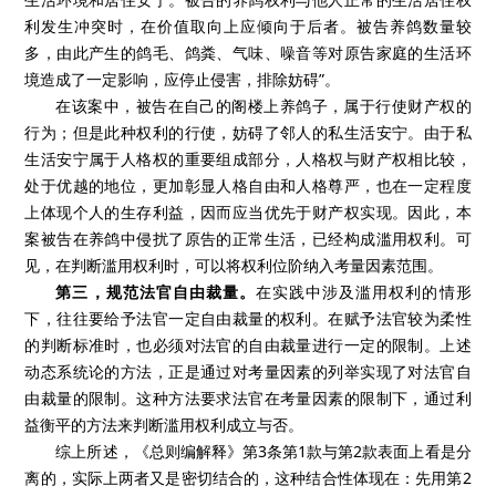
利发生冲突时，在价值取向上应倾向于后者。被告养鸽数量较
多，由此产生的鸽毛、鸽粪、气味、噪音等对原告家庭的生活环
境造成了一定影响，应停止侵害，排除妨碍”。
在该案中，被告在自己的阁楼上养鸽子，属于行使财产权的
行为；但是此种权利的行使，妨碍了邻人的私生活安宁。由于私
生活安宁属于人格权的重要组成部分，人格权与财产权相比较，
处于优越的地位，更加彰显人格自由和人格尊严，也在一定程度
上体现个人的生存利益，因而应当优先于财产权实现。因此，本
案被告在养鸽中侵扰了原告的正常生活，已经构成滥用权利。可
见，在判断滥用权利时，可以将权利位阶纳入考量因素范围。
第三，规范法官自由裁量。
在实践中涉及滥用权利的情形
下，往往要给予法官一定自由裁量的权利。在赋予法官较为柔性
的判断标准时，也必须对法官的自由裁量进行一定的限制。上述
动态系统论的方法，正是通过对考量因素的列举实现了对法官自
由裁量的限制。这种方法要求法官在考量因素的限制下，通过利
益衡平的方法来判断滥用权利成立与否。
综上所述，《总则编解释》第
3
条第
1
款与第
2
款表面上看是分
离的，实际上两者又是密切结合的，这种结合性体现在：先用第
2