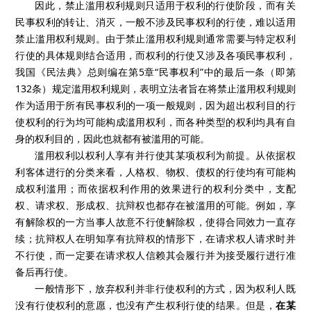
因此，禁止滥用权利规则只适用于权利的行使阶段，而有关
民事权利的转让、消灭，一般不涉及民事权利的行使，难以适用
禁止滥用权利规则。由于禁止滥用权利规则通常需要与特定权利
行使的具体规则结合适用，而权利的行使又涉及各项民事权利，
我国《民法典》总则编在第
5
章“民事权利”中的最后一条（即第
132
条）规定滥用权利规则，表明立法者旨在将禁止滥用权利规则
作为适用于所有民事权利的一项一般规则，因为超出权利目的行
使权利的行为均可能构成滥用权利，而各种类型的权利均具有自
身的权利目的，因此也就都有被滥用的可能。
滥用权利以权利人享有并行使其某项权利为前提。从依据权
利客体进行的分类来看，人格权、物权、债权的行使均有可能构
成权利滥用；而依据权利作用的效果进行的权利分类中，支配
权、请求权、形成权、抗辩权也都存在被滥用的可能。例如，享
有解除权的一方当事人故意不行使解除权，使得合同效力一直存
续；抗辩权人在明知享有抗辩权的情形下，在请求权人请求时并
不行使，而一定要在请求权人信赖其会履行并为接受履行进行准
备后再行使。
一般情形下，放弃权利并非行使权利的方式，因为权利人既
没有行使权利的意愿，也没有产生权利行使的结果。但是，
在某