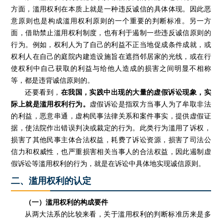
方面，滥用权利在本质上就是一种违反诚信的具体体现。因此恶
意原则也是构成滥用权利原则的一个重要的判断标准。另一方
面，借助禁止滥用权利制度，也有利于遏制一些违反诚信原则的
行为。例如，权利人为了自己的利益不正当地促成条件成就，或
权利人在自己的庭院内建造设施旨在遮挡邻居家的光线，或在行
使权利中自己获取的利益与给他人造成的损害之间明显不相称
等，都是违背诚信原则的。
还要看到，
在我国，实践中出现的大量的虚假诉讼现象，实
际上就是滥用权利行为。
虚假诉讼是指双方当事人为了牟取非法
的利益，恶意串通，虚构民事法律关系和案件事实，提供虚假证
据，使法院作出错误判决或裁定的行为。此类行为滥用了诉权，
损害了其他民事主体合法权益，耗费了诉讼资源，损害了司法公
信力和权威性，也严重损害相关当事人的合法权益，因此遏制虚
假诉讼等滥用权利的行为，就是在诉讼中具体地实现诚信原则。
二、滥用权利的认定
（一）滥用权利的构成要件
从两大法系的比较来看，关于滥用权利的判断标准历来是多