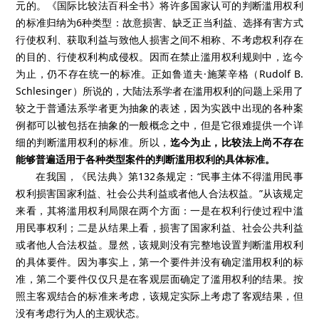
元的。《国际比较法百科全书》将许多国家认可的判断滥用权利
的标准归纳为
6
种类型：故意损害、缺乏正当利益、选择有害方式
行使权利、获取利益与致他人损害之间不相称、不考虑权利存在
的目的、行使权利构成侵权。因而在禁止滥用权利规则中，迄今
为止，仍不存在统一的标准。正如鲁道夫·施莱辛格（
Rudolf B.
Schlesinger
）所说的，大陆法系学者在滥用权利的问题上采用了
较之于普通法系学者更为抽象的表述，因为实践中出现的各种案
例都可以被包括在抽象的一般概念之中，但是它很难提供一个详
细的判断滥用权利的标准。所以，
迄今为止，比较法上尚不存在
能够普遍适用于各种类型案件的判断滥用权利的具体标准。
在我国，《民法典》第
132
条规定：“民事主体不得滥用民事
权利损害国家利益、社会公共利益或者他人合法权益。”从该规定
来看，其将滥用权利局限在两个方面：一是在权利行使过程中滥
用民事权利；二是从结果上看，损害了国家利益、社会公共利益
或者他人合法权益。显然，该规则没有完整地设置判断滥用权利
的具体要件。因为事实上，第一个要件并没有确定滥用权利的标
准，第二个要件仅仅只是在客观层面确定了滥用权利的结果。按
照主客观结合的标准来考虑，该规定实际上考虑了客观结果，但
没有考虑行为人的主观状态。