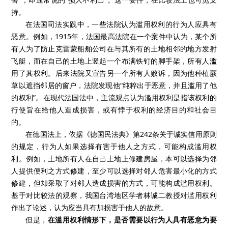
持。
在法国司法实践中，一些法院认为滥用权利的行为人应具有
恶意。例如，
1915
年，法国最高法院在一个案件中认为，某个所
有人为了防止克雷蒙船舶公司在与其所有的土地相邻的地方发射
飞艇，而在自己的土地上竖起一个布满铁钉的脚手架，所有人滥
用了其权利。后来法院又宣告另一个所有人败诉，因为他种植蕨
草以遮挡邻居的窗户，法院发现他“纯粹出于恶意，并且滥用了他
的权利”。在现代法国法中，主流观点认为滥用权利是指该权利的
行使旨在给他人造成损害，或有悖于权利的经济目的和社会目
的。
在德国法上，依据《德国民法典》第
242
条关于诚实信用原则
的规定，行为人如果选择有害于他人之方式，可能构成滥用权
利。例如，土地所有人在自己土地上修建房屋，本可以选择为邻
人提供便利之方式修建，至少可以选择对邻人危害最小化的方式
修建，但却采取了对邻人造成损害的方式，可能构成滥用权利。
基于对比较法的观察，我国台湾地区学者林诚二教授对滥用权利
作出了论述，认为应当具有加损害于他人的故意。
但是，
在滥用权利情形下，是否需要以行为人具有恶意为要