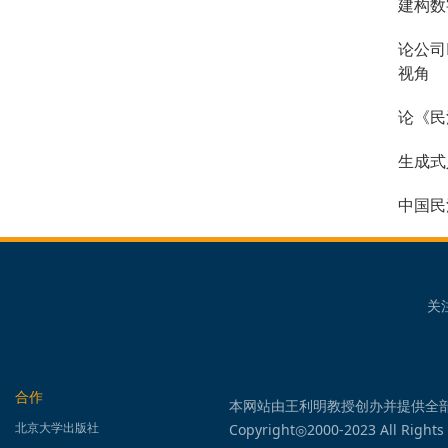
建构数
论公司
视角
论《民
生成式
中国民
关
合作
本网站由王利明教授创办并提供全
北京大学出版社
Copyright◎2000-2023 All Rights