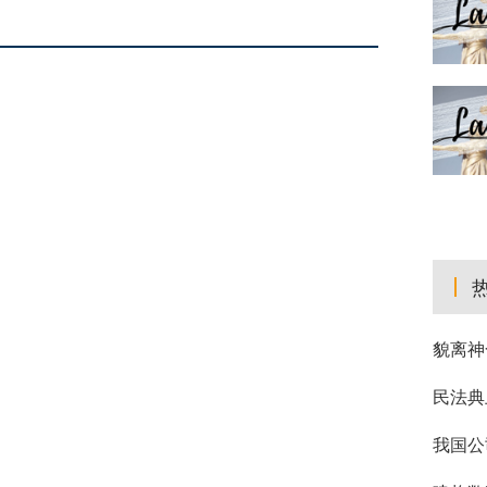
貌离神
民法典
我国公