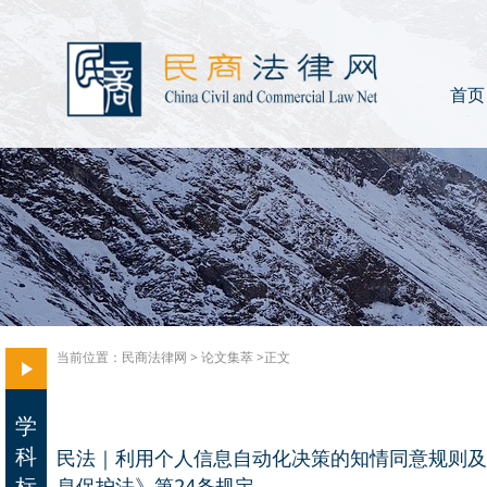
首页
当前位置：
民商法律网
>
论文集萃
>正文
学
科
民法｜利用个人信息自动化决策的知情同意规则及
标
息保护法》第24条规定