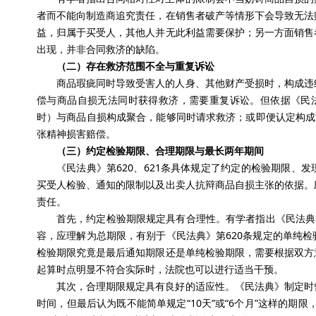
者而不能向制造商追究责任，在销售者破产等情形下会导致无法
益，归属于买受人，其他人并无此利益需要保护；另一方面销售
出现，并非合同救济的缺陷。
（二）存在救济范围不全与重复诉讼
商品瑕疵同时导致受害人的人身、其他财产受损时，构成违
偿与商品自损无法同时获得救济，需要重复诉讼。但依据《民法
时）与商品自损构成聚合，能够同时请求救济；或即便认定构成
张精神损害赔偿。
（三）约定检验期限、合理期限与最长两年期间
《民法典》第620、621条具体规定了约定的检验期限、
买受人检验、通知的限制以及出卖人抗辩商品自损主张的依据。
责任。
首先，约定检验期限规定具有合理性。有学者指出《民法典
容，应理解为总期限，有别于《民法典》第620条规定的单纯
检验期限究竟是最后通知期限还是单纯检验期限，需要根据双方
起算时点明显不符合实际时，法院也可以进行适当干预。
其次，合理期限规定具有良好的适应性。《民法典》制定时
时间，但最后认为既不能简单规定“10天”或“6个月”这样的期