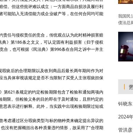
赔偿。但这些批评难以成立：一方面商品自损涉及履行利
者可能陷入无清偿能力或企业破产等，在任何合同均可能
我国民
债法总
约责任与侵权责任的竞合，传统观点认为此时精神损害赔
典》第186条之文义，可认定固有利益损害（归于侵权
竞合，也可根据《民法典》第996条在合同之诉中一并主
发现瑕疵后的合理期限以及收到商品后最长两年期间作为对
应当具体审视该规定是否不当限制了买受人主张瑕疵担保
》第621条规定的约定检验期限包含了检验和通知两项内
检验期限。但检验义务的目的即在于及时通知，且所约定的
钭晓东
意思表示进行解释。此外，当实践中出现检验期限过短或
202
曾考虑通过区分瑕疵类型与标的物种类来确定提出异议的
限，也没有把握概括出各种质量违约情形，故采用了“合理期
管洪彦