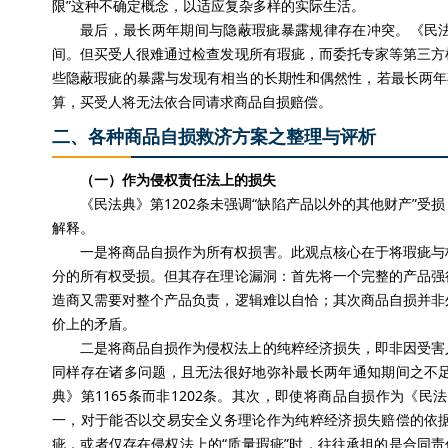
限”这种不确定概念，以适应复杂多样的实际生活。
最后，最长两年期间与隐蔽瑕疵暴露规律存在冲突。《民
间。但买受人很难通过检查发现所有瑕疵，而委托专家等第三方
些隐蔽瑕疵的暴露与发现有相当的长期性和偶然性，若最长两年
算，买受人将无法依合同请求商品自损赔偿。
二、各种商品自损救济方案之整理与评析
（一）作为侵权责任法上的损失
《民法典》第1202条未强调“缺陷产品以外的其他财产”
解释。
一是将商品自损作为所有权损害。此观点核心在于将瑕疵与
分的所有权受损。但其存在理论漏洞：首先将一个完整的产品强
造商又需要对整个产品负责，逻辑难以自恰；其次商品自损并非
价上的矛盾。
二是将商品自损作为侵权法上的纯粹经济损失，即非因受害
同样存在诸多问题，且无法很好地弥补最长两年通知期间之不
典》第1165条而非1202条。其次，即使将商品自损作为《民
一，对于能否以交易安全义务理论作为纯粹经济损失赔偿的依
疵，或者仅存在侵权法上的“质量瑕疵”时，往往承担的是合同责