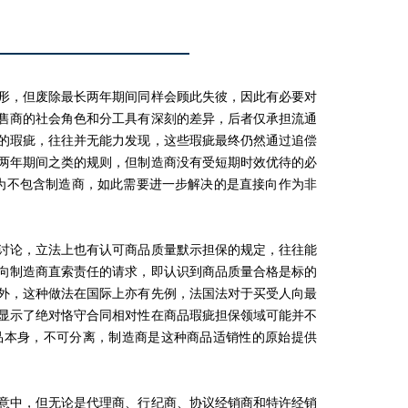
形，但废除最长两年期间同样会顾此失彼，因此有必要对
售商的社会角色和分工具有深刻的差异，后者仅承担流通
的瑕疵，往往并无能力发现，这些瑕疵最终仍然通过追偿
两年期间之类的规则，但制造商没有受短期时效优待的必
释为不包含制造商，如此需要进一步解决的是直接向作为非
讨论，立法上也有认可商品质量默示担保的规定，往往能
向制造商直索责任的请求，即认识到商品质量合格是标的
外，这种做法在国际上亦有先例，法国法对于买受人向最
显示了绝对恪守合同相对性在商品瑕疵担保领域可能并不
品本身，不可分离，制造商是这种商品适销性的原始提供
意中，但无论是代理商、行纪商、协议经销商和特许经销