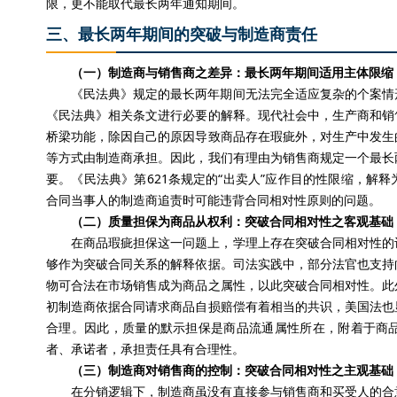
限，更不能取代最长两年通知期间。
三、最长两年期间的突破与制造商责任
（一）制造商与销售商之差异：最长两年期间适用主体限缩
《民法典》规定的最长两年期间无法完全适应复杂的个案情
《民法典》相关条文进行必要的解释。现代社会中，生产商和销
桥梁功能，除因自己的原因导致商品存在瑕疵外，对生产中发生
等方式由制造商承担。因此，我们有理由为销售商规定一个最长
要。《民法典》第621条规定的“出卖人”应作目的性限缩，解
合同当事人的制造商追责时可能违背合同相对性原则的问题。
（二）质量担保为商品从权利：突破合同相对性之客观基础
在商品瑕疵担保这一问题上，学理上存在突破合同相对性的
够作为突破合同关系的解释依据。司法实践中，部分法官也支持
物可合法在市场销售成为商品之属性，以此突破合同相对性。此
初制造商依据合同请求商品自损赔偿有着相当的共识，美国法也
合理。因此，质量的默示担保是商品流通属性所在，附着于商
者、承诺者，承担责任具有合理性。
（三）制造商对销售商的控制：突破合同相对性之主观基础
在分销逻辑下，制造商虽没有直接参与销售商和买受人的合