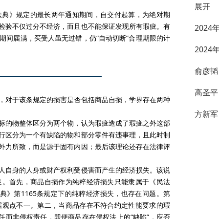
展开
法典》规定的最长两年通知期间，自交付起算，为绝对期
检验不仅过分不经济，而且也不能保证发现所有瑕疵。有
202
期间届满，买受人虽无过错，仍“自动切断”合理期限的计
202
俞彦韬
高圣平
受损，对于该条规定的损害是否包括商品自损，学界存在两种
方新军
标的物整体区分为两个物，认为瑕疵造成了瑕疵之外这部
行区分为一个有缺陷的物和部分零件有违事理，且此时制
外力所致，而是源于固有内因；最后该理论还存在法律评
人自身的人身或财产权利受侵害而产生的经济损失。该说
足。首先，商品自损作为纯粹经济损失只能隶属于《民法
法典》第1165条规定下的纯粹经济损失，也存在问题。第
据观点不一。第二，当商品存在不符合约定性能要求的瑕
任而非侵权责任，即便商品存在侵权法上的“缺陷”，应否