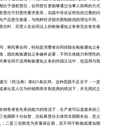
相比于侵权责任，合同责任更能够通过当事人协商的方式
权责任可归责性要求更高，实践中存在证明负担过重的问
向产品责任靠拢，与纯粹经济损失限制赔偿的理论不符。
责任时，买受人在合同法上的检验通知义务将完全丧失规
同，将民事合同，特别是消费者合同排除在检验通知义务
衡，因此检验通知义务确有必要，不同主体能力和理性的
民事合同不适用检验通知义务的外国立法中，也适用与我
援引《民法典》第621条抗辩。这种思路不足在于：一是
或者出卖人仅为经销商而非制造商的情况下，并无用武之
在销售者丧失承担能力的情况下，生产者可以直接承担三
三包期限十分短暂，仅拓展责任主体而非期限长短，意义
人；二是三包期意为质量保证期，其不同于检验或通知期