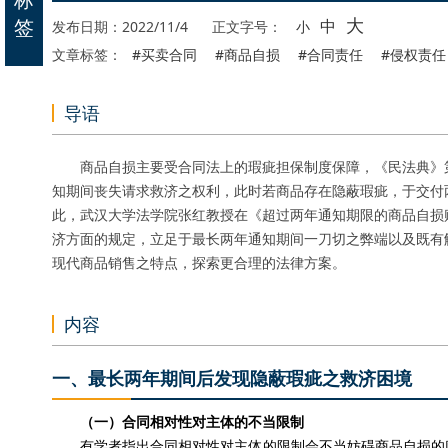
大
签
中
发布日期：2022/11/4
正文字号：
小
文章标签：
#买卖合同
#商品自损
#合同责任
#侵权责任
导语
商品自损主要受合同法上的瑕疵担保制度保障，《民法典》第6
知期间丧失请求救济之权利，此时若商品存在隐蔽瑕疵，于交付
此，武汉大学法学院张红教授在《超过两年通知期限的商品自损
济方面的规定，立足于最长两年通知期间一刀切之弊端以及既有
现代商品销售之特点，探索更合理的法律方案。
内容
一、最长两年期间后发现隐蔽瑕疵之救济困境
（一）合同相对性对主体的不当限制
有学者指出合同相对性对主体的限制会不当妨碍商品自损的