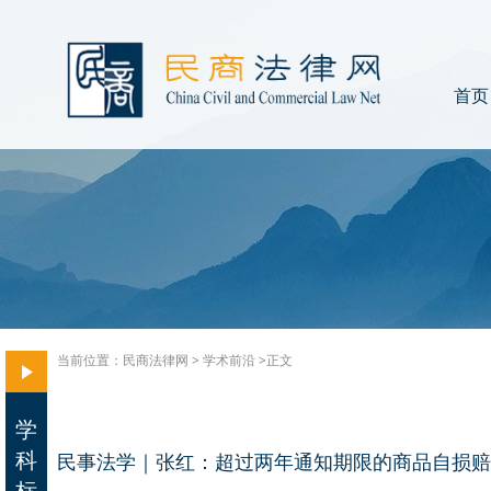
首页
当前位置：
民商法律网
>
学术前沿
>正文
学
科
民事法学｜张红：超过两年通知期限的商品自损赔
标