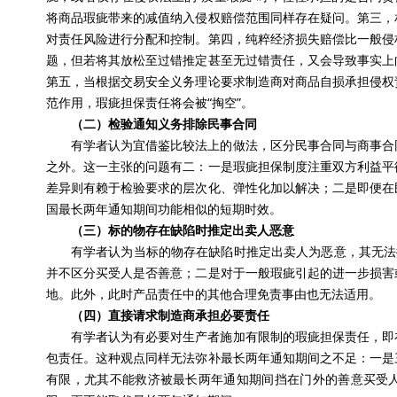
将商品瑕疵带来的减值纳入侵权赔偿范围同样存在疑问。第三，
对责任风险进行分配和控制。第四，纯粹经济损失赔偿比一般侵
题，但若将其放松至过错推定甚至无过错责任，又会导致事实上
第五，当根据交易安全义务理论要求制造商对商品自损承担侵权
范作用，瑕疵担保责任将会被“掏空”。
（二）检验通知义务排除民事合同
有学者认为宜借鉴比较法上的做法，区分民事合同与商事合
之外。这一主张的问题有二：一是瑕疵担保制度注重双方利益平
差异则有赖于检验要求的层次化、弹性化加以解决；二是即便在
国最长两年通知期间功能相似的短期时效。
（三）标的物存在缺陷时推定出卖人恶意
有学者认为当标的物存在缺陷时推定出卖人为恶意，其无法
并不区分买受人是否善意；二是对于一般瑕疵引起的进一步损害
地。此外，此时产品责任中的其他合理免责事由也无法适用。
（四）直接请求制造商承担必要责任
有学者认为有必要对生产者施加有限制的瑕疵担保责任，即
包责任。这种观点同样无法弥补最长两年通知期间之不足：一是
有限，尤其不能救济被最长两年通知期间挡在门外的善意买受