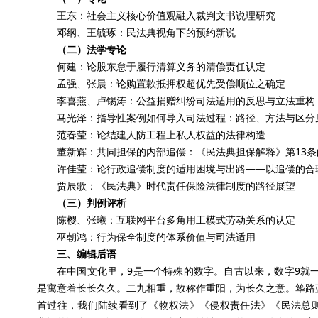
王东：社会主义核心价值观融入裁判文书说理研究
邓纲、王毓琢：民法典视角下的预约新说
（二）法学专论
何建：论股东怠于履行清算义务的清偿责任认定
孟强、张晨：论购置款抵押权超优先受偿顺位之确定
李喜燕、卢锡涛：公益捐赠纠纷司法适用的反思与立法重构
马光泽：指导性案例如何导入司法过程：路径、方法与区分
范春莹：论结建人防工程上私人权益的法律构造
董新辉：共同担保的内部追偿：《民法典担保解释》第13
许佳莹：论行政追偿制度的适用困境与出路——以追偿的合
贾辰歌：《民法典》时代责任保险法律制度的路径展望
（三）判例评析
陈樱、张曦：互联网平台多角用工模式劳动关系的认定
巫朝鸿：行为保全制度的体系价值与司法适用
三、编辑后语
在中国文化里，9是一个特殊的数字。自古以来，数字9就一
是寓意着长长久久。二九相重，故称作重阳，为长久之意。筚路
首过往，我们陆续看到了《物权法》《侵权责任法》《民法总