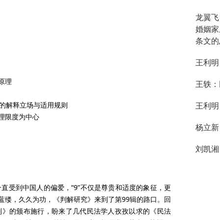
龙翼飞
婚姻家
条文的
王利明
原理
王轶：
条的解释立场与适用规则
王利明
理限度为中心
杨立新
刘凯湘
直受到中国人的偏爱，“9”不仅是尊贵和适度的象征，更
蓝缕，久久为功，《判解研究》来到了第99辑的路口。回
则》的颁布施行，盼来了几代民法学人孜孜以求的《民法