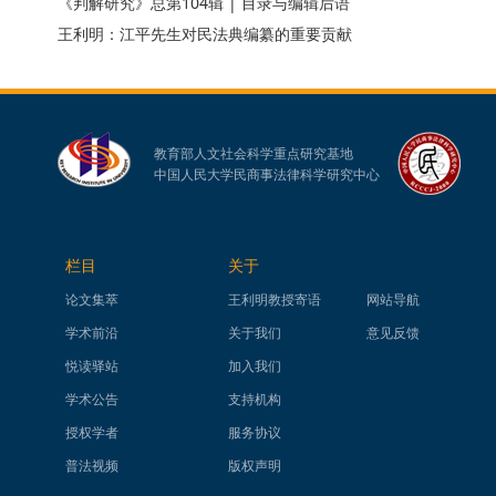
《判解研究》总第104辑 | 目录与编辑后语
王利明：江平先生对民法典编纂的重要贡献
教育部人文社会科学重点研究基地
中国人民大学民商事法律科学研究中心
栏目
关于
论文集萃
王利明教授寄语
网站导航
学术前沿
关于我们
意见反馈
悦读驿站
加入我们
学术公告
支持机构
授权学者
服务协议
普法视频
版权声明