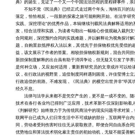
典》的诞生，见证了一个又一个中国法治历程的里程碑事件，亲
不知不觉《民法典》已经正式走过两个年头，海纳百川的法
落定，恰恰相反，一段新的探索之旅可能刚刚开始。在法学研究
实践、深挖理论”的优秀作品，本辑继续刊载民法典解释适用的
发，结合法理和实践，为读者勾勒出一幅核心价值观融入裁判文
合同规则，深挖预约合同的实践难题，并以解释论为视角探讨解
题，自购置款抵押权入法以来，其优先于担保物权优先受偿的
益，该文展示了作者的答案。相较担保物权新规则，混合共同担
新担保制度解释的出台虽有助于消弭争论，但无疑又引发了学界
是何种立场，又应如何适用，董新辉研究员的文章或许可以给
议，在行政法的视野里，追偿制度同样遇到困境，许佳莹博士立
行政追偿的前路。不难发现，《民法典》的横空出世并非“毕其
经久不息。
法律与法学从来都不是凭空产生的，更不是一成不变的。随
技术在各行各业均已得到广泛应用，技术革新不仅深刻影响着
《判解研究》始终致力于为传统民商法中的现实问题寻求对策，
联网平台已成为人们日常生活中不可或缺的部分，互联网平台内
同，劳动者受到伤害时往往无从获取救济。即便合同自由系合同
优势地位和算法技术弱化雇主责任的初始动机，无疑不能妥善解