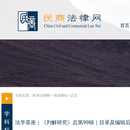
首页
当前位置：
民商法律网
>
悦读驿站
>正文
学
科
法学茶座｜《判解研究》总第99辑｜目录及编辑
标