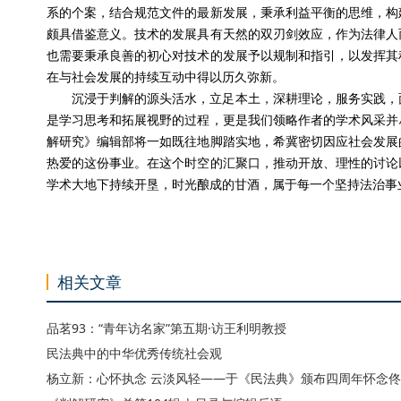
系的个案，结合规范文件的最新发展，秉承利益平衡的思维，构
颇具借鉴意义。技术的发展具有天然的双刃剑效应，作为法律人
也需要秉承良善的初心对技术的发展予以规制和指引，以发挥其
在与社会发展的持续互动中得以历久弥新。
沉浸于判解的源头活水，立足本土，深耕理论，服务实践，
是学习思考和拓展视野的过程，更是我们领略作者的学术风采并
解研究》编辑部将一如既往地脚踏实地，希冀密切因应社会发展
热爱的这份事业。在这个时空的汇聚口，推动开放、理性的讨论
学术大地下持续开垦，时光酿成的甘酒，属于每一个坚持法治事
相关文章
品茗93：“青年访名家”第五期·访王利明教授
民法典中的中华优秀传统社会观
杨立新：心怀执念 云淡风轻——于《民法典》颁布四周年怀念