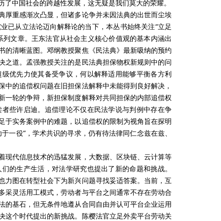
历了中国社会的跨越性发展，这无疑是我们莫大的荣耀。
典厚重感渐次凸显，但诸多论争并未因法典的出世而尘埃
业已从立法论迈向解释论的当下，本丛书始终关注“立足
系列文章。王东法官从社会主义核心价值观的基本内涵出
书的清晰蓝图。邓纲教授聚焦《民法典》最新吸纳的预约
决之道。孟强教授关注的是民法典担保物权新规则中的问
超级优先力使其备受争议，何以解释适用能够平衡各方利
保中的追偿权问题在旧担保法解释中未能得到良好解决，
新一轮的争辩，新担保制度解释对共同担保的内部追偿权
读者些许启迪。追偿理论不仅在民法学说与判例中存在争
足于实务案例中的难题，以追偿权的限制为视角旨在探明
功于一役”，学术共识的寻求，仍有待法律同仁念兹在兹、
着现代信息技术的迅猛发展，大数据、区块链、云计算等
人们的生产生活，对法学研究也提出了新的命题和挑战。
也力图在转型社会下为新兴问题寻找妥适答案。当前，互
多采灵活用工模式，劳动者与平台之间通常不存在劳动合
法的基石，但无条件地遵从合同自由并认可平台企业运用
决这个时代提出的新挑战。陈樱法官立足外卖平台劳动关