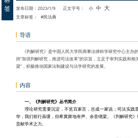
大
签
中
发布日期：2023/1/9
正文字号：
小
文章标签：
#民法典
导语
《判解研究》是中国人民大学民商事法律科学研究中心主办的
持“加强判解研究，推进司法改革”的宗旨，立足于审判实践和相
梁”，积极推动国家法制建设与法学研究的发展。
内容
一、《判解研究》丛书简介
理论研究需要沉淀，不览百家言，岂成一家说；司法实践
华，我们前行虽缓，但希冀掷地有声、余音绕梁。《判解研究》
贡献学术之力。