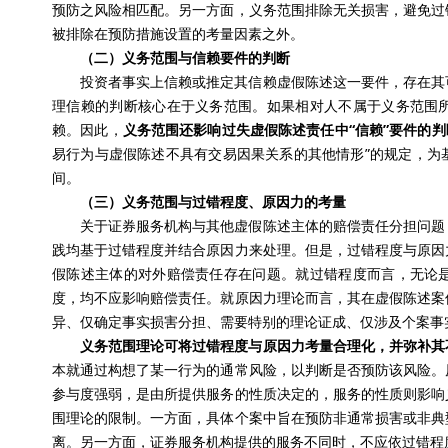
预防之风险相匹配。另一方面，义务范围排除无关损害，避免过
被排除在预防措施设置的考量因素之外。
（二）义务范围与信赖要件的判断
投资者事实上信赖或推定其信赖虚假陈述这一要件，存在其
理信赖的判断核心在于义务范围。如果相对人不属于义务范围
赖。因此，
义务范围还影响过失虚假陈述责任中“信赖”要件的判
易行为与虚假陈述不具有交易因果关系的其他情形”的规定，为
间。
（三）义务范围与过错程度、原因力的考量
关于证券服务机构与其他虚假陈述主体的赔偿责任分担问题
践均基于过错程度并结合原因力来处理。但是，过错程度与原因
假陈述主体的对外赔偿责任存在问题。就过错程度而言，无论
度，均不应影响赔偿责任。就原因力理论而言，其在虚假陈述案
异、仅确定事实损害分担、需要特别的理论证成、仅涉及个案事
义务范围理论可将过错程度与原因力考量合理化，并弥补其
本就通过构想了某一行为的通常风险，以判断是否预防该风险。
参与度强弱，是由所提供服务的性质决定的，服务的性质则影响
围理论的限制。一方面，具体个案中旨在预防非通常损害或非典
离。另一方面，证券服务机构提供的服务不同时，不应依过错程