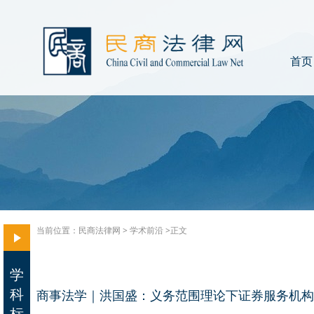
首页
当前位置：
民商法律网
>
学术前沿
>正文
学
科
商事法学｜洪国盛：义务范围理论下证券服务机构
标