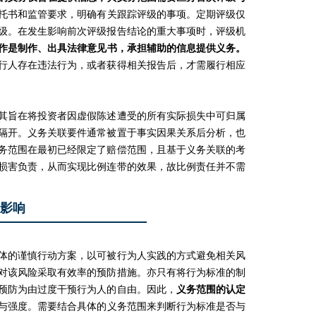
托书和监管要求，明确有关跟踪评级的事项。定期评级仅
级。在发生影响前次评级报告结论的重大事项时，评级机
作是制作、出具法律意见书，承担辅助的信息提供义务。
行人存在违法行为，或者获得相关报告后，才需履行相应
其旨在将投资者因虚假陈述遭受的所有实际损失中可归属
隔开。义务关联要件通常被置于事实因果关系后分析，也
务范围在最初已经限定了赔偿范围，且基于义务关联的考
损害负责，从而实现比例连带的效果，故比例责任并不需
影响
体的谨慎行动方案，以可被行为人实践的方式避免相关风
对该风险采取有效率的预防措施。亦只有将行为标准的制
预防为由过度干预行为人的自由。因此，
义务范围的认定
与强度。需要结合具体的义务范围来判断行为标准是否与