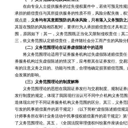
在由专业人士提供服务的过失侵权案件中，若依可预见性规
承担的赔偿责任与其所提供服务的性质不符，风险分配失衡，权
观点是，
义务均有其意图预防的具体风险，只有落入义务预防之
其旨在预防的风险相匹配时，要求行为人承担赔偿责任才具有正
围，原因如下：其一，义务范围既正当化又限制侵权责任；其
三，依义务范围认定赔偿责任，是伴随社会分工而产生的风险分
（二）义务范围理论在证券虚假陈述中的适用
将义务范围理论适用于证券服务机构过失虚假陈述赔偿责任
券服务机构过失虚假陈述的情况下，应考察其在证券发行、交易
有的注意义务之目的、功能与性质，合理地确定损害赔偿范围。
会发展的影响。
（三）义务范围理论的制度解释
义务范围理论的思想在我国证券发行与交易制度、规制证券
发行制度的规定，体现了我国现行法认可不同中介机构义务范围
造体现出对于不同证券服务机构义务范围的区分。其三，义务范
引发的民事赔偿案件的若干规定》（以下简称“虚假陈述赔偿规
计师事务所在审计业务活动中民事侵权赔偿案件的若干规定》第
了义务范围理论。其五，《全国法院审理债权纠纷案件座谈会纪