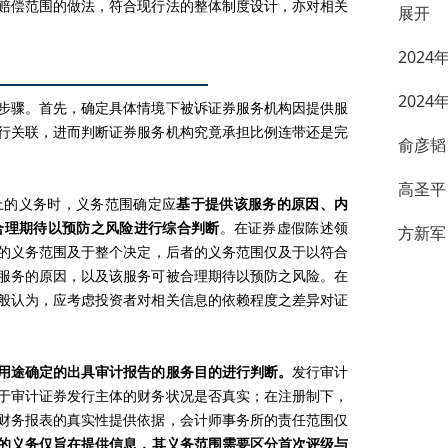
赔偿范围的做法，符合现行法的整体制度设计，亦对相关
展开
202
202
步骤。首先，确定具体情境下被诉证券服务机构因提供服
行关联，进而判断证券服务机构究竟承担比例连带还是完
俞彦韬
高圣平
上的义务时，义务范围确定应
基于提供该服务的原因、内
合理期待以预防之风险进行综合判断
。在证券虚假陈述领
方新军
的义务范围及于整个决定，后者的义务范围仅及于以符合
服务的原因，以及该服务可被合理期待以预防之风险。在
般认为，应考虑投资者对相关信息的依赖程度之差异对证
用途确定的出具审计报告的服务目的进行判断。
发行审计
于审计证券发行主体的财务状况是否真实；在注册制下，
财务报表的真实性提供依据，会计师事务所的责任范围仅
的义务仅旨在提供信息，其义务范围需要区分首次评级与