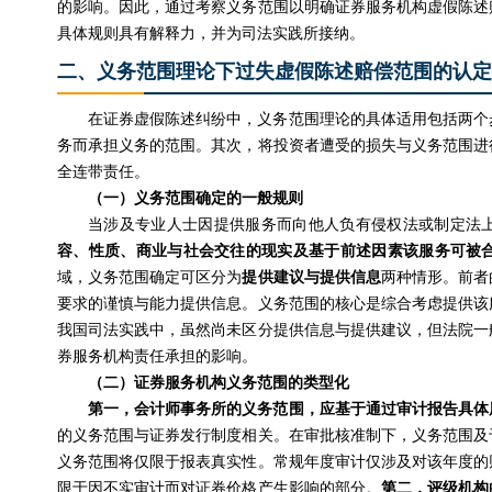
的影响。因此，通过考察义务范围以明确证券服务机构虚假陈述
具体规则具有解释力，并为司法实践所接纳。
二、义务范围理论下过失虚假陈述赔偿范围的认定
在证券虚假陈述纠纷中，义务范围理论的具体适用包括两个
务而承担义务的范围。其次，将投资者遭受的损失与义务范围进
全连带责任。
（一）义务范围确定的一般规则
当涉及专业人士因提供服务而向他人负有侵权法或制定法
容、性质、商业与社会交往的现实及基于前述因素该服务可被
域，义务范围确定可区分为
提供建议与提供信息
两种情形。前者
要求的谨慎与能力提供信息。义务范围的核心是综合考虑提供该
我国司法实践中，虽然尚未区分提供信息与提供建议，但法院一
券服务机构责任承担的影响。
（二）证券服务机构义务范围的类型化
第一，会计师事务所的义务范围，应基于通过审计报告具体
的义务范围与证券发行制度相关。在审批核准制下，义务范围及
义务范围将仅限于报表真实性。常规年度审计仅涉及对该年度的
限于因不实审计而对证券价格产生影响的部分。
第二，评级机构