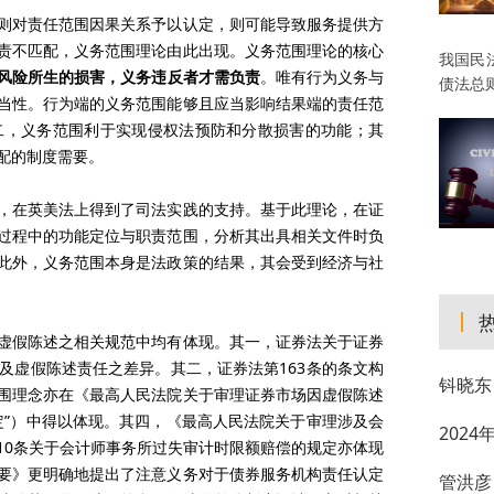
则对责任范围因果关系予以认定，则可能导致服务提供方
责不匹配，义务范围理论由此出现。义务范围理论的核心
我国民
风险所生的损害，义务违反者才需负责
。唯有行为义务与
债法总
当性。行为端的义务范围能够且应当影响结果端的责任范
二，义务范围利于实现侵权法预防和分散损害的功能；其
配的制度需要。
，在英美法上得到了司法实践的支持。基于此理论，在证
过程中的功能定位与职责范围，分析其出具相关文件时负
此外，义务范围本身是法政策的结果，其会受到经济与社
虚假陈述之相关规范中均有体现。其一，证券法关于证券
及虚假陈述责任之差异。其二，证券法第163条的条文构
钭晓东
围理念亦在《最高人民法院关于审理证券市场因虚假陈述
定”）中得以体现。其四，《最高人民法院关于审理涉及会
202
10条关于会计师事务所过失审计时限额赔偿的规定亦体现
要》更明确地提出了注意义务对于债券服务机构责任认定
管洪彦