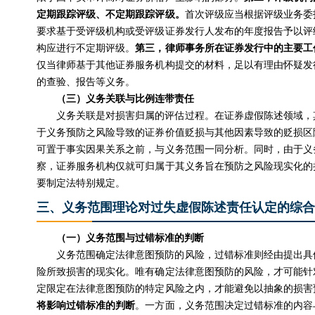
定期跟踪评级、不定期跟踪评级。
首次评级应当根据评级业务委
要求基于受评级机构或受评级证券发行人发布的年度报告予以评
构应进行不定期评级。
第三，律师事务所在证券发行中的主要工
仅当律师基于其他证券服务机构提交的材料，足以有理由怀疑发
的查验、报告等义务。
（三）义务关联与比例连带责任
义务关联是对损害归属的评估过程。在证券虚假陈述领域，
于义务预防之风险导致的证券价值贬损与其他因素导致的贬损区
可置于事实因果关系之前，与义务范围一同分析。同时，由于义
察，证券服务机构仅就可归属于其义务旨在预防之风险现实化的
要制定法特别规定。
三、义务范围理论对过失虚假陈述责任认定的综合
（一）义务范围与过错标准的判断
义务范围确定法律意图预防的风险，过错标准则经由提出具
险所致损害的现实化。唯有确定法律意图预防的风险，才可能针
定限定在法律意图预防的特定风险之内，才能避免以抽象的损害
将影响过错标准的判断
。一方面，义务范围决定过错标准的内容