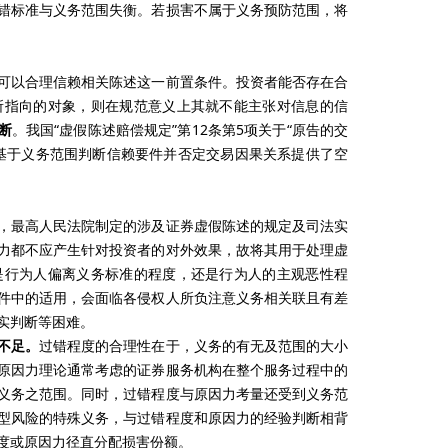
错标准与义务范围失衡。若损害不属于义务预防范围，将
可以合理信赖相关陈述这一前置条件。投资者能否存在合
所指向的对象，则在规范意义上其就不能主张对信息的信
断
。我国“虚假陈述赔偿规定”第12条第5项关于“原告的交
基于义务范围判断信赖要件并否定交易因果关系提供了空
，最高人民法院制定的涉及证券虚假陈述的规定及司法实
力都不应产生针对投资者的对外效果，故将其用于处理虚
是行为人偏离义务标准的程度，还是行为人的主观恶性程
件中的适用，会面临各侵权人所负注意义务相关联且有差
实判断等困难。
不足。
过错程度的合理性在于，义务的有无及范围的大小
原因力理论通常考虑的证券服务机构在整个服务过程中的
义务之范围。同时，过错程度与原因力考量还受到义务范
型风险的特殊义务，与过错程度和原因力的经验判断相背
度或原因力径直分配损害份额。