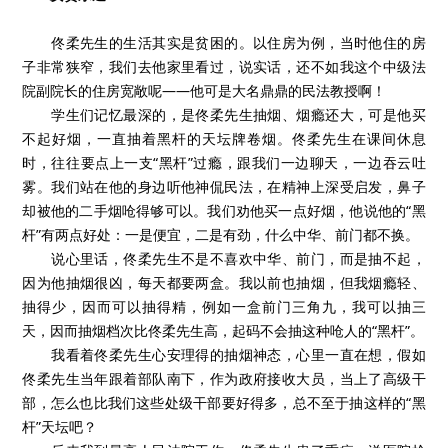
佟柔先生的生活其实是贫困的。以住房为例，当时他住的房
子非常狭窄，我们去他家里看过，说实话，还不如我这个中级法
院副院长的住房宽敞呢——他可是大名鼎鼎的民法教授啊！
学生们记忆最深的，是佟柔先生抽烟、烟瘾还大，可是他买
不起好烟，一直抽着黑杆的天坛牌卷烟。佟柔先生在课间休息
时，往往要点上一支“黑杆”过瘾，跟我们一边聊天，一边吞云吐
雾。我们站在他的身边听他神侃民法，在精神上深受启发，鼻子
却被他的二手烟呛得够可以。我们劝他买一点好烟，他说他的“黑
杆”有两点好处：一是便宜，二是有劲，什么中华、前门都不换。
说心里话，佟柔先生不是不喜欢中华、前门，而是抽不起，
因为他抽烟很凶，每天都要两盒。我以前也抽烟，但我烟瘾轻、
抽得少，因而可以抽得精，例如一盒前门三角九，我可以抽三
天，因而抽烟档次比佟柔先生高，起码不会抽这种呛人的“黑杆”。
我看着佟柔先生心安理得的抽烟神态，心里一直在想，假如
佟柔先生当年跟着部队南下，作为政府接收大员，当上了高级干
部，怎么也比我们这些处级干部要好得多，总不至于抽这样的“黑
杆”天坛吧？