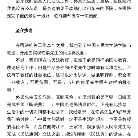
后来我到最高人民法院工作，佟柔先生患了重病，送医院抢
救也没有公车送，是身边的弟子凑钱打出租车去的医院，在医院
走完了他的最后一段路，临终前却没有一句抱怨。
坚守执念
在司法机关工作25年之后，我也到了中国人民大学法学院当
教授，开始去实现佟柔先生的民法典执念。
不过，我们现在当民法教授，虽然干的是同样的民法教育、
理论研究工作，但是生活条件和佟柔先生那时却有天壤之别。不
仅有了较好的社会地位，还可以外出讲课、做兼职律师，都会有
一些收入，不再贫困。可是，当年的佟柔先生哪有这样的机会
啊！
佟柔先生安贫乐道、克勤克俭，心里想着的是有朝一日编纂
完成中国《民法典》，让中国走进民法典时代。正是有此执念，
生活中的一切坎坷都不在话下。我经常想，在佟柔先生69岁离开
我们的时候，心中最大的遗憾一定不是生活的艰辛，也不是教授
的地位不高，而是在他与江平、王家福、魏振瀛四大民法先生等
完成《民法通则》立法之后，却没能看到《民法典》的诞生。在