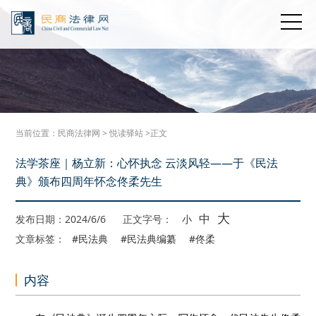
当前位置：
民商法律网
>
悦读驿站
>正文
法学茶座｜杨立新：心怀执念 云淡风轻——于《民法
典》颁布四周年怀念佟柔先生
大
中
发布日期：2024/6/6
正文字号：
小
文章标签：
#民法典
#民法典编纂
#佟柔
内容