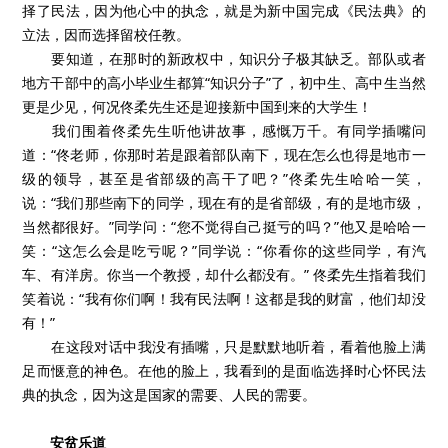
择了民法，因为他心中的执念，就是为新中国完成《民法典》的
立法，因而选择留校任教。
要知道，在那时的新政权中，知识分子极其缺乏。部队或者
地方干部中的高小毕业生都算“知识分子”了，初中生、高中生当然
更是少见，何况佟柔先生还是迎接新中国到来的大学生！
我们围着佟柔先生听他讲故事，感慨万千。有同学插嘴问
道：“佟老师，你那时若是跟着部队南下，现在怎么也得是地市一
级的领导，甚至是省部级的高干了吧？”佟柔先生哈哈一笑，
说：“我们那些南下的同学，现在有的是省部级，有的是地市级，
当然都很好。”同学问：“您不觉得自己挺亏的吗？”他又是哈哈一
笑：“这怎么会是吃亏呢？”同学说：“你看你的这些同学，有汽
车、有洋房。你当一个教授，却什么都没有。” 佟柔先生指着我们
笑着说：“我有你们啊！我有民法啊！这都是我的财富，他们却没
有！”
在这段对话中我没有插嘴，只是默默地听着，看着他脸上满
足而惬意的神色。在他的脸上，我看到的是面临选择时心怀民法
典的执念，因为这是国家的需要、人民的需要。
安贫乐道