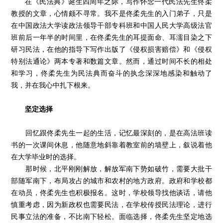
在《民法典》诞生四周年之际，写作怀念一代民法先生佟柔
教授的文章，心情颇不寻常。我不是佟柔先生的入门弟子，只是
在中国政法大学读政法领导干部专科班和中国人民大学高级法官
班前后一年半的时间里，在佟柔先生的耳提面命、耳濡目染之下
研习民法，在他的指导下写作出版了《侵权损害赔偿》和《侵权
特别法通论》两本专著和数篇文章。然而，通过时间不长的相处
和学习，佟柔先生为民法典而奋斗的执念深深地感染和触动了
我，并在我心中扎下根来。
坚定选择
回忆跟佟柔先生一起的生活，记忆最深刻的，是在高法班读
书的一次课间休息，他随意地斜靠着教室前的墙壁上，叙说着他
在大学毕业时的选择。
那时候，北平刚刚解放，解放军南下势如破竹，需要大批干
部随军南下，布局攻占的城市和农村的地方政府。政府和学校都
在动员，佟柔先生也积极报名。这时，学校领导找他谈话，请他
慎重考虑，因为新政权也需要民法，在学校传授民法理论，进行
民事立法的准备，不比南下轻松。面临选择，佟柔先生坚定地选