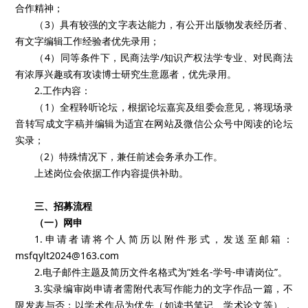
合作精神；
（3）具有较强的文字表达能力，有公开出版物发表经历者、
有文字编辑工作经验者优先录用；
（4）同等条件下，民商法学/知识产权法学专业、对民商法
有浓厚兴趣或有攻读博士研究生意愿者，优先录用。
2.工作内容：
（1）全程聆听论坛，根据论坛嘉宾及组委会意见，将现场录
音转写成文字稿并编辑为适宜在网站及微信公众号中阅读的论坛
实录；
（2）特殊情况下，兼任前述会务承办工作。
上述岗位会依据工作内容提供补助。
三、招募流程
（一）网申
1.申请者请将个人简历以附件形式，发送至邮箱：
msfqylt2024@163.com
2.电子邮件主题及简历文件名格式为“姓名-学号-申请岗位”。
3.实录编审岗申请者需附代表写作能力的文字作品一篇，不
限发表与否；以学术作品为优先（如读书笔记、学术论文等），