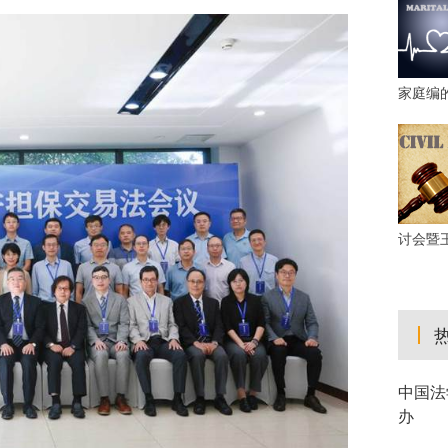
家庭编
讨会暨
中国法
办