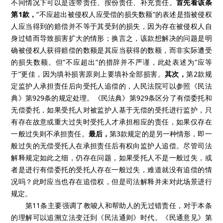
不同情况下可以是连带责任、按份责任、补充责任。
首先看该条
第1款，
“不应超出被侵权人应受偿的损失数额”的表述是指被侵权
人应当得到的赔偿并不等于其受到的损失，因为存在被侵权人自
身过错而导致损害扩大的情形；换言之，该款想解决的问题是明
确被侵权人获得赔偿的数额是其应当获得的数额，而非实际遭受
的损失数额。但“不应超出”的措辞并不严谨，此处表述为“应等
于”更佳，因为填补损害原则上要填补全部损害。
其次，
第2款规
定监护人承担责任后向受托人追偿的，人民法院可以参照《民法
典》第929条的规定处理。《民法典》第929条区分了有偿委托和
无偿委托，如果受托人对被监护人基于无偿的受托进行监护，只
有存在故意或重大过失时受托人才承担相应的责任，如果仅存在
一般过失则不承担责任。
最后，
第3款规定的是另一种情形，即一
般过失的无偿受托人在承担责任后有权向监护人追偿。尽管司法
解释规定如此之细，仍存在问题，如果受托人不是一般过失，或
者是进行有偿委托的受托人存在一般过失，难道就没有追偿的情
况吗？此时应当也存在追偿权，但是司法解释并未对此场景进行
规定。
第11条主要强调了教唆人和帮助人的无过错责任，对于本条
的理解可以追溯立法变迁到《民法通则》时代。《民通意见》第