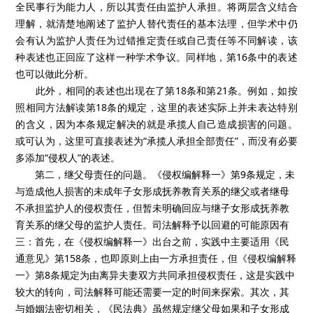
全民事行为能力人，所以其责任由监护人承担。将两层含义结合
理解，就清楚地阐述了监护人替代责任的基本法理，但学术中仍
会有认为监护人责任为过错推定责任或自己责任等不同解读，该
种表述也正回应了这样一种学术争议。同样地，第16条中的表述
也可以做此分析。
此外，相同的表述也出现在了第18条和第21条。例如，如按
照相同方法解读第18条的规定，这里的表述实际上并未表达特别
的含义，因为本条规定解决的就是承揽人自己造成损害的问题。
或可认为，这里可直接表述为“承揽人承担全部责任”，而没有必要
多添加“侵权人”的表述。
第二，继父母责任的问题。《侵权编解释一》第9条规定，未
与造成他人损害的未成年子女形成抚养教育关系的继父或者继母
不承担监护人的侵权责任，但暂未明确回应与继子女形成抚养教
育关系的继父母的监护人责任。司法解释予以回避的可能原因有
三：首先，在《侵权编解释一》出台之前，实践中主要适用《民
通意见》第158条，也即原则上由一方承担责任，但《侵权编解释
一》第8条规定为由离异夫妻双方共同承担侵权责任，这是实践中
较大的转向，司法解释可能还需要一定的时间来探索。其次，其
与婚姻法密切相关，《民法典》虽然规定继父母如果和子女形成