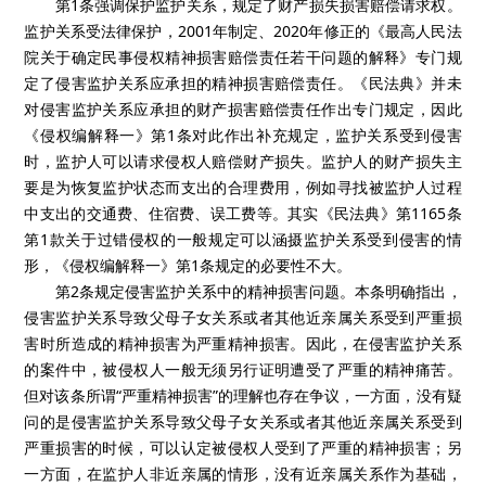
第1条强调保护监护关系，规定了财产损失损害赔偿请求权。
监护关系受法律保护，2001年制定、2020年修正的《最高人民法
院关于确定民事侵权精神损害赔偿责任若干问题的解释》专门规
定了侵害监护关系应承担的精神损害赔偿责任。《民法典》并未
对侵害监护关系应承担的财产损害赔偿责任作出专门规定，因此
《侵权编解释一》第1条对此作出补充规定，监护关系受到侵害
时，监护人可以请求侵权人赔偿财产损失。监护人的财产损失主
要是为恢复监护状态而支出的合理费用，例如寻找被监护人过程
中支出的交通费、住宿费、误工费等。其实《民法典》第1165条
第1款关于过错侵权的一般规定可以涵摄监护关系受到侵害的情
形，《侵权编解释一》第1条规定的必要性不大。
第2条规定侵害监护关系中的精神损害问题。本条明确指出，
侵害监护关系导致父母子女关系或者其他近亲属关系受到严重损
害时所造成的精神损害为严重精神损害。因此，在侵害监护关系
的案件中，被侵权人一般无须另行证明遭受了严重的精神痛苦。
但对该条所谓“严重精神损害”的理解也存在争议，一方面，没有疑
问的是侵害监护关系导致父母子女关系或者其他近亲属关系受到
严重损害的时候，可以认定被侵权人受到了严重的精神损害；另
一方面，在监护人非近亲属的情形，没有近亲属关系作为基础，