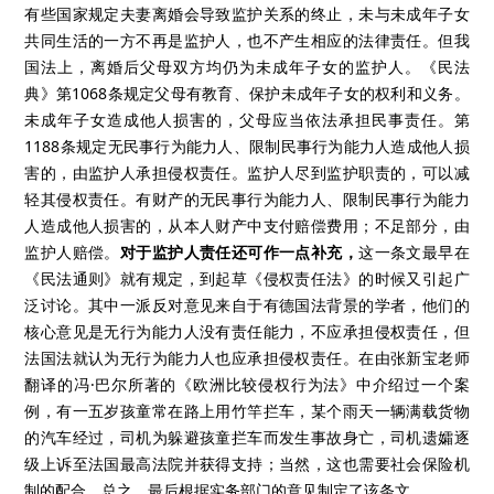
有些国家规定夫妻离婚会导致监护关系的终止，未与未成年子女
共同生活的一方不再是监护人，也不产生相应的法律责任。但我
国法上，离婚后父母双方均仍为未成年子女的监护人。《民法
典》第1068条规定父母有教育、保护未成年子女的权利和义务。
未成年子女造成他人损害的，父母应当依法承担民事责任。第
1188条规定无民事行为能力人、限制民事行为能力人造成他人损
害的，由监护人承担侵权责任。监护人尽到监护职责的，可以减
轻其侵权责任。有财产的无民事行为能力人、限制民事行为能力
人造成他人损害的，从本人财产中支付赔偿费用；不足部分，由
监护人赔偿。
对于监护人责任还可作一点补充，
这一条文最早在
《民法通则》就有规定，到起草《侵权责任法》的时候又引起广
泛讨论。其中一派反对意见来自于有德国法背景的学者，他们的
核心意见是无行为能力人没有责任能力，不应承担侵权责任，但
法国法就认为无行为能力人也应承担侵权责任。在由张新宝老师
翻译的冯·巴尔所著的《欧洲比较侵权行为法》中介绍过一个案
例，有一五岁孩童常在路上用竹竿拦车，某个雨天一辆满载货物
的汽车经过，司机为躲避孩童拦车而发生事故身亡，司机遗孀逐
级上诉至法国最高法院并获得支持；当然，这也需要社会保险机
制的配合。总之，最后根据实务部门的意见制定了该条文。