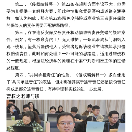
第二，《侵权编解释一》第22条在规则方面争议不大，但需
要为其提供一套解释方案，即此种情形究竟是否构成道路交通事
故，如认为构成，那么第22条豁免交强险或商业第三者责任保险
的保险人的责任需要匹配解释路径。
第三，存在违反安保义务责任和动物致害责任交错的疑难案
件。例如，有一栋废弃的工厂无人维护，一条流浪狗从门洞钻入
跑上楼顶，坠落后砸伤他人，受害者起诉该楼业主请求其承担侵
权赔偿责任，此时如何处理？一种可能的思路是，适用过错侵权
的一般规定，根据法经济学的原理在个案中判断相应主体的过错
及程度。
第四，“共同承担责任”的性质。《侵权编解释一》多次使用
了“共同承担责任”的表述，但未明确其属于连带责任还是按份责任
抑或是部分连带责任，有待学理和实践的进一步发展。
曹权之老师与谈