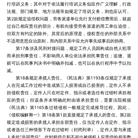
行培训义务；其中对于依法履行培训义务似应作广义理解，行政
法规、部门规章、地方法规等如规定了培训义务，则也应认可。
第2款规定追偿权问题，劳务派遣单位先行支付赔偿费用后，就超
过自己相应责任的部分，有权向接受劳务派遣的用工单位追偿，
但双方有约定的除外。其背后的原理是，侵权责任的外部关系中
不适用意思自治原则，而内部关系中应允许事先或事后的协商。
第17条涉及民刑对接问题，规定工作人员因构成自然人犯罪
而承担刑事责任，不影响用人单位依法承担民事责任；追缴、退
赔可以在民事判决书中明确并扣减，也可以在执行程序中予以扣
减。
第18条规定承揽人责任。《民法典》第1193条仅规定了承揽
人在完成工作过程中造成第三人损害或自己损害的，定作人不承
担侵权责任，定作人只在对定作、指示或者选任有过错时承担相
应的责任；但该条并未明确此时由谁承担责任，需要法院根据
《民法典》第1165条过错侵权一般规定完成推导过程。因此，
《侵权编解释一》第18条第1款直接规定了承揽人的责任。第2款
规定造成损害的承揽人承担全部责任，仅当定作人在定作、指示
或者选任三种情形下存在过错时（封闭列举），定作人需与承揽
人承担“共同责任”，此时赔偿总和不超出被侵权人应受偿的损失数