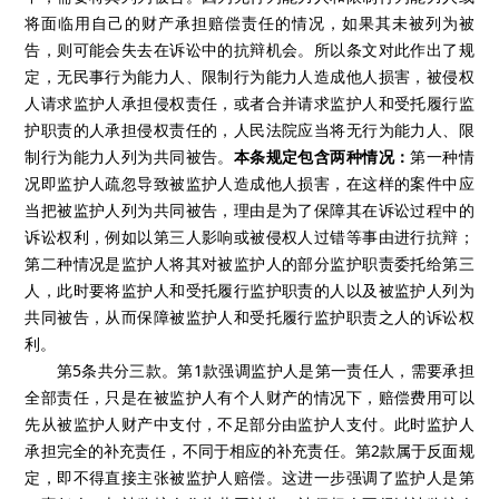
将面临用自己的财产承担赔偿责任的情况，如果其未被列为被
告，则可能会失去在诉讼中的抗辩机会。所以条文对此作出了规
定，无民事行为能力人、限制行为能力人造成他人损害，被侵权
人请求监护人承担侵权责任，或者合并请求监护人和受托履行监
护职责的人承担侵权责任的，人民法院应当将无行为能力人、限
制行为能力人列为共同被告。
本条规定包含两种情况：
第一种情
况即监护人疏忽导致被监护人造成他人损害，在这样的案件中应
当把被监护人列为共同被告，理由是为了保障其在诉讼过程中的
诉讼权利，例如以第三人影响或被侵权人过错等事由进行抗辩；
第二种情况是监护人将其对被监护人的部分监护职责委托给第三
人，此时要将监护人和受托履行监护职责的人以及被监护人列为
共同被告，从而保障被监护人和受托履行监护职责之人的诉讼权
利。
第5条共分三款。第1款强调监护人是第一责任人，需要承担
全部责任，只是在被监护人有个人财产的情况下，赔偿费用可以
先从被监护人财产中支付，不足部分由监护人支付。此时监护人
承担完全的补充责任，不同于相应的补充责任。第2款属于反面规
定，即不得直接主张被监护人赔偿。这进一步强调了监护人是第