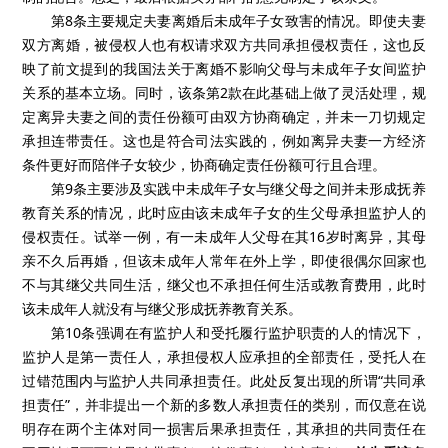
第8条主要规定夫妻离婚后未成年子女致害的情况。即使夫妻
双方离婚，被侵权人也有权请求双方共同承担侵权责任，这也反
映了前文提到的我国法关于离婚不影响父母与未成年子女间监护
关系的基本立场。同时，该条第2款在此基础上做了灵活处理，规
定离异夫妻之间的责任份额可由双方协商确定，并未一刀切规定
承担连带责任。这也是符合司法实践的，例如离异夫妻一方经济
条件更好而陪伴子女较少，协商确定责任份额可行且合理。
第9条主要涉及实践中未成年子女与继父母之间并未形成抚养
教育关系的情况，此时应由该未成年子女的生父母承担监护人的
侵权责任。试举一例，有一未成年人父母在其16岁时离异，其母
亲不久后再婚，但该未成年人常年在外上学，即使很偶尔回家也
不与其继父共同生活，继父也不承担任何生活或教育费用，此时
该未成年人就没有与继父形成抚养教育关系。
第10条强调在有监护人和受托履行监护职责的人的情况下，
监护人是第一责任人，承担侵权人应承担的全部责任，受托人在
过错范围内与监护人共同承担责任。此处反复出现的所谓“共同承
担责任”，并非提出一个新的多数人承担责任的类别，而仅意在说
明存在两个主体对同一损害后果承担责任，其承担的共同责任在