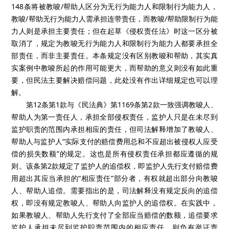
148条将被教唆/帮助人区分为无行为能力人和限制行为能力人，
教唆/帮助无行为能力人需承担连带责任，而教唆/帮助限制行为能
力人则是承担主要责任；但在起草《侵权责任法》时这一区分被
取消了，规定为教唆无行为能力人和限制行为能力人都要承担全
部责任，而非主要责任。本条规定没有区别教唆和帮助，其实真
实案例中教唆所起的作用可能更大，而帮助的意义则没有如此重
要，但民法主要解决赔偿问题，此处没有作出详细规定也可以理
解。
第12条第1款与《民法典》第1169条第2款一致强调教唆人、
帮助人为第一责任人，承担全部侵权责任，监护人只是在未尽到
监护职责的范围内承担相应的责任，但司法解释增加了教唆人、
帮助人与监护人“实际支付的赔偿费用总和不应超出被侵权人应受
偿的损失数额”的规定。这也是所有侵权责任承担都应遵循的规
则。该条第2款规定了监护人的追偿权，即监护人先行支付赔偿费
用超出其应当承担的“相应责任”部分者，有权就超出部分向教唆
人、帮助人追偿。需要指出的是，司法解释没有规定反向的追偿
权，即没有规定教唆人、帮助人向监护人的追偿权。在实践中，
如果教唆人、帮助人先行支付了全部应当赔偿的数额，追偿要求
监护人承担未尽到监护职责范围内的相应责任，则负有举证责