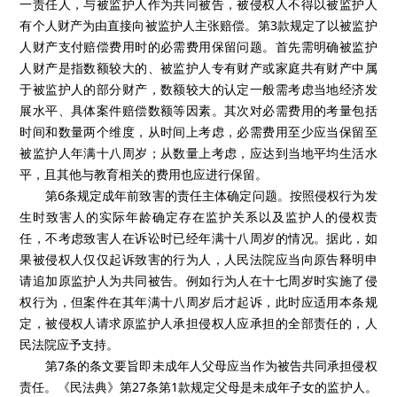
一责任人，与被监护人作为共同被告，被侵权人不得以被监护人
有个人财产为由直接向被监护人主张赔偿。第3款规定了以被监护
人财产支付赔偿费用时的必需费用保留问题。首先需明确被监护
人财产是指数额较大的、被监护人专有财产或家庭共有财产中属
于被监护人的部分财产，数额较大的认定一般需考虑当地经济发
展水平、具体案件赔偿数额等因素。其次对必需费用的考量包括
时间和数量两个维度，从时间上考虑，必需费用至少应当保留至
被监护人年满十八周岁；从数量上考虑，应达到当地平均生活水
平，且其他与教育相关的费用也应进行保留。
第6条规定成年前致害的责任主体确定问题。按照侵权行为发
生时致害人的实际年龄确定存在监护关系以及监护人的侵权责
任，不考虑致害人在诉讼时已经年满十八周岁的情况。据此，如
果被侵权人仅仅起诉致害的行为人，人民法院应当向原告释明申
请追加原监护人为共同被告。例如行为人在十七周岁时实施了侵
权行为，但案件在其年满十八周岁后才起诉，此时应适用本条规
定，被侵权人请求原监护人承担侵权人应承担的全部责任的，人
民法院应予支持。
第7条的条文要旨即未成年人父母应当作为被告共同承担侵权
责任。《民法典》第27条第1款规定父母是未成年子女的监护人。