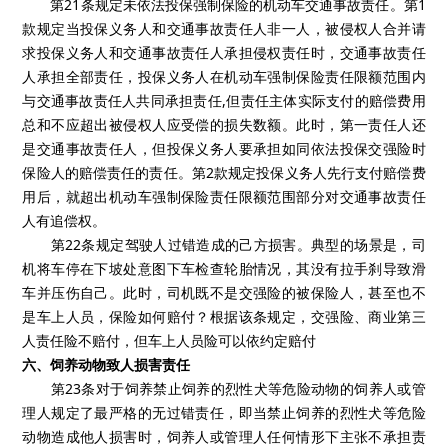
第21条规定未依法投保强制保险的机动车交通事故责任。第1
款规定当投保义务人和交通事故责任人非一人，被侵权人合并请
求投保义务人和交通事故责任人承担侵权责任时，交通事故责任
人承担全部责任，投保义务人在机动车强制保险责任限额范围内
与交通事故责任人共同承担责任,但责任主体实际支付的赔偿费用
总和不应超出被侵权人应受偿的损失数额。此时，第一责任人还
是交通事故责任人，但投保义务人要承担如同依法投保交强险时
保险人的赔偿责任的责任。第2款规定投保义务人先行支付赔偿费
用后，就超出机动车强制保险责任限额范围部分对交通事故责任
人有追偿权。
第22条规定驾驶人过错造成的己方损害。典型的场景是，司
机将车停在下坡处意图下车检查轮胎情况，其没有拉手刹导致滑
车并压伤自己。此时，司机既不是交强险的被保险人，甚至也不
是车上人员，保险如何赔付？根据该条规定，交强险、商业第三
人责任险不赔付，但车上人员险可以依约定赔付
六、饲养动物致人损害责任
第23条对于饲养禁止饲养的烈性犬等危险动物的饲养人或管
理人规定了最严格的无过错责任，即当禁止饲养的烈性犬等危险
动物造成他人损害时，饲养人或管理人任何情形下主张不承担责