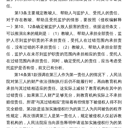
任。
第13条主要规定教唆人、帮助人与监护人、受托人的责任。
对于存在教唆、帮助且受托监护的情形，要按照《侵权编解释
一》第10、12条确定被监护人致人损害的责任。依据这些条文，
可以推演出来的规则是：（1）教唆人、帮助人承担全部责任，监
护人尽到监护职责的不承担责任，受托人在过错范围内承担责
任，没有过错的不承担责任；（2）教唆人、帮助人承担全部责
任，监护人在未尽到监护职责的范围内承担相应的责任，受托人
在过错范围内承担责任。同时，确定受托人的责任，应当考虑受
托监护是否有偿，前文已有分析。
第14条第1款强调在第三人作为第一责任人的情况下，人民法
院对第三人的财产依法强制执行后仍不能履行时，再由教育机构
承担与其过错相适应的责任。这实际上减轻了教育机构在其中的
过错责任，如果第三人财产足够充分，则教育机构实际上不承担
赔偿责任。所谓“与其过错相应”意味着有些情形下被侵权人得不到
完全赔偿。第2款是追加实施侵权行为的第三人为共同被告的程序
性规定，再次强调第三人是第一责任人，规定被侵权人仅起诉教
育机构的，人民法院应当向原告释明申请追加实施侵权行为的第