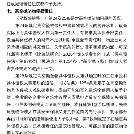
任或减轻责任法院都不予支持。
七、高空抛坠物侵权责任
《侵权编解释一》第24及25条是对高空拋坠物问题的回应。
第24条规定高空坠物侵权中建筑物管理人的责任承担。该条
实际上将具体侵权人作为第一责任人，有要求其承担全部责任，
仅当具体侵权人的财产不足以用以承担全部责任时，物业公司才
需承担相应的补充责任。关于该条的历史沿革和规范内涵，可见
张新宝老师于《比较法研究》2020年第6期发表的《从〈侵权责
任法〉第87条到〈民法典〉第1254条：“高空抛（坠）物”致人损
害责任规则的进步》一文。
第25条规定高空抛坠物具体侵权人难以确定时的责任承担和
具体侵权人确定后的追偿。《民法典》1254条规定了在高空抛坠
物具体侵权人难以确定时，应由可能加害的建筑物使用人给予补
偿，物业服务企业等建筑物管理人应承担违反安全保障义务的责
任，但并未明确规定二者间的顺序。本解释第1款予以明确，先由
建筑物管理人在其安全保障义务责任范围内先行承担，剩余部分
再由可能加害的建筑物使用人予以补偿。第2款则规定了在确定具
体侵权人后，已承担责任的建筑物管理人、可能加害的建筑物使
用人享有追偿权。