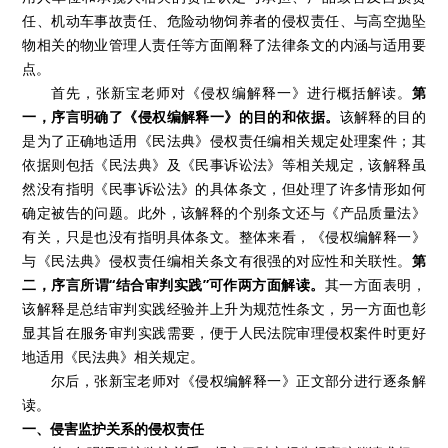
任、机动车事故责任、危险动物饲养者的侵权责任、与高空抛坠
物相关的物业管理人责任等方面阐释了法律条文的内涵与适用要
点。
首先，张新宝老师对《侵权编解释一》进行概括解读。
第
一，序言明确了《侵权编解释一》的目的和依据。
该解释的目的
是为了正确地适用《民法典》侵权责任编相关规定处理案件；其
依据则包括《民法典》及《民事诉讼法》等相关规定，该解释虽
然没有指明《民事诉讼法》的具体条文，但处理了许多情形如何
确定被告的问题。此外，该解释的个别条文还与《产品质量法》
有关，只是也没有指明具体条文。整体来看，《侵权编解释一》
与《民法典》侵权责任编相关条文有很强的对应性和关联性。
第
二，序言所谓“结合审判实践”可作两方面解读。
其一方面表明，
该解释是总结审判实践经验并上升为规范性条文，另一方面也彰
显其旨在服务审判实践需要，便于人民法院审理侵权案件时更好
地适用《民法典》相关规定。
尔后，张新宝老师对《侵权编解释一》正文部分进行逐条解
读。
一、侵害监护关系的侵权责任