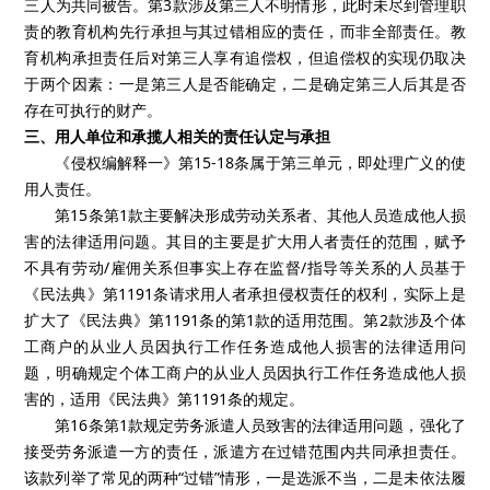
三人为共同被告。第3款涉及第三人不明情形，此时未尽到管理职
责的教育机构先行承担与其过错相应的责任，而非全部责任。教
育机构承担责任后对第三人享有追偿权，但追偿权的实现仍取决
于两个因素：一是第三人是否能确定，二是确定第三人后其是否
存在可执行的财产。
三、用人单位和承揽人相关的责任认定与承担
《侵权编解释一》第15-18条属于第三单元，即处理广义的使
用人责任。
第15条第1款主要解决形成劳动关系者、其他人员造成他人损
害的法律适用问题。其目的主要是扩大用人者责任的范围，赋予
不具有劳动/雇佣关系但事实上存在监督/指导等关系的人员基于
《民法典》第1191条请求用人者承担侵权责任的权利，实际上是
扩大了《民法典》第1191条的第1款的适用范围。第2款涉及个体
工商户的从业人员因执行工作任务造成他人损害的法律适用问
题，明确规定个体工商户的从业人员因执行工作任务造成他人损
害的，适用《民法典》第1191条的规定。
第16条第1款规定劳务派遣人员致害的法律适用问题，强化了
接受劳务派遣一方的责任，派遣方在过错范围内共同承担责任。
该款列举了常见的两种“过错”情形，一是选派不当，二是未依法履