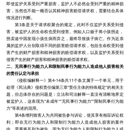
即使监护关系受到严重损害，监护人不必然会受到严重的精神损
害，当然也不能一概否认其精神损害赔偿请求权，需要结合具体
情况进行判断。
第3条是关于请求权聚合的规定，此时不仅监护关系受到侵
害，被监护人的生命权也受到侵害。例如人口贩子将小孩拐走，
拐卖途中因发现小孩生病而弃之，最终导致孩子病亡。作为近亲
属的监护人分别取得不同的损害赔偿请求权，包括生命权受到侵
害产生的财产损害和精神损害的赔偿请求权，以及监护关系受到
侵害产生的财产损害和精神损害的赔偿请求权。
二、无民事行为能力人和限制民事行为能力人造成他人损害相关
的责任认定与承担
《侵权编解释一》第4-14条共11个条文属于一个单元，用于
处理《民法典》侵权责任编第三章“责任主体的特殊规定”的相关主
题，但总体存在的问题是：立法和司法解释一直没有清晰地界定
被监护人，这表现为“未成年”“无民事行为能力”“限制民事行为能
力”等表述的混用。
第4条增列致害人为共同被告参与诉讼，使其享有相应诉讼权
利；即在无行为能力人和限制行为能力人造成他人损害的案件
中，需要将其列为被告。因为无行为能力人和限制行为能力人或