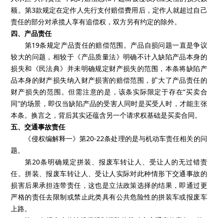
额。第3款规定在定作人先行支付赔偿费用后，定作人就超过自己
责任的部分对承揽人享有追偿权，双方另有约定的除外。
四、产品责任
第19条规定产品责任的赔偿范围。产品自损问题一直是争议
较大的问题，相较于《产品质量法》明确不计入缺陷产品本身的
损失和《民法典》并未明确规定财产损失的范围，本条将缺陷产
品本身的财产损失纳入财产损害的赔偿范围，扩大了产品责任的
财产损失的范围。但需注意的是，该条实际限定于存在“买卖合
同”的场景，即仅当缺陷产品的受害人同时是买受人时，才能主张
本条。换言之，背后其实还蕴含另一个请求权基础是买卖合同。
五、交通事故责任
《侵权编解释一》第20-22条处理的是与机动车责任相关的问
题。
第20条明确规定拼装、报废车转让人、受让人的无过错责
任。拼装、报废车转让人、受让人实际对此种情形下交通事故的
损害后果承担连带责任，这也是立法政策选择的结果，即通过更
严格的责任去限制或禁止此类具有公共危险性的拼装车或报废车
上路。