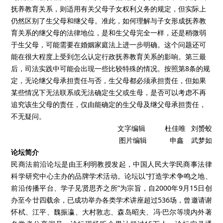
抚养教育关系，则适用有关父母子女权利义务的规定，但实际上
仍然区别了生父母和继父母。准此，如何理解与子女形成抚养教
育关系的继父母的法律地位，是和生父母完全一样，还是稍微弱
于生父母，可能需要在婚姻家庭法上进一步明确。这个问题还可
能在很大程度上受到怎么认定行政抚养教育关系的影响。第三最
后，司法实践中可能会出现一些比较特殊的情况。按照第8条的规
定，无论继父母承担责任与否，生父母都必须承担责任，但如果
某些情况下无法联系或无法确定生父或生母，是否可以考虑不再
追究该生父母的责任，仅由能确定的生父母及继父母承担责任，
不无疑问。
文字编辑 杜佳唯 刘赟蛟
图片编辑 申鑫 武梦如
论坛简介
民商法前沿论坛是由王利明教授发起，中国人民大学民商事法律
科学研究中心主办的品牌学术活动。论坛以“打造学术争鸣之地、
前沿传播平台、学子见贤思齐之所”为宗旨，自2000年9月15日创
办至今廿四载余，已成功举办各类学术讲座超过536场，曾邀请谢
怀栻、江平、魏振瀛、大村敦志、森岛昭夫、冯·巴尔等境内外著