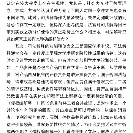
认定在较大程度上存在主观性。尤其是，社会大众对于教育理
念、方式、方法的认识千差万别，不同人对同一案件难免也会有
不同评判。此时，司法解释作为抽象规范，去界定如此细致的问
题恐怕存在一定难度。值得深入思考的是，法官对司法解释回应
审判实践之功能和使命的真正期待是什么？相应地，司法解释究
竟如何真正发挥此种功能和使命？
其次，司法解释的功能和使命之二是回应学术争议。司法解
释通常会在一定程度上呈现对学术研究阶段性成果的借鉴，这有
时会促进学术共识的形成，但有时也会加剧学术争议和分歧。例
如，产品责任是否包含产品自损在学界一直争议不断。从学理角
度，对产品自身损害的赔偿责任是瑕疵担保责任，属于合同法范
畴，请求权基础是违约请求权，但产品责任属于侵权责任，二者
的请求权基础、构成要件等都有所区别。因此，将产品自损和产
品致害并举在实体法和程序法上都存在一定有待澄清的问题。
《侵权编解释一》第19条目前将二者合并处理，是对学术上一个
讨论多年的问题的回应，其出发点是可以理解的：从保护消费
者、便利维权的角度，买到一件物品并起诉维权，比如在机动车
这种价值较高、维权必要性很强的情况，为什么要把诉讼生生拆
成两个呢？《侵权编解释一》此番是挑明了立场，解决了法官的