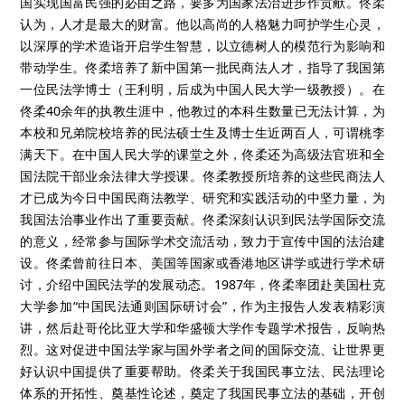
国实现国富民强的必由之路，要多为国家法治进步作贡献。佟柔
认为，人才是最大的财富。他以高尚的人格魅力呵护学生心灵，
以深厚的学术造诣开启学生智慧，以立德树人的模范行为影响和
带动学生。佟柔培养了新中国第一批民商法人才，指导了我国第
一位民法学博士（王利明，后成为中国人民大学一级教授）。在
佟柔
40
余年的执教生涯中，他教过的本科生数量已无法计算，为
本校和兄弟院校培养的民法硕士生及博士生近两百人，可谓桃李
满天下。在中国人民大学的课堂之外，佟柔还为高级法官班和全
国法院干部业余法律大学授课。佟柔教授所培养的这些民商法人
才已成为今日中国民商法教学、研究和实践活动的中坚力量，为
我国法治事业作出了重要贡献。佟柔深刻认识到民法学国际交流
的意义，经常参与国际学术交流活动，致力于宣传中国的法治建
设。佟柔曾前往日本、美国等国家或香港地区讲学或进行学术研
讨，介绍中国民法学的发展动态。
1987
年，佟柔率团赴美国杜克
大学参加
“
中国民法通则国际研讨会
”
，作为主报告人发表精彩演
讲，然后赴哥伦比亚大学和华盛顿大学作专题学术报告，反响热
烈。这对促进中国法学家与国外学者之间的国际交流、让世界更
好认识中国提供了重要帮助。佟柔关于我国民事立法、民法理论
体系的开拓性、奠基性论述，奠定了我国民事立法的基础，开创