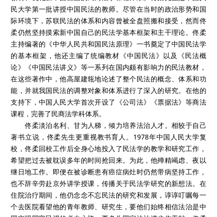
民大学第一批讲授中国民法的教师。尽管在当时的政治形势和国
际环境下，苏联民法的体系和内容曾被全盘照搬和接受，然而佟
柔仍然坚持摸索新中国自己的民法学基本框架和主干理论。佟柔
主持编著的《中华人民共和国民法原理》一书奠定了中国民法学
的基本框架，他还主编了统编教材《中国民法》以及《民法概
论》《中国民法讲义》等一系列在国内颇有影响力的民法教材，
在这些著作中，他高屋建瓴地论述了整个民法的概念、体系和功
能，并就我国民法的调整对象和体系进行了深入的研究。在他的
支持下，中国人民大学首次开设了《公司法》《票据法》等商法
课程，完善了民商法学科体系。
佟柔淡泊名利、甘为人梯，倾力培养法治人才。相较于自己
著书立说，佟柔先生更重视教书育人。
1978
年中国人民大学复
校，佟柔回校工作后全身心地投入了民法学的教学和研究工作，
希望把过去被耽误多年的时间抢回来。为此，他殚精竭虑、夜以
继日地工作。即便在被诊断患有癌症病灶时仍然带病坚持工作，
也不辞辛劳赴京外讲学授课，传播关于民法学研究的新想法。在
住院治疗期间，他仍念念不忘民法的研究和发展，谆谆叮嘱每一
个去医院看望他的青年教师、研究生，要他们始终相信法治是中