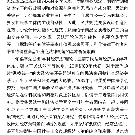
民法应当摆脱封建的人身依附关系、等级特权观念，削弱计划经
济体制下的行政强制和对资源与利益的无偿占有或分配。民法的
关键在于让公民和企业拥有自主生产、自愿且公平交易的机会，
要发挥民事主体的主观能动性。因此，民法规范要多设计任意性
规范，少设计计划指令性规范，从而给予商品交换者以广泛的自
由交往空间。与之对应，民法理论体系的建构，也要立足于平
等、自愿和等价有偿等基本价值观念来展开，引导法律工作者科
学看待调整商品经济之法律规范的基本价值取向。
佟柔率先提出
“
学科经济法
”
理论，厘清了民法与经济法的学科
体系，确立了民法的平等原则。
20
世纪
80
年代初，对于应当通
过
“
纵横统一
”
的大经济法还是通过独立的民法来调整社会经济关
系，产生了民法和经济法的大论战。
1985
年，佟柔受中国法学会
委托，筹建中国法学会民法学经济法学研究会，主张厘清民法和
经济法在学科属性和调整对象上的区别，以便于二者发挥协同优
势。佟柔将民法学和经济法学两个学科的学者团结在一起，共同
组成了一个隶属于中国法学会的研究会，被许多学者誉为是一
项
“
奇迹
”
。通过对经济法的深入研究，佟柔归纳得出
“
大经济法
”
是
以计划经济为背景而得出的观点，如果采纳
“
纵横统一经济法说
”
，
很可能会影响中国社会主义市场经济法治的建立和发展。以此为