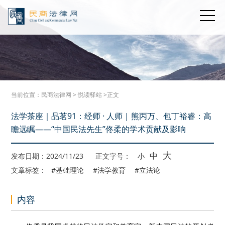
当前位置：
民商法律网
>
悦读驿站
>正文
法学茶座｜品茗91：经师 · 人师 | 熊丙万、包丁裕睿：高
瞻远瞩——“中国民法先生”佟柔的学术贡献及影响
大
中
发布日期：2024/11/23
正文字号：
小
文章标签：
#基础理论
#法学教育
#立法论
内容