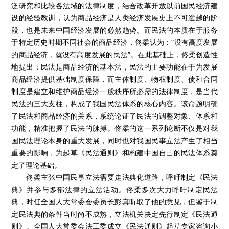
泛研究和比较各法域的法律制度，结合改革开放以前国民经济建
设的经验教训，认为商品经济是人类经济发展史上不可逾越的阶
段，也是未来中国经济发展的必然趋势。而民法的本质在于服务
于特定历史时期不同社会的商品经济，佟柔认为：
“
没有高度发展
的商品经济，就没有高度发展的民法
”
。在此基础上，佟柔创造性
地提出：民法是商品经济的基本法，民法的主要功能在于为发展
商品经济提供基础制度保障，而主体制度、物权制度、债和合同
制度是建立和维护商品经济一般秩序所必需的法律制度，是当代
民法的三大支柱，构成了我国民法体系的核心内容。该命题明确
了民法和商品经济的关系，系统论证了民法的调整对象、体系和
功能，精准把握了民法的脉搏。佟柔的这一系列论断不仅是对我
国民法理论本身的重大发展，同时也对我国民事立法产生了相当
重要的影响，为起草《民法通则》和构建中国自己的民法体系奠
定了理论基础。
佟柔主张中国民事立法需要走法典化道路，呼吁制定《民法
典》并参与多部法律的立法活动。佟柔多次大力呼吁制定民法
典，时任全国人大常委会委员长彭真听取了他的意见，但鉴于制
定民法典的条件当时尚不成熟，立法机关决定先行制定《民法通
则》。全国人大常委会法工委成立《民法通则》起草专家咨询小