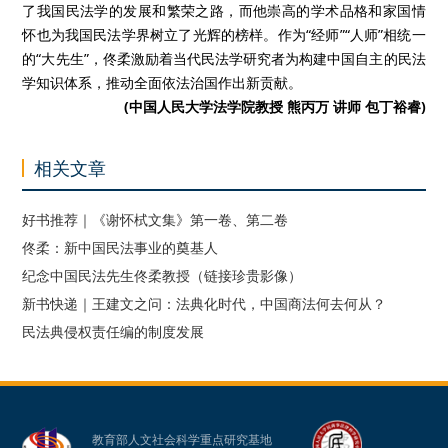
了我国民法学的发展和繁荣之路，而他崇高的学术品格和家国情
怀也为我国民法学界树立了光辉的榜样。作为
“
经师
”“
人师
”
相统一
的
“
大先生
”
，佟柔激励着当代民法学研究者为构建中国自主的民法
学知识体系，推动全面依法治国作出新贡献。
(
中国人民大学法学院教授 熊丙万 讲师 包丁裕睿
)
相关文章
好书推荐｜《谢怀栻文集》第一卷、第二卷
佟柔：新中国民法事业的奠基人
纪念中国民法先生佟柔教授（链接珍贵影像）
新书快递｜王建文之问：法典化时代，中国商法何去何从？
民法典侵权责任编的制度发展
教育部人文社会科学重点研究基地