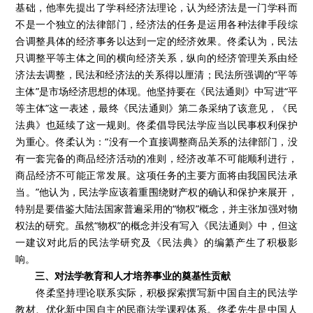
基础，他率先提出了学科经济法理论，认为经济法是一门学科而
不是一个独立的法律部门，经济法的任务是运用各种法律手段综
合调整具体的经济事务以达到一定的经济效果。佟柔认为，民法
只调整平等主体之间的横向经济关系，纵向的经济管理关系由经
济法去调整，民法和经济法的关系得以厘清；民法所强调的
“
平等
主体
”
是市场经济思想的体现。他坚持要在《民法通则》中写进
“
平
等主体
”
这一表述，最终《民法通则》第二条采纳了该意见，《民
法典》也延续了这一规则。佟柔倡导民法学应当以民事权利保护
为重心。佟柔认为：
“
没有一个直接调整商品关系的法律部门，没
有一套完备的商品经济活动的准则，经济改革不可能顺利进行，
商品经济不可能正常发展。这项任务的主要方面将由我国民法承
当。
”
他认为，民法学应该着重围绕财产权的确认和保护来展开，
特别是要借鉴大陆法国家普遍采用的
“
物权
”
概念，并主张加强对物
权法的研究。虽然
“
物权
”
的概念并没有写入《民法通则》中，但这
一建议对此后的民法学研究及《民法典》的编纂产生了积极影
响。
三、
对法学教育和人才培养事业的奠基性贡献
佟柔坚持理论联系实际，积极探索撰写新中国自主的民法学
教材、优化新中国自主的民商法学课程体系。佟柔先生是中国人