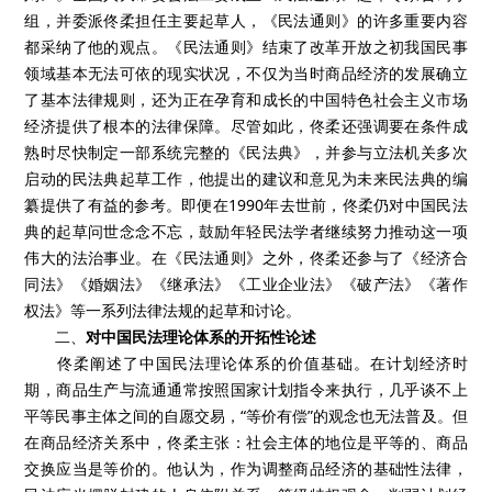
组，并委派佟柔担任主要起草人，《民法通则》的许多重要内容
都采纳了他的观点。《民法通则》结束了改革开放之初我国民事
领域基本无法可依的现实状况，不仅为当时商品经济的发展确立
了基本法律规则，还为正在孕育和成长的中国特色社会主义市场
经济提供了根本的法律保障。尽管如此，佟柔还强调要在条件成
熟时尽快制定一部系统完整的《民法典》，并参与立法机关多次
启动的民法典起草工作，他提出的建议和意见为未来民法典的编
纂提供了有益的参考。即便在
1990
年去世前，佟柔仍对中国民法
典的起草问世念念不忘，鼓励年轻民法学者继续努力推动这一项
伟大的法治事业。在《民法通则》之外，佟柔还参与了《经济合
同法》《婚姻法》《继承法》《工业企业法》《破产法》《著作
权法》等一系列法律法规的起草和讨论。
二、
对中国民法理论体系的开拓性论述
佟柔阐述了中国民法理论体系的价值基础。在计划经济时
期，商品生产与流通通常按照国家计划指令来执行，几乎谈不上
平等民事主体之间的自愿交易，
“
等价有偿
”
的观念也无法普及。但
在商品经济关系中，佟柔主张：社会主体的地位是平等的、商品
交换应当是等价的。他认为，作为调整商品经济的基础性法律，